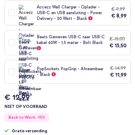
het
Accezz Wall Charger - Oplader -
€ 9,99
begin
USB-C en USB aansluiting - Power
€ 8,99
van
Delivery - 20 Watt - Black
de
afbeeldingen-
gallerij
Beats Geweven USB-C naar USB-C
€ 15,00
kabel 60W - 1,5 meter - Bolt Black
€ 13,50
€ 14,99
PopSockets PopGrip - Afneembaar
€ 11,99
- Black
€ 12,99
NIET OP VOORRAAD
Back to Work -15%
Gratis verzending