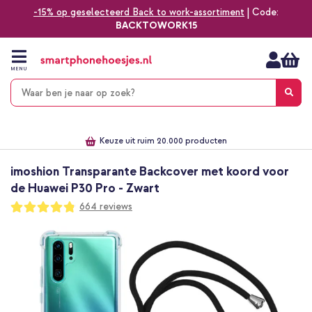
-15% op geselecteerd Back to work-assortiment
| Code:
BACKTOWORK15
Ga
naar
de
MENU
inhoud
Alles voor jouw telefoon, tablet, smartwatch of laptop
Dezelfde dag verzonden *
Keuze uit ruim 20.000 producten
We've got you covered!
imoshion Transparante Backcover met koord voor
de Huawei P30 Pro - Zwart
Waardering:
664
reviews
96
100
% of
Ga
naar
het
einde
van
de
afbeeldingen-