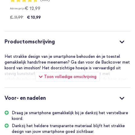
94%
€ 12,99
Adviesprijs
€ 11,99
€ 10,99
Productomschrijving
Het strakke design van je smartphone behouden én je toestel
gemakkelijk handsfree meenemen? Ga dan voor de Backcover met
koord van imoshion! Het doorzichtige hoesje is vervaardigd uit
stevig kunststof materiaal. Het hoesje is afgewerkt met
Toon volledige omschrijving
schokabsorberende, siliconen randen. Ook beschikt de hoes over
extra verstevigde hoeken, die jouw smartphone extra bescherming
bieden tegen een val of stoot. De backcover is voorzien van een
handig, verstelbaar koord. Dankzij het koord draag jij je telefoon
Voor- en nadelen
gemakkelijk bij je en heb je altijd je handen vrij. Super handig als je
staat te dansen of een festival of lekker bezig bent met het
Draag je smartphone gemakkelijk bij je dankzij het verstelbare
huishouden.
koord.
Sterk verstelbaar koord
Dankzij het heldere transparante materiaal blijft het strakke
Het koord heeft een diameter van 5mm en is gemaakt van sterk
design van jouw smartphone goed zichtbaar.