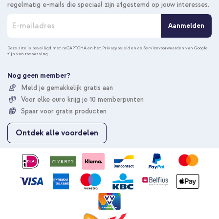
regelmatig e-mails die speciaal zijn afgestemd op jouw interesses.
A
Aanmelden
b
o
n
Deze site is beveiligd met reCAPTCHA en het
Privacybeleid
en de
Servicevoorwaarden
van Google
zijn van toepassing.
n
e
e
Nog geen member?
r
Meld je gemakkelijk gratis aan
u
Voor elke euro krijg je 10 memberpunten
o
p
Spaar voor gratis producten
o
n
Ontdek alle voordelen
z
e
n
i
e
u
w
s
b