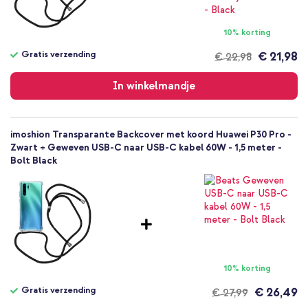
Huawei
Smartphone
10% korting
Geen
Gratis verzending
€ 21,98
€ 22,98
Nee
Gratis
Backcover, Koordhoesje, Hardcase
verzending
In winkelmandje
Hoesje
Achterkant & Zijkant
imoshion Transparante Backcover met koord Huawei P30 Pro -
Zwart + Geweven USB-C naar USB-C kabel 60W - 1,5 meter -
Bolt Black
10% korting
Gratis verzending
€ 26,49
€ 27,99
Gratis