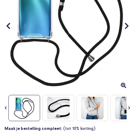
gallerij
Ga
Maak je bestelling compleet:
(tot 10% korting)
naar