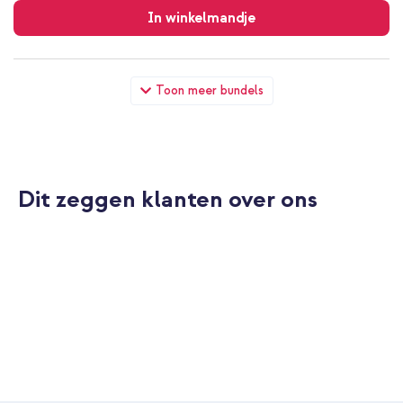
verzending
In winkelmandje
imoshion Transparante Backcover met koord Huawei P30 Pro -
Toon meer bundels
Zwart + PopGrip - Afneembaar - Black
Dit zeggen klanten over ons
20% korting
Gratis verzending
€ 24,98
€ 27,98
Gratis
verzending
In winkelmandje