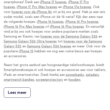
smartphones! Denk aan
iPhone 17 hoesjes
,
iPhone 17 Pro
hoesjes
,
iPhone 17 Pro Max hoesjes
en
iPhone 17e hoesjes
. Ook
voor
hoesjes voor de iPhone Air
zit je bij ons goed. Heb je een iets
ouder model, zoals een iPhone uit de 16-serie? Kijk dan eens naar
de volgende hoesjes:
iPhone 16 hoesjes
,
iPhone 16 Pro hoesjes
,
iPhone 16 Pro Max hoesjes
of
iPhone 16 Plus hoesjes
. En natuurlijk
vind je bij ons ook hoesjes voor andere populaire merken zoals
Samsung en Xiaomi, van
hoesjes voor de Samsung Galaxy S26
en
Samsung Galaxy S26 Ultra hoesjes
tot
hoesjes voor de Samsung
Galaxy S25
en
Samsung Galaxy S24 hoesjes
en meer. Ook voor de
populaire
iPhone 15
hebben we nog een ruime keuze aan hoesjes
en accessoires.
Naast het grote aanbod aan hoogwaardige telefoonhoesjes, biedt
Smartphonehoesjes.nl ook hoesjes en accessoires aan voor tablets,
iPads en smartwatches. Denk hierbij aan
powerbanks
,
opladers
,
smartwatch bandjes
,
screenprotectors
en
houders
.
Lees meer
Welke verschillende
telefoonhoesjes zijn er?