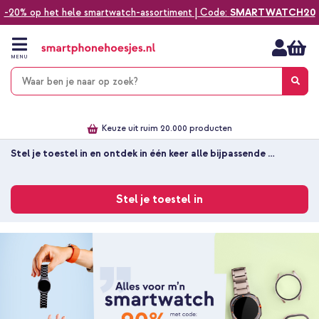
-20% op het hele smartwatch-assortiment | Code:
SMARTWATCH20
Ga
naar
de
MENU
inhoud
Alles voor jouw telefoon, tablet, smartwatch of laptop
Dezelfde dag verzonden *
Keuze uit ruim 20.000 producten
We've got you covered!
Stel je toestel in en ontdek in één keer alle bijpassende 
producten
Stel je toestel in