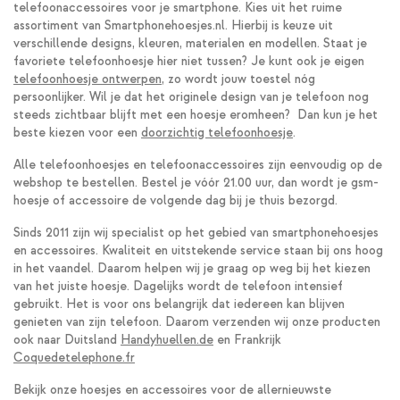
telefoonaccessoires voor je smartphone. Kies uit het ruime
assortiment van Smartphonehoesjes.nl. Hierbij is keuze uit
verschillende designs, kleuren, materialen en modellen. Staat je
favoriete telefoonhoesje hier niet tussen? Je kunt ook je eigen
telefoonhoesje ontwerpen
, zo wordt jouw toestel nóg
persoonlijker. Wil je dat het originele design van je telefoon nog
steeds zichtbaar blijft met een hoesje eromheen? Dan kun je het
beste kiezen voor een
doorzichtig telefoonhoesje
.
Alle telefoonhoesjes en telefoonaccessoires zijn eenvoudig op de
webshop te bestellen. Bestel je vóór 21.00 uur, dan wordt je gsm-
hoesje of accessoire de volgende dag bij je thuis bezorgd.
Sinds 2011 zijn wij specialist op het gebied van smartphonehoesjes
en accessoires. Kwaliteit en uitstekende service staan bij ons hoog
in het vaandel. Daarom helpen wij je graag op weg bij het kiezen
van het juiste hoesje. Dagelijks wordt de telefoon intensief
gebruikt. Het is voor ons belangrijk dat iedereen kan blijven
genieten van zijn telefoon. Daarom verzenden wij onze producten
ook naar Duitsland
Handyhuellen.de
en Frankrijk
Coquedetelephone.fr
Bekijk onze hoesjes en accessoires voor de allernieuwste