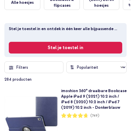
Alle hoesjes
t
flipcases
hoesjes
Stel je toestel in en ontdek in één keer alle bijpassende 
producten
Stel je toestel in
Filters
284
producten
imoshion 360° draaibare Bookcase
Apple iPad 9 (2021) 10.2 inch /
iPad 8 (2020) 10.2 inch / iPad 7
(2019) 10.2 inch - Donkerblauw
Waardering:
(749)
94%