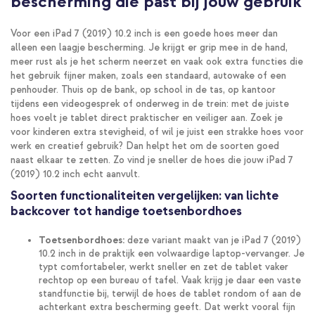
bescherming die past bij jouw gebruik
Voor een iPad 7 (2019) 10.2 inch is een goede hoes meer dan
alleen een laagje bescherming. Je krijgt er grip mee in de hand,
meer rust als je het scherm neerzet en vaak ook extra functies die
het gebruik fijner maken, zoals een standaard, autowake of een
penhouder. Thuis op de bank, op school in de tas, op kantoor
tijdens een videogesprek of onderweg in de trein: met de juiste
hoes voelt je tablet direct praktischer en veiliger aan. Zoek je
voor kinderen extra stevigheid, of wil je juist een strakke hoes voor
werk en creatief gebruik? Dan helpt het om de soorten goed
naast elkaar te zetten. Zo vind je sneller de hoes die jouw iPad 7
(2019) 10.2 inch echt aanvult.
Soorten functionaliteiten vergelijken: van lichte
backcover tot handige toetsenbordhoes
Toetsenbordhoes:
deze variant maakt van je iPad 7 (2019)
10.2 inch in de praktijk een volwaardige laptop-vervanger. Je
typt comfortabeler, werkt sneller en zet de tablet vaker
rechtop op een bureau of tafel. Vaak krijg je daar een vaste
standfunctie bij, terwijl de hoes de tablet rondom of aan de
achterkant extra bescherming geeft. Dat werkt vooral fijn