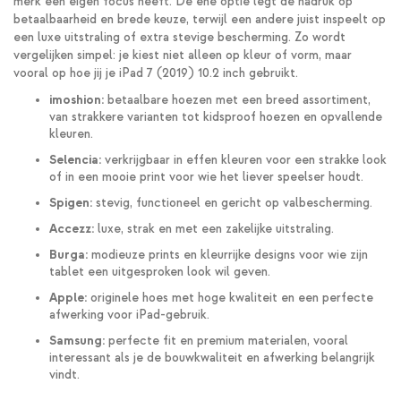
merk een eigen focus heeft. De ene optie legt de nadruk op
betaalbaarheid en brede keuze, terwijl een andere juist inspeelt op
een luxe uitstraling of extra stevige bescherming. Zo wordt
vergelijken simpel: je kiest niet alleen op kleur of vorm, maar
vooral op hoe jij je iPad 7 (2019) 10.2 inch gebruikt.
imoshion:
betaalbare hoezen met een breed assortiment,
van strakkere varianten tot kidsproof hoezen en opvallende
kleuren.
Selencia:
verkrijgbaar in effen kleuren voor een strakke look
of in een mooie print voor wie het liever speelser houdt.
Spigen:
stevig, functioneel en gericht op valbescherming.
Accezz:
luxe, strak en met een zakelijke uitstraling.
Burga:
modieuze prints en kleurrijke designs voor wie zijn
tablet een uitgesproken look wil geven.
Apple:
originele hoes met hoge kwaliteit en een perfecte
afwerking voor iPad-gebruik.
Samsung:
perfecte fit en premium materialen, vooral
interessant als je de bouwkwaliteit en afwerking belangrijk
vindt.