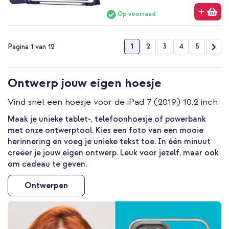
Op voorraad
Pagina
U lees momenteel pagina
Pagina
Pagina
Pagina
Pagina
Pag
Vol
1
2
3
4
5
Pagina 1 van 12
Ontwerp jouw eigen hoesje
Vind snel een hoesje voor de iPad 7 (2019) 10.2 inch
Maak je unieke tablet-, telefoonhoesje of powerbank
met onze ontwerptool. Kies een foto van een mooie
herinnering en voeg je unieke tekst toe. In één minuut
creëer je jouw eigen ontwerp. Leuk voor jezelf, maar ook
om cadeau te geven.
Ontwerpen