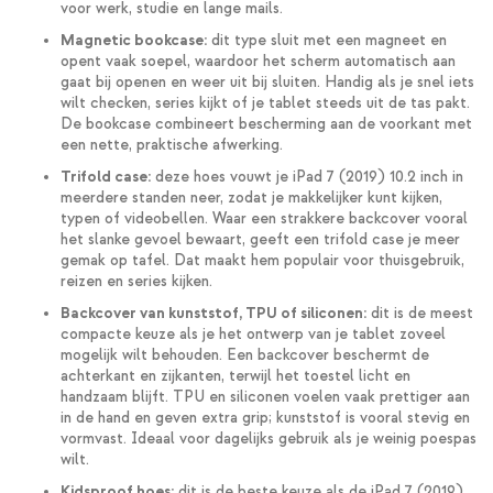
voor werk, studie en lange mails.
Magnetic bookcase:
dit type sluit met een magneet en
opent vaak soepel, waardoor het scherm automatisch aan
gaat bij openen en weer uit bij sluiten. Handig als je snel iets
wilt checken, series kijkt of je tablet steeds uit de tas pakt.
De bookcase combineert bescherming aan de voorkant met
een nette, praktische afwerking.
Trifold case:
deze hoes vouwt je iPad 7 (2019) 10.2 inch in
meerdere standen neer, zodat je makkelijker kunt kijken,
typen of videobellen. Waar een strakkere backcover vooral
het slanke gevoel bewaart, geeft een trifold case je meer
gemak op tafel. Dat maakt hem populair voor thuisgebruik,
reizen en series kijken.
Backcover van kunststof, TPU of siliconen:
dit is de meest
compacte keuze als je het ontwerp van je tablet zoveel
mogelijk wilt behouden. Een backcover beschermt de
achterkant en zijkanten, terwijl het toestel licht en
handzaam blijft. TPU en siliconen voelen vaak prettiger aan
in de hand en geven extra grip; kunststof is vooral stevig en
vormvast. Ideaal voor dagelijks gebruik als je weinig poespas
wilt.
Kidsproof hoes:
dit is de beste keuze als de iPad 7 (2019)