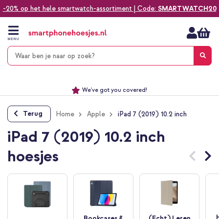
-20% op het hele smartwatch-assortiment | Code:
SMARTWATCH20
Ga
naar
de
MENU
inhoud
Alles voor jouw telefoon, tablet, smartwatch of laptop
Dezelfde dag verzonden *
Keuze uit ruim 20.000 producten
We've got you covered!
Terug
Home
Apple
iPad 7 (2019) 10.2 inch
iPad 7 (2019) 10.2 inch
hoesjes
Bookcases &
(Echt) Leren