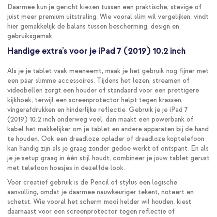
Daarmee kun je gericht kiezen tussen een praktische, stevige of
juist meer premium uitstraling. Wie vooral slim wil vergelijken, vindt
hier gemakkelijk de balans tussen bescherming, design en
gebruiksgemak.
Handige extra’s voor je iPad 7 (2019) 10.2 inch
Als je je tablet vaak meeneemt, maak je het gebruik nog fijner met
een paar slimme accessoires. Tijdens het lezen, streamen of
videobellen zorgt een houder of standaard voor een prettigere
kijkhoek, terwijl een screenprotector helpt tegen krassen,
vingerafdrukken en hinderlijke reflectie. Gebruik je je iPad 7
(2019) 10.2 inch onderweg veel, dan maakt een powerbank of
kabel het makkelijker om je tablet en andere apparaten bij de hand
te houden. Ook een draadloze oplader of draadloze koptelefoon
kan handig zijn als je graag zonder gedoe werkt of ontspant. En als
je je setup graag in één stijl houdt, combineer je jouw tablet gerust
met telefoon hoesjes in dezelfde look.
Voor creatief gebruik is de Pencil of stylus een logische
aanvulling, omdat je daarmee nauwkeuriger tekent, noteert en
schetst. Wie vooral het scherm mooi helder wil houden, kiest
daarnaast voor een screenprotector tegen reflectie of