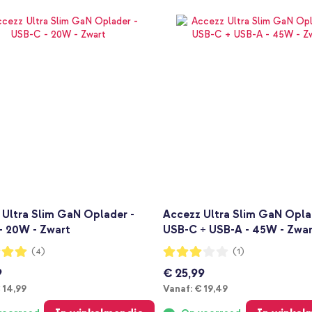
 Ultra Slim GaN Oplader -
Accezz Ultra Slim GaN Opla
- 20W - Zwart
USB-C + USB-A - 45W - Zwa
ng:
Waardering:
(4)
(1)
60%
9
€ 25,99
anaf
Vanaf
 14,99
Vanaf:
€ 19,49