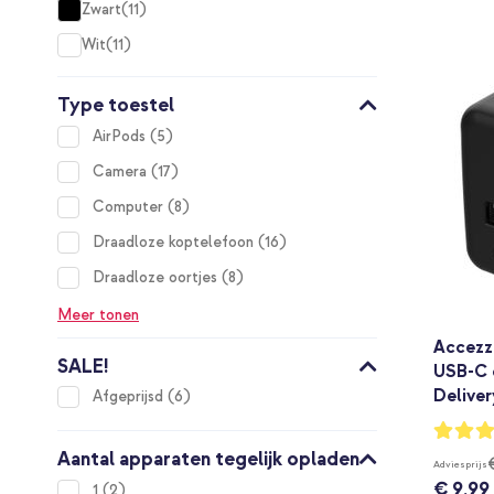
Zwart
11
items
Wit
11
items
Type toestel
items
AirPods
5
items
Camera
17
items
Computer
8
items
Draadloze koptelefoon
16
items
Draadloze oortjes
8
Meer tonen
Accezz 
SALE!
USB-C 
Deliver
items
Afgeprijsd
6
Waarderi
95%
Aantal apparaten tegelijk opladen
Adviesprijs
€ 9,99
items
1
2