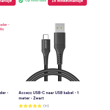
mandje
In winkelmandje
Op voorraad
der -
Accezz USB-C naar USB kabel - 1
meter - Zwart
Waardering:
(21)
95%