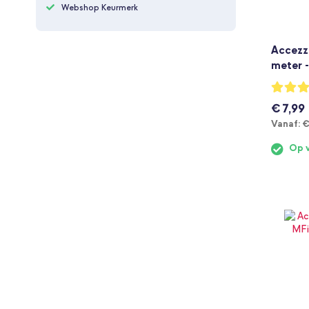
Webshop Keurmerk
Accezz
meter 
Waarderi
98%
€ 7,99
V
Vanaf:
€
Op 