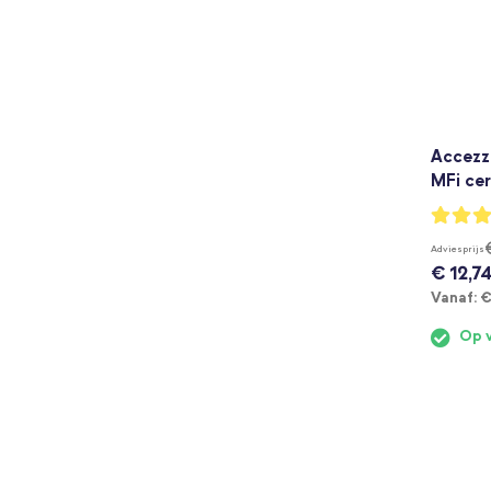
Accezz 
MFi cer
Waarderi
99%
Adviesprijs
€ 12,7
V
Vanaf:
€
Op 