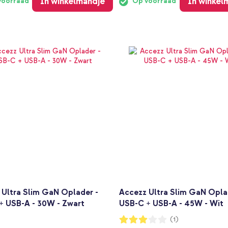
In winkelmandje
In winkel
voorraad
Op voorraad
 Ultra Slim GaN Oplader -
Accezz Ultra Slim GaN Opla
+ USB-A - 30W - Zwart
USB-C + USB-A - 45W - Wit
Waardering:
(1)
60%