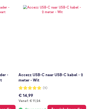
der -
Accezz USB-C naar USB-C kabel - 2
rt
meter - Wit
Waardering:
(5)
100%
€ 14,99
Vanaf
Vanaf:
€ 11,24