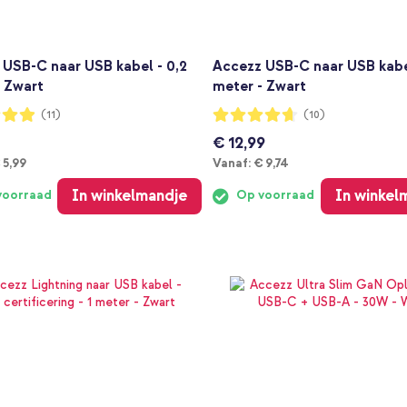
 USB-C naar USB kabel - 0,2
Accezz USB-C naar USB kabe
- Zwart
meter - Zwart
ng:
Waardering:
(11)
(10)
92%
€ 12,99
anaf
Vanaf
 5,99
Vanaf:
€ 9,74
In winkelmandje
In winkel
voorraad
Op voorraad