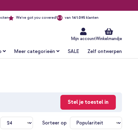
ucten
We've got you covered!
van
141.095
klanten
9.3
Ga
naar
de
inhoud
Mijn account
Winkelmandje
o
Meer categorieën
SALE
Zelf ontwerpen
Stel je toestel in
n
Sorteer op