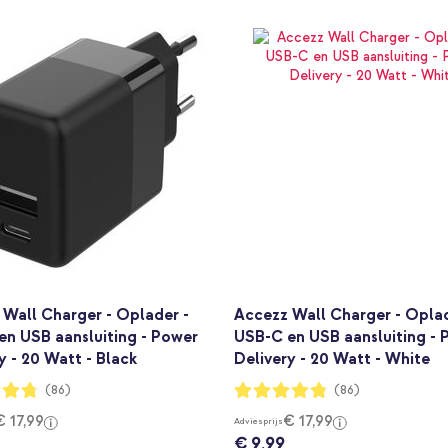
Wall Charger - Oplader -
Accezz Wall Charger - Oplad
en USB aansluiting - Power
USB-C en USB aansluiting - 
y - 20 Watt - Black
Delivery - 20 Watt - White
ng:
Waardering:
(86)
(86)
95%
€ 17,99
€ 17,99
Adviesprijs
€ 9,99