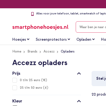
Alles voor jouw telefoon, tablet, smartwatch of lap
ZOEKEN
Hoesjes
Screenprotectors
Opladen
Ho
Home
Brands
Accezz
Opladers
Accezz opladers
Prijs
Stel 
items
0 t/m 25 euro
18
items
25 t/m 50 euro
4
22
prod
Kleur