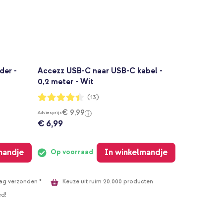
der -
Accezz USB-C naar USB-C kabel -
0,2 meter - Wit
Waardering:
(13)
88%
€ 9,99
Adviesprijs
€ 6,99
mandje
In winkelmandje
Op voorraad
Keuze uit ruim 20.000 producten
ag verzonden *
ed!