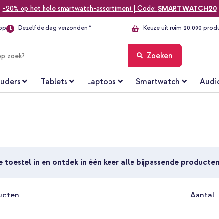
-20% op het hele smartwatch-assortiment | Code:
SMARTWATCH20
top
Dezelfde dag verzonden *
Keuze uit ruim 20.000 prod
Zoeken
uders
Tablets
Laptops
Smartwatch
Audi
je toestel in en ontdek in één keer alle bijpassende producte
ucten
Aantal