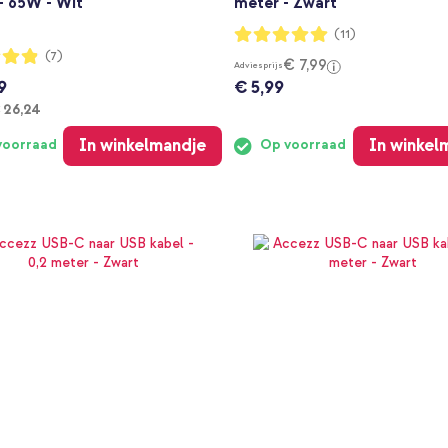
- 65W - Wit
meter - Zwart
Waardering:
(11)
100%
ng:
(7)
€ 7,99
Adviesprijs
9
€ 5,99
anaf
 26,24
In winkelmandje
In winkel
voorraad
Op voorraad