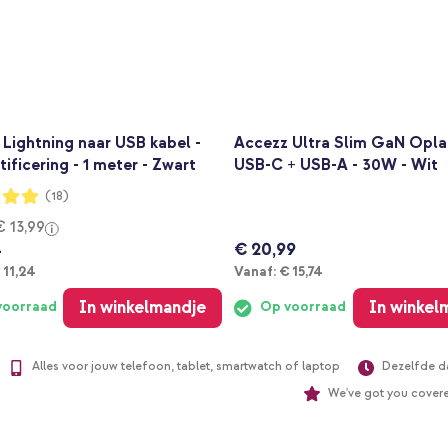
Lightning naar USB kabel -
Accezz Ultra Slim GaN Opla
tificering - 1 meter - Zwart
USB-C + USB-A - 30W - Wit
ng:
(18)
€ 13,99
4
€ 20,99
anaf
Vanaf
 11,24
Vanaf:
€ 15,74
In winkelmandje
In winkel
voorraad
Op voorraad
Alles voor jouw telefoon, tablet, smartwatch of laptop
Dezelfde d
We've got you cover