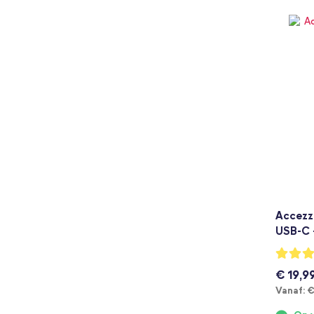
Accezz
USB-C 
Waarderi
100%
€ 19,9
V
Vanaf:
€