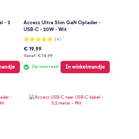
l - 2
Accezz Ultra Slim GaN Oplader -
USB-C - 20W - Wit
Waardering:
(4)
100%
€ 19,99
Vanaf
Vanaf:
€ 14,99
mandje
In winkelmandje
Op voorraad