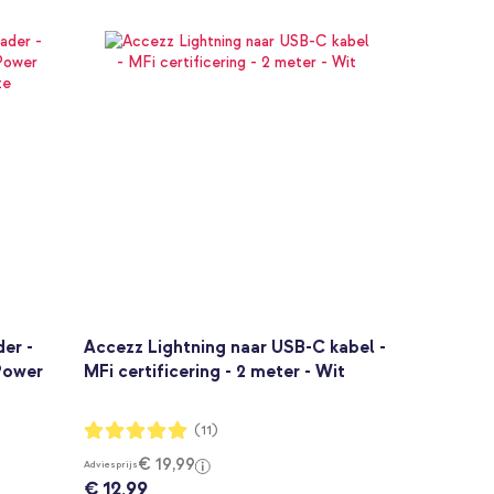
er -
Accezz Lightning naar USB-C kabel -
Power
MFi certificering - 2 meter - Wit
Waardering:
(11)
100%
€ 19,99
Adviesprijs
€ 12,99