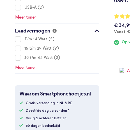
USB-C 
items
USB-A
2
Waarderi
Meer tonen
97%
€ 34,9
Laadvermogen
V
Vanaf:
€
items
T/m 14 Watt
5
Op 
items
15 t/m 29 Watt
9
items
30 t/m 44 Watt
2
Meer tonen
Waarom Smartphonehoesjes.nl
Gratis verzending in NL & BE
Dezelfde dag verzonden *
Veilig & achteraf betalen
60 dagen bedenktijd