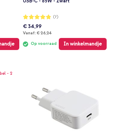
USB-C - 65W - Zwart
Waardering:
(7)
97%
€ 34,99
Vanaf
Vanaf:
€ 26,24
mandje
In winkelmandje
Op voorraad