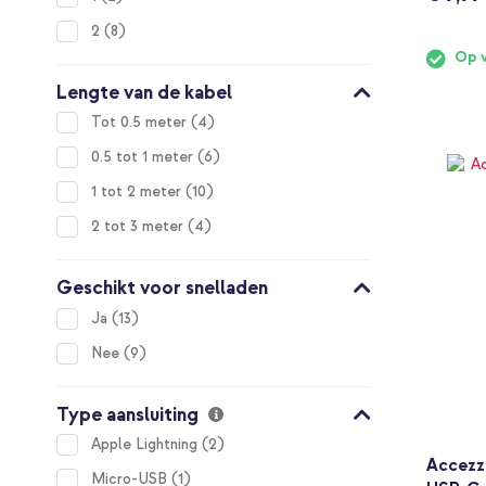
items
2
8
Op 
Lengte van de kabel
items
Tot 0.5 meter
4
items
0.5 tot 1 meter
6
items
1 tot 2 meter
10
items
2 tot 3 meter
4
Geschikt voor snelladen
items
Ja
13
items
Nee
9
Type aansluiting
items
Apple Lightning
2
Accezz
item
Micro-USB
1