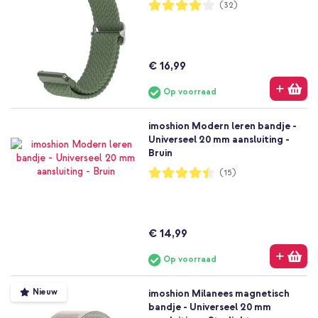
Waardering:
(32)
81%
€ 16,99
Op voorraad
imoshion Modern leren bandje -
Universeel 20 mm aansluiting -
Bruin
Waardering:
(15)
88%
€ 14,99
Op voorraad
Nieuw
imoshion Milanees magnetisch
bandje - Universeel 20 mm