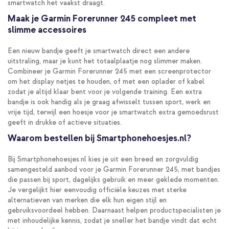
smartwatch het vaakst draagt.
Maak je Garmin Forerunner 245 compleet met
slimme accessoires
Een nieuw bandje geeft je smartwatch direct een andere
uitstraling, maar je kunt het totaalplaatje nog slimmer maken.
Combineer je Garmin Forerunner 245 met een screenprotector
om het display netjes te houden, of met een oplader of kabel
zodat je altijd klaar bent voor je volgende training. Een extra
bandje is ook handig als je graag afwisselt tussen sport, werk en
vrije tijd, terwijl een hoesje voor je smartwatch extra gemoedsrust
geeft in drukke of actieve situaties.
Waarom bestellen bij Smartphonehoesjes.nl?
Bij Smartphonehoesjes.nl kies je uit een breed en zorgvuldig
samengesteld aanbod voor je Garmin Forerunner 245, met bandjes
die passen bij sport, dagelijks gebruik en meer geklede momenten.
Je vergelijkt hier eenvoudig officiële keuzes met sterke
alternatieven van merken die elk hun eigen stijl en
gebruiksvoordeel hebben. Daarnaast helpen productspecialisten je
met inhoudelijke kennis, zodat je sneller het bandje vindt dat echt