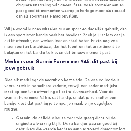
chiquere uitstraling wilt geven. Staal voelt formeler aan en
past goed bij momenten waarop je horloge meer als sieraad
dan als sportmaatje mag opvallen.
Wil je vooral kunnen wisselen tussen sport en dagelijks gebruik, dan
is een sportiever bandje vaak het handigst. Zoek je juist iets dat je
outfit afmaakt, dan werken leer en staal beter. Er zijn nog veel
meer soorten beschikbaar, dus het loont om het assortiment te
bekijken en het bandje te kiezen dat bij jouw moment past.
Merken voor Garmin Forerunner 245: dit past bij
jouw gebruik
Niet elk merk legt de nadruk op hetzelfde. De ene collectie is
vooral sterk in betaalbare variatie, terwijl een ander merk juist
inzet op een luxe afwerking of extra duurzaamheid. Voor de
Garmin Forerunner 245 is dat handig, omdat je zo sneller een
bandje kiest dat past bij je tempo, je smaak en je dagelijkse
routine.
Garmin:
de officiële keuze voor wie graag dicht bij de
originele afwerking blijft. Deze bandjes passen goed bij
gebruikers die waarde hechten aan vertrouwd draagcomfort