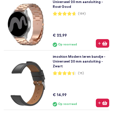
Universeel 20 mm aansluiting -
Rosé Goud
Waardering:
(159)
94%
€ 22,99
Op voorraad
imoshion Modern leren bandje -
Universeel 20 mm aansluiting -
Zwart
Waardering:
(15)
88%
€ 14,99
Op voorraad