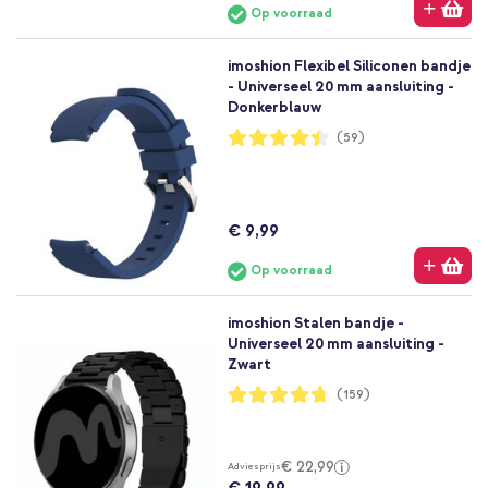
Op voorraad
imoshion Flexibel Siliconen bandje
- Universeel 20 mm aansluiting -
Donkerblauw
Waardering:
(59)
89%
€ 9,99
Op voorraad
imoshion Stalen bandje -
Universeel 20 mm aansluiting -
Zwart
Waardering:
(159)
94%
€ 22,99
Adviesprijs
€ 19,99