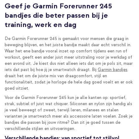
Geef je Garmin Forerunner 245
bandjes die beter passen bij je
training, werk en dag
De Garmin Forerunner 245 is gemaakt voor mensen die graag in
beweging blijven, en het juiste bandje maakt daar echt verschil in.
Waar het ene bandje vooral inzet op comfort tijdens een run of
workout, geeft een ander juist meer uitstraling voor je werkdag of
een avond uit. Je kiest dus niet alleen iets dat om je pols zit, maar
iets dat past bij hoe jij je smartwatch draagt. Bij
Garmin bandjes
draait het om de juiste mix van draagcomfort, stijl en
functionaliteit, zodat je horloge de hele dag goed voelt en er ook
goed uitziet.
Voor de Garmin Forerunner 245 kun je alle kanten op: sportief,
strak, subtiel of juist wat chiquer. Siliconen en nylon zijn handig als
je veel beweegt of zweet, terwijl leren, milanees en stalen
varianten je smartwatch meer als accessoire laten voelen. Zoek je
bandjes die passen bij jouw ritme? Dan zit je goed tussen de
verschillende stijlen en uitvoeringen.
Verschillende bandjes: van sportief tot stijlvol