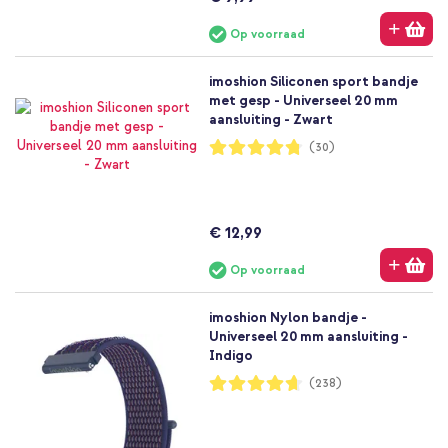
Op voorraad
imoshion Siliconen sport bandje
met gesp - Universeel 20 mm
aansluiting - Zwart
Waardering:
(30)
95%
€ 12,99
Op voorraad
imoshion Nylon bandje -
Universeel 20 mm aansluiting -
Indigo
Waardering:
(238)
93%