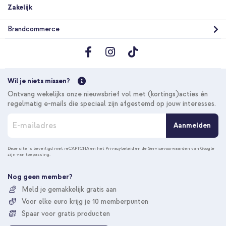
Zakelijk
Brandcommerce
Wil je niets missen?
Ontvang wekelijks onze nieuwsbrief vol met (kortings)acties én
regelmatig e-mails die speciaal zijn afgestemd op jouw interesses.
A
Aanmelden
b
o
n
Deze site is beveiligd met reCAPTCHA en het
Privacybeleid
en de
Servicevoorwaarden
van Google
zijn van toepassing.
n
e
e
Nog geen member?
r
Meld je gemakkelijk gratis aan
u
Voor elke euro krijg je 10 memberpunten
o
p
Spaar voor gratis producten
o