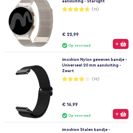
aansluiting - Starlight
Waardering:
(13)
95%
€ 22,99
Op voorraad
imoshion Nylon geweven bandje -
Universeel 20 mm aansluiting -
Zwart
Waardering:
(32)
81%
€ 16,99
Op voorraad
imoshion Stalen bandje -