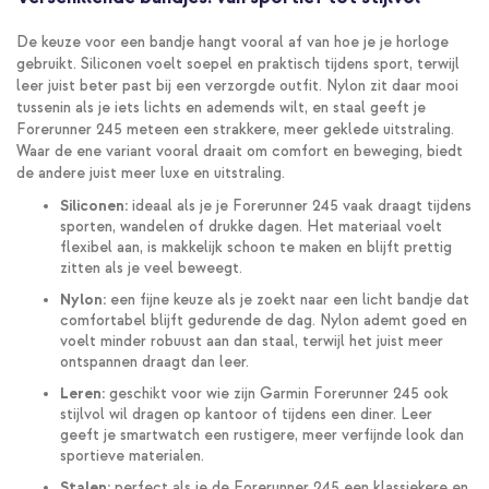
De keuze voor een bandje hangt vooral af van hoe je je horloge
gebruikt. Siliconen voelt soepel en praktisch tijdens sport, terwijl
leer juist beter past bij een verzorgde outfit. Nylon zit daar mooi
tussenin als je iets lichts en ademends wilt, en staal geeft je
Forerunner 245 meteen een strakkere, meer geklede uitstraling.
Waar de ene variant vooral draait om comfort en beweging, biedt
de andere juist meer luxe en uitstraling.
Siliconen:
ideaal als je je Forerunner 245 vaak draagt tijdens
sporten, wandelen of drukke dagen. Het materiaal voelt
flexibel aan, is makkelijk schoon te maken en blijft prettig
zitten als je veel beweegt.
Nylon:
een fijne keuze als je zoekt naar een licht bandje dat
comfortabel blijft gedurende de dag. Nylon ademt goed en
voelt minder robuust aan dan staal, terwijl het juist meer
ontspannen draagt dan leer.
Leren:
geschikt voor wie zijn Garmin Forerunner 245 ook
stijlvol wil dragen op kantoor of tijdens een diner. Leer
geeft je smartwatch een rustigere, meer verfijnde look dan
sportieve materialen.
Stalen:
perfect als je de Forerunner 245 een klassiekere en