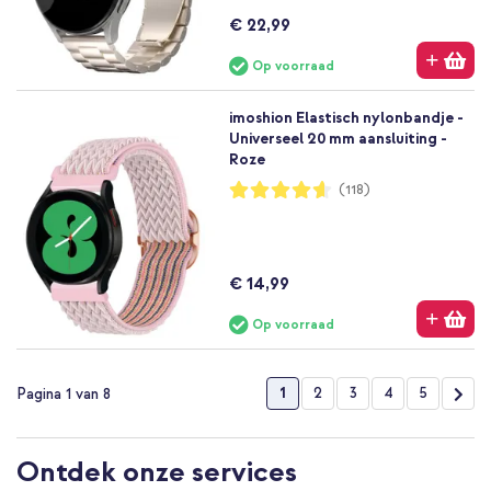
€ 22,99
Op voorraad
imoshion Elastisch nylonbandje -
Universeel 20 mm aansluiting -
Roze
Waardering:
(118)
92%
€ 14,99
Op voorraad
Pagina
U lees momenteel pagina
Pagina
Pagina
Pagina
Pagina
Pag
Vol
1
2
3
4
5
Pagina 1 van 8
Ontdek onze services