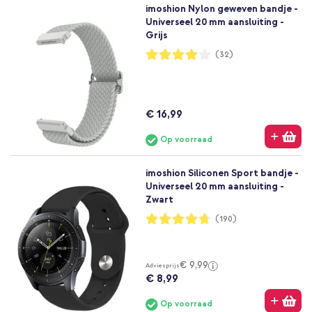
imoshion Nylon geweven bandje -
Universeel 20 mm aansluiting -
Grijs
Waardering:
(32)
81%
€ 16,99
Op voorraad
imoshion Siliconen Sport bandje -
Universeel 20 mm aansluiting -
Zwart
Waardering:
(190)
94%
€ 9,99
Adviesprijs
€ 8,99
Op voorraad