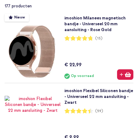
177
producten
Nieuw
imoshion Milanees magnetisch
bandje - Universeel 20 mm
aansluiting - Rose Gold
Waardering:
(13)
95%
€ 22,99
Op voorraad
imoshion Flexibel Siliconen bandje
- Universeel 22 mm aansluiting -
Zwart
Waardering:
(59)
89%
€ 9,99