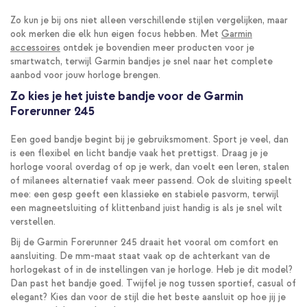
Zo kun je bij ons niet alleen verschillende stijlen vergelijken, maar
ook merken die elk hun eigen focus hebben. Met
Garmin
accessoires
ontdek je bovendien meer producten voor je
smartwatch, terwijl Garmin bandjes je snel naar het complete
aanbod voor jouw horloge brengen.
Zo kies je het juiste bandje voor de Garmin
Forerunner 245
Een goed bandje begint bij je gebruiksmoment. Sport je veel, dan
is een flexibel en licht bandje vaak het prettigst. Draag je je
horloge vooral overdag of op je werk, dan voelt een leren, stalen
of milanees alternatief vaak meer passend. Ook de sluiting speelt
mee: een gesp geeft een klassieke en stabiele pasvorm, terwijl
een magneetsluiting of klittenband juist handig is als je snel wilt
verstellen.
Bij de Garmin Forerunner 245 draait het vooral om comfort en
aansluiting. De mm-maat staat vaak op de achterkant van de
horlogekast of in de instellingen van je horloge. Heb je dit model?
Dan past het bandje goed. Twijfel je nog tussen sportief, casual of
elegant? Kies dan voor de stijl die het beste aansluit op hoe jij je