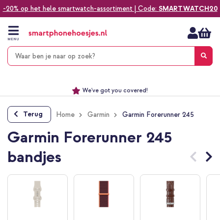
-20% op het hele smartwatch-assortiment | Code:
SMARTWATCH20
Ga
naar
de
MENU
inhoud
Alles voor jouw telefoon, tablet, smartwatch of laptop
Dezelfde dag verzonden *
Keuze uit ruim 20.000 producten
We've got you covered!
Terug
Home
Garmin
Garmin Forerunner 245
Garmin Forerunner 245
bandjes