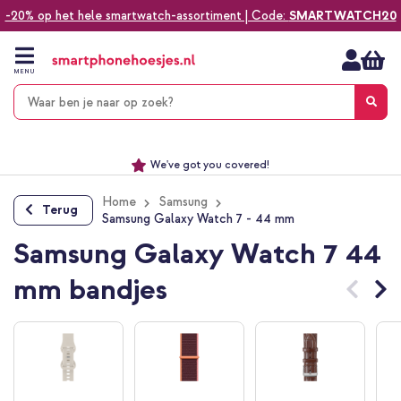
-20% op het hele smartwatch-assortiment | Code:
SMARTWATCH20
Ga
naar
de
MENU
inhoud
Alles voor jouw telefoon, tablet, smartwatch of laptop
Dezelfde dag verzonden *
Keuze uit ruim 20.000 producten
We've got you covered!
Home
Samsung
Terug
Samsung Galaxy Watch 7 - 44 mm
Samsung Galaxy Watch 7 44
mm bandjes