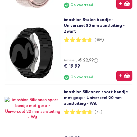
Op voorraad
imoshion Stalen bandje -
Universeel 20 mm aansluiting -
Zwart
Waardering:
(159)
94%
€ 22,99
Adviesprijs
€ 19,99
Op voorraad
imoshion Siliconen sport bandje
met gesp - Universeel 20 mm
aansluiting - Wit
Waardering:
(30)
95%