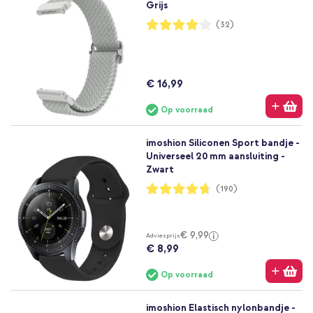
Grijs
Waardering:
(32)
81%
€ 16,99
Op voorraad
imoshion Siliconen Sport bandje -
Universeel 20 mm aansluiting -
Zwart
Waardering:
(190)
94%
€ 9,99
Adviesprijs
€ 8,99
Op voorraad
imoshion Elastisch nylonbandje -