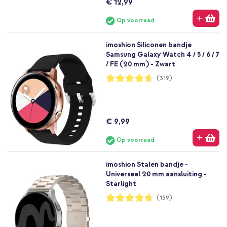
€ 12,99
Op voorraad
imoshion Siliconen bandje
Samsung Galaxy Watch 4 / 5 / 6 / 7
/ FE (20 mm) - Zwart
Waardering:
(319)
93%
€ 9,99
Op voorraad
imoshion Stalen bandje -
Universeel 20 mm aansluiting -
Starlight
Waardering:
(159)
94%