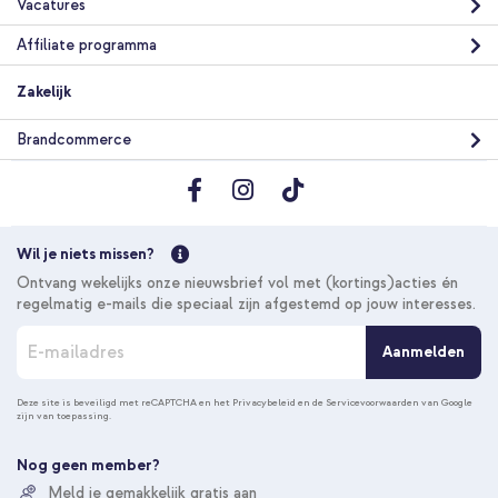
Vacatures
Affiliate programma
Zakelijk
Brandcommerce
Wil je niets missen?
Ontvang wekelijks onze nieuwsbrief vol met (kortings)acties én
regelmatig e-mails die speciaal zijn afgestemd op jouw interesses.
A
Aanmelden
b
o
n
Deze site is beveiligd met reCAPTCHA en het
Privacybeleid
en de
Servicevoorwaarden
van Google
zijn van toepassing.
n
e
e
Nog geen member?
r
Meld je gemakkelijk gratis aan