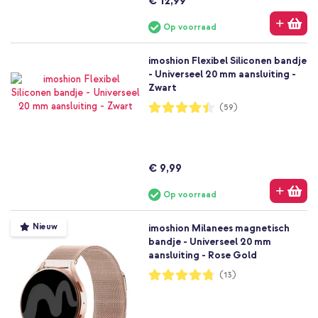
€ 12,99
Op voorraad
imoshion Flexibel Siliconen bandje
- Universeel 20 mm aansluiting -
Zwart
Waardering:
(59)
89%
€ 9,99
Op voorraad
Nieuw
imoshion Milanees magnetisch
bandje - Universeel 20 mm
aansluiting - Rose Gold
Waardering:
(13)
95%