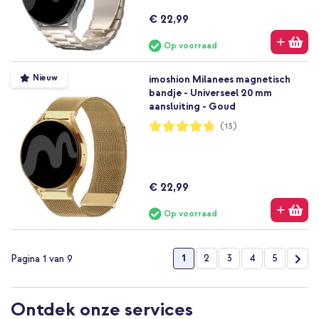
€ 22,99
Op voorraad
Nieuw
imoshion Milanees magnetisch
bandje - Universeel 20 mm
aansluiting - Goud
Waardering:
(13)
95%
€ 22,99
Op voorraad
Pagina
U lees momenteel pagina
Pagina
Pagina
Pagina
Pagina
Pag
Vol
1
2
3
4
5
Pagina 1 van 9
Ontdek onze services