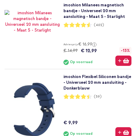
imoshion Milanees magnetisch
bandje - Universeel 20 mm
aansluiting - Maat S - Starlight
Waardering:
(462)
91%
€ 16,99
Adviesprijs
€ 12,99
€ 14,99
-13%
Op voorraad
imoshion Flexibel Siliconen bandje
- Universeel 20 mm aansluiting -
Donkerblauw
Waardering:
(59)
89%
€ 9,99
Op voorraad