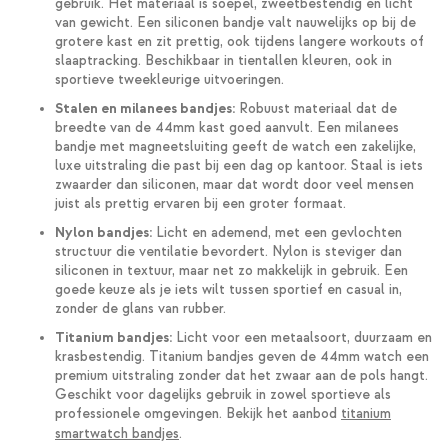
gebruik. Het materiaal is soepel, zweetbestendig en licht
van gewicht. Een siliconen bandje valt nauwelijks op bij de
grotere kast en zit prettig, ook tijdens langere workouts of
slaaptracking. Beschikbaar in tientallen kleuren, ook in
sportieve tweekleurige uitvoeringen.
Stalen en milanees bandjes:
Robuust materiaal dat de
breedte van de 44mm kast goed aanvult. Een milanees
bandje met magneetsluiting geeft de watch een zakelijke,
luxe uitstraling die past bij een dag op kantoor. Staal is iets
zwaarder dan siliconen, maar dat wordt door veel mensen
juist als prettig ervaren bij een groter formaat.
Nylon bandjes:
Licht en ademend, met een gevlochten
structuur die ventilatie bevordert. Nylon is steviger dan
siliconen in textuur, maar net zo makkelijk in gebruik. Een
goede keuze als je iets wilt tussen sportief en casual in,
zonder de glans van rubber.
Titanium bandjes:
Licht voor een metaalsoort, duurzaam en
krasbestendig. Titanium bandjes geven de 44mm watch een
premium uitstraling zonder dat het zwaar aan de pols hangt.
Geschikt voor dagelijks gebruik in zowel sportieve als
professionele omgevingen. Bekijk het aanbod
titanium
smartwatch bandjes
.