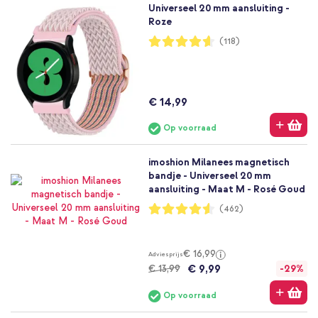
Universeel 20 mm aansluiting -
Roze
Waardering:
(118)
92%
€ 14,99
Op voorraad
imoshion Milanees magnetisch
bandje - Universeel 20 mm
aansluiting - Maat M - Rosé Goud
Waardering:
(462)
91%
€ 16,99
Adviesprijs
€ 9,99
€ 13,99
-29%
Op voorraad