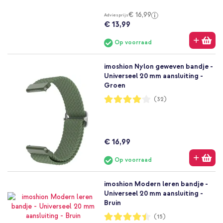
€ 16,99
Adviesprijs
€ 13,99
Op voorraad
imoshion Nylon geweven bandje -
Universeel 20 mm aansluiting -
Groen
Waardering:
(32)
81%
€ 16,99
Op voorraad
imoshion Modern leren bandje -
Universeel 20 mm aansluiting -
Bruin
Waardering:
(15)