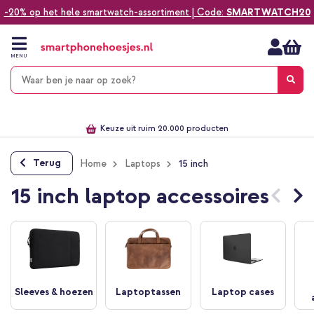
-20% op het hele smartwatch-assortiment | Code:
SMARTWATCH20
Ga
naar
de
MENU
inhoud
Alles voor jouw telefoon, tablet, smartwatch of laptop
Dezelfde dag verzonden *
Keuze uit ruim 20.000 producten
We've got you covered!
Terug
Home
Laptops
15 inch
15 inch laptop accessoires
Sleeves & hoezen
Laptoptassen
Laptop cases