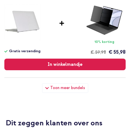
10% korting
Gratis verzending
€ 55,98
€ 59,98
Gratis
verzending
In winkelmandje
imoshion Laptop Cover Apple MacBook Air 15 inch (2023 /
Toon meer bundels
2024 M3 / 2025 M4 / 2026 M5) - Frosted + Originele USB-C
Power Adapter - MacBook oplader - 67W - Wit
Dit zeggen klanten over ons