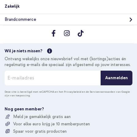
Zakelijk
Brandcommerce
Wil je niets missen?
Ontvang wekelijks onze nieuwsbrief vol met (kortings)acties én
regelmatig e-mails die speciaal zijn afgestemd op jouw interesses.
A
Aanmelden
b
o
n
Deze site is beveiligd met reCAPTCHA en het
Privacybeleid
en de
Servicevoorwaarden
van Google
zijn van toepassing.
n
e
e
Nog geen member?
r
Meld je gemakkelijk gratis aan
u
Voor elke euro krijg je 10 memberpunten
o
p
Spaar voor gratis producten