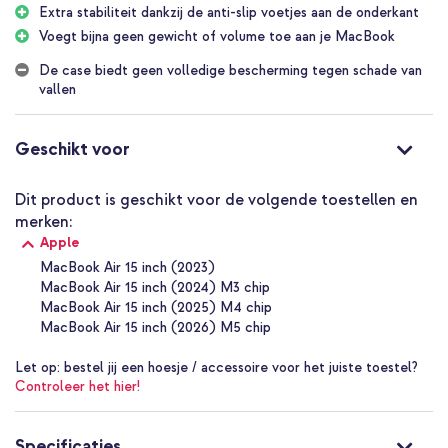
twee klikken is je MacBook beschermd tegen krassen en stoten.
Extra stabiliteit dankzij de anti-slip voetjes aan de onderkant
Vooral handig wanneer je jouw MacBook vaak in een tas
Voegt bijna geen gewicht of volume toe aan je MacBook
meeneemt, waarbij hij in contact is met andere spullen.
De case biedt geen volledige bescherming tegen schade van
Slank en stijlvol design
vallen
Jouw MacBook blijft compact en stijlvol dankzij het slanke design
van de cover. Het stevige, kunststof materiaal weegt bijna niets
en zal dus geen extra gewicht toevoegen.
Geschikt voor
Waarom deze imoshion Laptop Cover?
Gemaakt van stevig kunststof materiaal
Dit product is geschikt voor de volgende toestellen en
merken:
De cover beschermt zowel de boven- als onderkant van jouw
Apple
MacBook
MacBook Air 15 inch (2023)
Je behoudt het dunne design van jouw MacBook dankzij het
MacBook Air 15 inch (2024) M3 chip
slanke ontwerp
MacBook Air 15 inch (2025) M4 chip
Door het ventilatierooster wordt de warmte goed afgevoerd
MacBook Air 15 inch (2026) M5 chip
Extra stabiliteit dankzij de vier anti-slip voetjes
Let op:
bestel jij een hoesje / accessoire voor het juiste toestel?
Inclusief 1 jaar garantie
Controleer het hier!
Specificaties