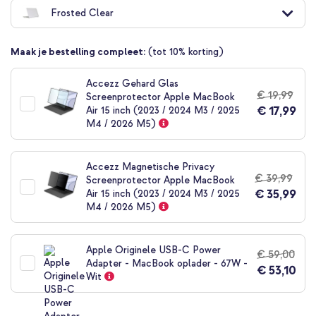
naar
Frosted Clear
het
begin
van
Maak je bestelling compleet:
(tot 10% korting)
de
afbeeldingen-
gallerij
Accezz Gehard Glas
€ 19,99
Screenprotector Apple MacBook
€ 17,99
Air 15 inch (2023 / 2024 M3 / 2025
M4 / 2026 M5)
Accezz Magnetische Privacy
€ 39,99
Screenprotector Apple MacBook
€ 35,99
Air 15 inch (2023 / 2024 M3 / 2025
M4 / 2026 M5)
Apple Originele USB-C Power
€ 59,00
Adapter - MacBook oplader - 67W -
€ 53,10
Wit