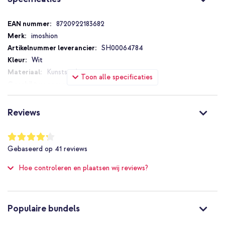
Specificaties
8720922183682
imoshion
SH00064784
Wit
Kunststof
Toon alle specificaties
Apple
15 inch
A2941, A3114, A3241, A3448
Reviews
Laptop
1.5 cm
Waardering:
84
%
34.5 cm
Gebaseerd op
41
reviews
of
24 cm
100
Hoe controleren en plaatsen wij reviews?
Backcover, Hardcase
Hoesje
1 Pc
Goed
Populaire bundels
Nee