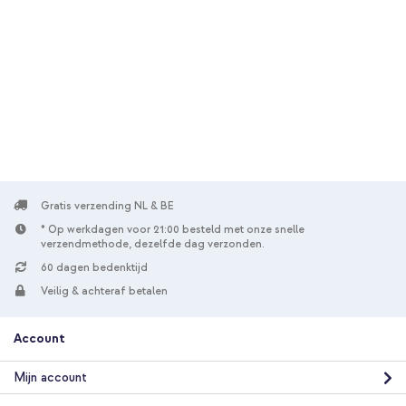
10% korting
Gratis verzending
€ 73,09
€ 78,99
Gratis
verzending
In winkelmandje
Gratis verzending NL & BE
* Op werkdagen voor 21:00 besteld met onze snelle
verzendmethode, dezelfde dag verzonden.
60 dagen bedenktijd
Veilig & achteraf betalen
Account
Mijn account