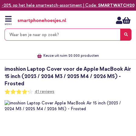
-20% op het hele smartwatch-assortiment | Code:
SMARTWATCH20
Ga
naar
de
MENU
inhoud
Alles voor jouw telefoon, tablet, smartwatch of laptop
Dezelfde dag verzonden *
Keuze uit ruim 20.000 producten
We've got you covered!
imoshion Laptop Cover voor de Apple MacBook Air
15 inch (2023 / 2024 M3 / 2025 M4 / 2026 M5) -
Frosted
Waardering:
41
reviews
84
100
% of
Ga
naar
het
einde
van
de
afbeeldingen-