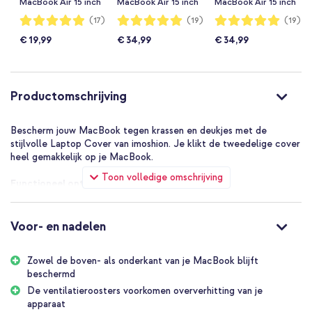
MacBook Air 15 inch
MacBook Air 15 inch
MacBook Air 15 inch
(2023 / 2024 M3 /
(2023 / 2024 M3 /
(2023 / 2024 M3 /
Waardering:
Waardering:
Waardering:
(17)
(19)
(19)
98%
100%
100%
2025 M4 / 2026
2025 M4 / 2026
2025 M4 / 2026
€ 19,99
€ 34,99
€ 34,99
M5) - Transparant
M5) - Sorry Busy
M5) - Spellbound
Productomschrijving
Bescherm jouw MacBook tegen krassen en deukjes met de
stijlvolle Laptop Cover van imoshion. Je klikt de tweedelige cover
heel gemakkelijk op je MacBook.
Toon volledige omschrijving
Functioneel ontwerp
De onderkant van de case beschikt over een ventilatierooster die
ervoor zorgt dat de warmte goed wordt afgevoerd. Daarnaast
blijft je MacBook goed op zijn plek staan door de anti-slip voetjes.
Voor- en nadelen
Deze Laptop Cover heeft de uitsparingen precies op de juiste
plekken zitten. Zo kun je alle poorten gewoon blijven gebruiken.
Zowel de boven- als onderkant van je MacBook blijft
beschermd
Volledige bescherming
Omdat deze laptop cover uit twee delen bestaat, een boven- en
De ventilatieroosters voorkomen oververhitting van je
een onderkant, is deze makkelijk te plaatsen op je MacBook. In
apparaat