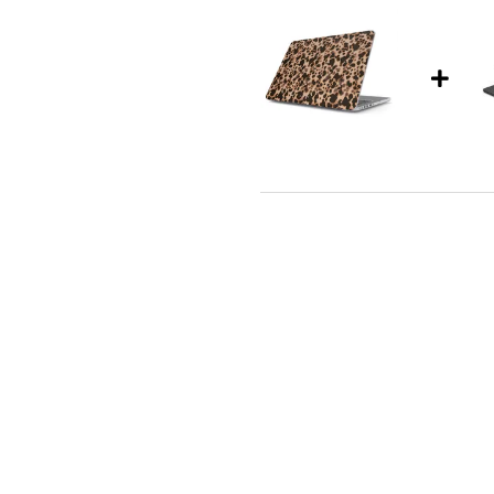
Burga Hardshell Cover Apple Ma
Off Duty + Originele USB-C Po