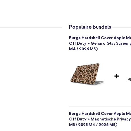
ilatieopening. Dit zorgt ervoor
voorkomen dat je laptop
makkelijk bereikbaar voor
Populaire bundels
lakkige krassen, lichte deuken
Burga Hardshell Cover Apple Ma
448
w MacBook frequent in een tas of
Off Duty + Gehard Glas Screenp
ms.
M4 / 2026 M5)
ke ontwerp
ijden
ng om oververhitting te
Burga Hardshell Cover Apple Ma
oor jouw kostbare MacBook? Bestel
Off Duty + Magnetische Privacy
M3 / 2025 M4 / 2026 M5)