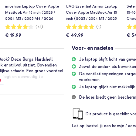
imoshion Laptop Cover Apple
UAG Essential Armor Laptop
Sele
MacBook Air 15 inch (2023 /
Cover Apple MacBook Air 15
15-16
2024 M3 / 2025 M4 / 2026
inch (2023 / 2024 M3 / 2025
Choc
M5) - Zwart
M4 / 2026 M5) - Ice
Waardering:
Waardering:
Waar
(41)
(1)
84%
100%
93%
€ 19,99
€ 49,99
€ 3
Voor- en nadelen
cBook? Deze Burga Hardshell
Je laptop blijft licht van gew
er stijlvol uitziet. Bovendien
Zowel de onder- als bovenkant
ijkse schade. Een groot voordeel
De ventilatieopeningen zorge
evoegt en eenvoudig te
g
voorkomen.
Je laptop glijdt niet makkelij
de bovenkant en één voor de
De hoes biedt geen beschermi
t als de onderkant van jouw
se is gemaakt van stevig en
Dit product is geschikt v
k behouden blijft. De harde
choon te maken en te
 uitziet.
Let op:
bestel jij een hoesje / acc