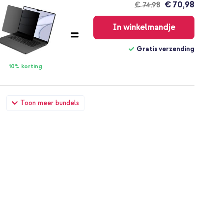
€ 70,98
€ 74,98
Gratis
verzending
In winkelmandje
Gratis verzending
10% korting
cBook Air 15 inch (2023 / 2024 M3 / 2025 M4 / 2026 M5) -
Toon meer bundels
wer Adapter - MacBook oplader - 67W - Wit
€ 88,09
€ 93,99
Gratis
verzending
In winkelmandje
Gratis verzending
10% korting