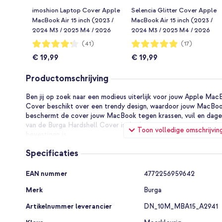
imoshion Laptop Cover Apple
Selencia Glitter Cover Apple
MacBook Air 15 inch (2023 /
MacBook Air 15 inch (2023 /
2024 M3 / 2025 M4 / 2026
2024 M3 / 2025 M4 / 2026
M5) - Frosted
M5) - Transparant
Waardering:
Waardering:
(41)
(17)
84%
98%
€ 19,99
€ 19,99
Productomschrijving
Ben jij op zoek naar een modieus uiterlijk voor jouw Apple Ma
Cover beschikt over een trendy design, waardoor jouw MacBook 
beschermt de cover jouw MacBook tegen krassen, vuil en dagel
van de Burga Hardshell Cover is dat hij geen extra gewicht to
Toon volledige omschrijvin
bevestigen is.
Slank ontwerp
Specificaties
De Burga Hardshell beschikt over twee onderdelen, één voor 
onderkant van jouw laptop. Dit houdt in dat zowel de bovenkan
Specificaties
EAN nummer
4772256959642
MacBook beschermd is tegen alledaagse beschadigingen. De ca
lichtgewicht kunststof, zodat het slanke design van je MacBoo
Merk
Burga
buitenkant van de Burga Hardshell laptopcase is gemakkelijk s
onderhouden, waardoor jouw laptop er altijd schoon en als nieuw
Artikelnummer leverancier
DN_10M_MBA15_A2941
Voorkom oververhitting