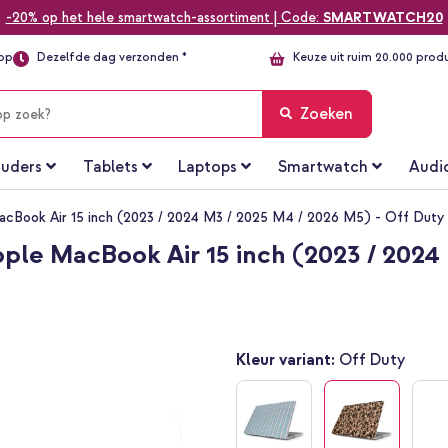
-20% op het hele smartwatch-assortiment | Code:
SMARTWATCH20
top
Dezelfde dag verzonden *
Keuze uit ruim 20.000 prod
Zoeken
uders
Tablets
Laptops
Smartwatch
Audi
acBook Air 15 inch (2023 / 2024 M3 / 2025 M4 / 2026 M5) - Off Duty
ple MacBook Air 15 inch (2023 / 2024
Kleur variant:
Off Duty