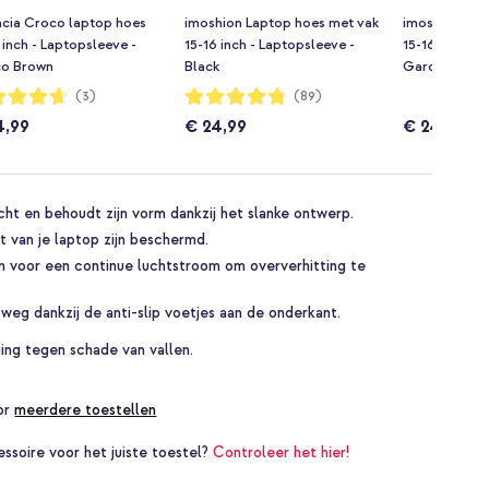
ncia Croco laptop hoes
imoshion Laptop hoes met vak
imoshion Des
 inch - Laptopsleeve -
15-16 inch - Laptopsleeve -
15-16 inch - 
o Brown
Black
Garden Strip
dering:
Waardering:
(3)
(89)
96%
4,99
€ 24,99
€ 24,99
icht en behoudt zijn vorm dankzij het slanke ontwerp.
 van je laptop zijn beschermd.
n voor een continue luchtstroom om oververhitting te
k weg dankzij de anti-slip voetjes aan de onderkant.
ng tegen schade van vallen.
oor
meerdere toestellen
essoire voor het juiste toestel?
Controleer het hier!