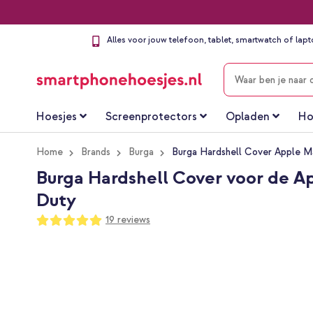
Alles voor jouw telefoon, tablet, smartwatch of lap
ZOEKEN
Hoesjes
Screenprotectors
Opladen
Ho
Home
Brands
Burga
Burga Hardshell Cover Apple M
Burga Hardshell Cover voor de Ap
Duty
Waardering:
19
reviews
100
100
% of
Ga
naar
het
einde
van