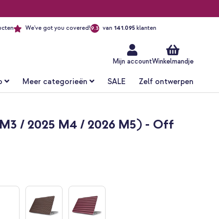
ucten
We've got you covered!
van
141.095
klanten
9.3
Ga
naar
de
inhoud
Mijn account
Winkelmandje
o
Meer categorieën
SALE
Zelf ontwerpen
 M3 / 2025 M4 / 2026 M5) - Off