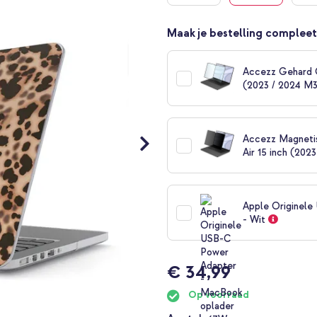
Maak je bestelling compleet
Accezz Gehard G
(2023 / 2024 M
Accezz Magneti
Air 15 inch (20
Apple Originel
- Wit
€ 34,99
Op voorraad