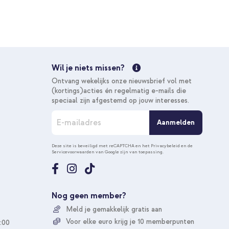
Wil je niets missen?
Ontvang wekelijks onze nieuwsbrief vol met
(kortings)acties én regelmatig e-mails die
speciaal zijn afgestemd op jouw interesses.
A
Aanmelden
b
o
n
Deze site is beveiligd met reCAPTCHA en het
Privacybeleid
en de
Servicevoorwaarden
van Google zijn van toepassing.
n
e
e
r
u
Nog geen member?
o
Meld je gemakkelijk gratis aan
p
o
Voor elke euro krijg je 10 memberpunten
:00