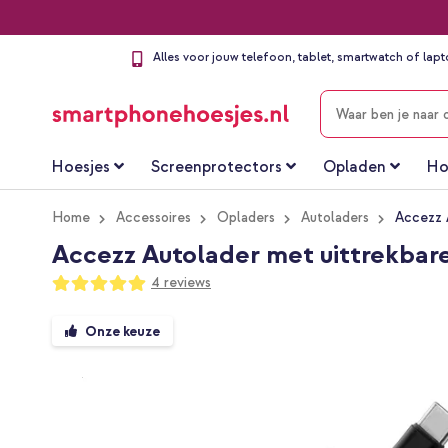
Alles voor jouw telefoon, tablet, smartwatch of lap
ZOEKEN
Hoesjes
Screenprotectors
Opladen
Ho
Home
Accessoires
Opladers
Autoladers
Accezz 
Accezz Autolader met uittrekbar
Waardering:
4
reviews
100
100
% of
Ga
Onze keuze
naar
het
einde
van
de
afbeeldingen-