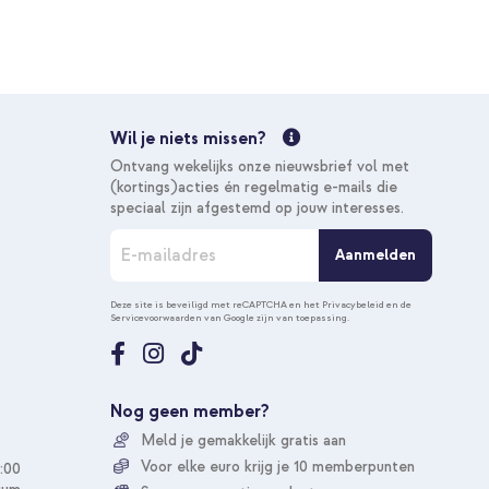
Wil je niets missen?
Ontvang wekelijks onze nieuwsbrief vol met
(kortings)acties én regelmatig e-mails die
speciaal zijn afgestemd op jouw interesses.
A
Aanmelden
b
o
n
Deze site is beveiligd met reCAPTCHA en het
Privacybeleid
en de
Servicevoorwaarden
van Google zijn van toepassing.
n
e
e
r
u
Nog geen member?
o
Meld je gemakkelijk gratis aan
p
o
Voor elke euro krijg je 10 memberpunten
:00
n