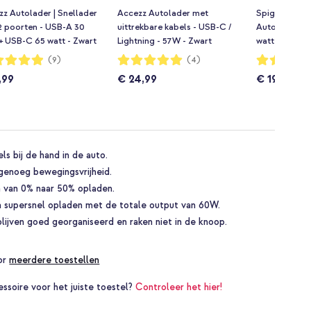
z Autolader | Snellader
Accezz Autolader met
Spigen ArcSta
2 poorten - USB-A 30
uittrekbare kabels - USB-C /
Auto snellade
+ USB-C 65 watt - Zwart
Lightning - 57W - Zwart
watt + 1x USB
Zwart
dering:
Waardering:
Waardering:
(9)
(4)
100%
100%
,99
€ 24,99
€ 19,99
s bij de hand in de auto.
genoeg bewegingsvrijheid.
n van 0% naar 50% opladen.
en supersnel opladen met de totale output van 60W.
lijven goed georganiseerd en raken niet in de knoop.
oor
meerdere toestellen
essoire voor het juiste toestel?
Controleer het hier!