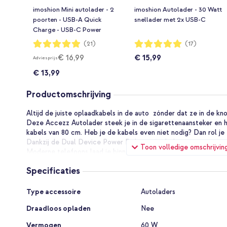
imoshion Mini autolader - 2
imoshion Autolader - 30 Watt
poorten - USB-A Quick
snellader met 2x USB-C
Charge - USB-C Power
Delivery - 60 Watt - Zwart
Waardering:
Waardering:
(21)
(17)
98%
100%
€ 16,99
€ 15,99
Adviesprijs
€ 13,99
Productomschrijving
Altijd de juiste oplaadkabels in de auto zónder dat ze in de kno
Deze Accezz Autolader steek je in de sigarettenaansteker en
kabels van 80 cm. Heb je de kabels even niet nodig? Dan rol je 
Dankzij de Dual Device Power Delivery 3.0 laden twee appara
Toon volledige omschrijvin
Moderne telefoons laad je binnen een halfuur al op van 0% naa
De Accezz Autolader met uittrekbare kabels het kort:
Specificaties
Twee uittrekbare USB-C kabels van 80 cm
Specificaties
Type accessoire
Autoladers
Laad je telefoon op van 0% naar 50% in 25 tot 30 minute
Draadloos opladen
Nee
Geschikt voor de sigarettenaansteker (12V-aansluiting) i
Vermogen
Twee apparaten gelijktijdig opladen met beide 30W (to
60 W