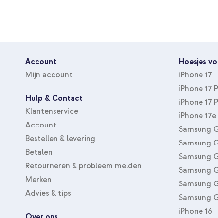
Draadloos
Nee
Type kabel
USB-C geïntegreerd
Gecertificeerd door Apple
Nee
Aansluiting
USB-C
Account
Hoesjes vo
Tweede aansluiting
USB-C
Mijn account
iPhone 17
Kabel los te koppelen
Nee
iPhone 17 
Hulp & Contact
iPhone 17 
Aantal outputs
2
Klantenservice
iPhone 17e
Geschikt voor merk
Universeel
Account
Samsung G
Geschikt voor type
Actioncam, E-reader, Smar
Bestellen & levering
Samsung G
apparaat
oortjes
Betalen
Samsung G
Aantal stuks in verpakking
1 Pc
Retourneren & probleem melden
Samsung G
Accessoires meegeleverd
Geen
Merken
Samsung G
Inclusief kabel
Ja
Advies & tips
Samsung G
Kleur
Zwart
iPhone 16
Over ons