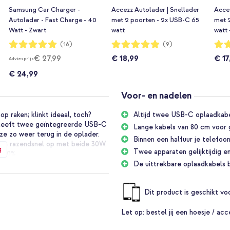
Samsung Car Charger -
Accezz Autolader | Snellader
Accez
Autolader - Fast Charge - 40
met 2 poorten - 2x USB-C 65
met 
Watt - Zwart
watt
watt 
Waardering:
Waardering:
Waar
(16)
(9)
100%
98%
98%
€ 27,99
€ 18,99
€ 17
Adviesprijs
€ 24,99
Voor- en nadelen
op raken; klinkt ideaal, toch?
Altijd twee USB-C oplaadkabel
 heeft twee geïntegreerde USB-C
Lange kabels van 80 cm voor 
ze zo weer terug in de oplader.
Binnen een halfuur je telefoo
ten razendsnel op met beide 30W.
g
Twee apparaten gelijktijdig 
r 50%.
De uittrekbare oplaadkabels b
Dit product is geschikt v
n
Let op:
bestel jij een hoesje / acc
n de auto
taal 60W)