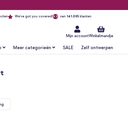
ucten
We've got you covered!
van
141.095
klanten
9.3
Ga
naar
de
inhoud
Mijn account
Winkelmandje
o
Meer categorieën
SALE
Zelf ontwerpen
rt
ing