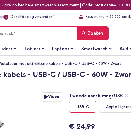
-20% op het hele smartwatch-assortiment | Code:
SMARTWATCH20
top
Dezelfde dag verzonden *
Keuze uit ruim 20.000 prod
Zoeken
uders
Tablets
Laptops
Smartwatch
Audi
Autolader met uittrekbare kabels - USB-C / USB-C - 60W - Zwart
e kabels - USB-C / USB-C - 60W - Zwa
Tweede aansluiting:
USB-C
Video
USB-C
Apple Lightn
€ 24,99