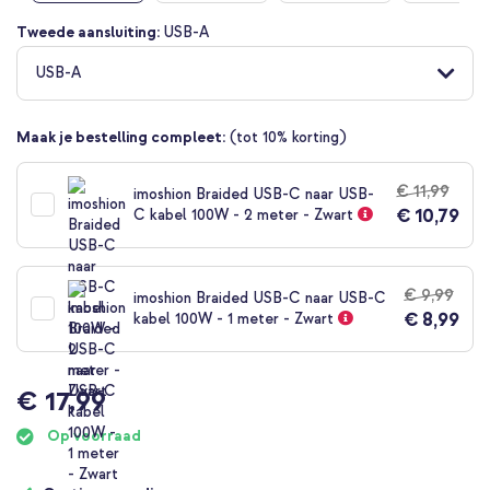
Ga
Tweede aansluiting:
USB-A
naar
het
USB-A
begin
van
de
Maak je bestelling compleet:
(tot 10% korting)
afbeeldingen-
gallerij
€ 11,99
imoshion Braided USB-C naar USB-
€ 10,79
C kabel 100W - 2 meter - Zwart
€ 9,99
imoshion Braided USB-C naar USB-C
€ 8,99
kabel 100W - 1 meter - Zwart
€ 17,99
Op voorraad