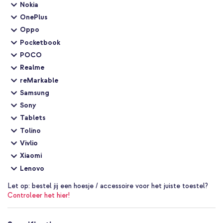
Nokia
Handig uitneemhendeltje
OnePlus
Ingebouwde beveiligingsfuncties
Oppo
Pocketbook
Een product van Accezz
POCO
Met 1 jaar garantie
Realme
reMarkable
De Accezz autolader is een krachtige en compacte snellader voor
Samsung
in de auto, voor als je altijd volledig opgeladen op je
Sony
eindbestemming wil aankomen.
Tablets
Tolino
Vivlio
Xiaomi
Lenovo
Let op:
bestel jij een hoesje / accessoire voor het juiste toestel?
Controleer het hier!