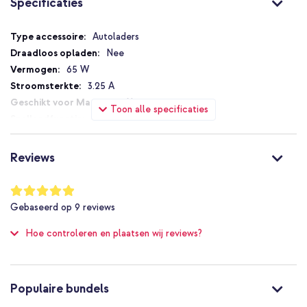
Specificaties
Specificaties
Autoladers
Nee
65 W
3.25 A
Nee
Toon alle specificaties
Ja
Power Delivery 2.0, Power Delivery 3.0, Quick
Charge 2.0, Quick Charge 3.0
Reviews
Niet van toepassing
8721064053628
Waardering:
Accezz
98
%
Gebaseerd op
9
reviews
of
SH00081668
100
Geen Bluetooth
Hoe controleren en plaatsen wij reviews?
0 m
Auto
Nee
Populaire bundels
0 m