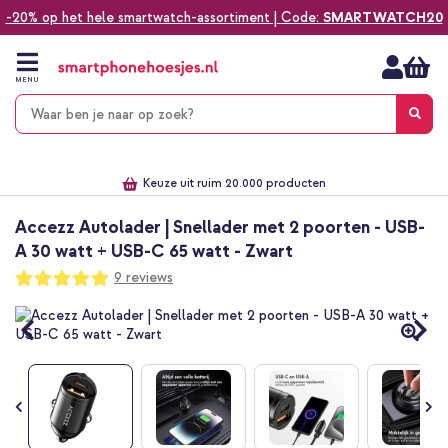
-20% op het hele smartwatch-assortiment | Code:
SMARTWATCH20
Ga
naar
de
MENU
inhoud
Alles voor jouw telefoon, tablet, smartwatch of laptop
Dezelfde dag verzonden *
Keuze uit ruim 20.000 producten
We've got you covered!
Accezz Autolader | Snellader met 2 poorten - USB-
A 30 watt + USB-C 65 watt - Zwart
Waardering:
9
reviews
98
100
% of
Ga
naar
het
einde
van
de
afbeeldingen-
gallerij