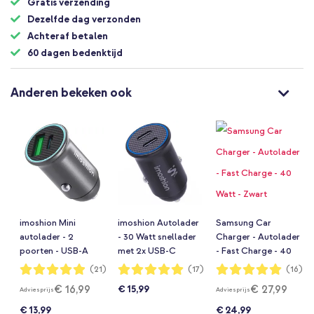
Gratis verzending
Dezelfde dag verzonden
Achteraf betalen
60 dagen bedenktijd
Anderen bekeken ook
imoshion Mini
imoshion Autolader
Samsung Car
autolader - 2
- 30 Watt snellader
Charger - Autolader
poorten - USB-A
met 2x USB-C
- Fast Charge - 40
Quick Charge -
Watt - Zwart
Waardering:
Waardering:
Waardering:
(21)
(17)
(16)
98%
100%
100%
USB-C Power
€ 16,99
€ 27,99
€ 15,99
Adviesprijs
Adviesprijs
Delivery - 60 Watt -
Zwart
€ 13,99
€ 24,99