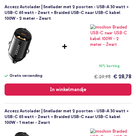
Nee
Accezz Autolader | Snellader met 2 poorten - USB-A 30 watt +
Nee
USB-C 65 watt - Zwart + Braided USB-C naar USB-C kabel
USB-C
100W - 2 meter - Zwart
USB-A
Ja
2
Universeel
Actioncam, E-reader, Laptop,
Smartphone, Tablet, Draadloze oortjes
10% korting
1 Pc
Gebruikershandleiding
Gratis verzending
€ 28,78
€ 29,98
Nee
Gratis
verzending
Kunststof
In winkelmandje
Zwart
22
Accezz Autolader | Snellader met 2 poorten - USB-A 30 watt +
USB-C 65 watt - Zwart + Braided USB-C naar USB-C kabel
100W - 1 meter - Zwart