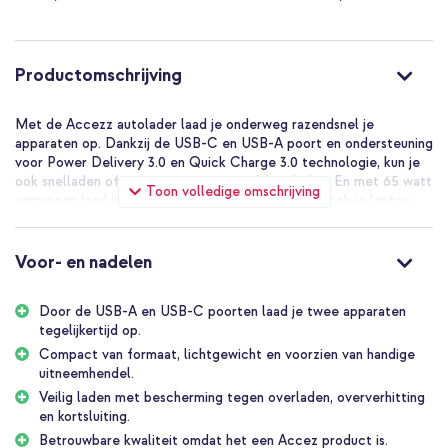
Productomschrijving
Met de Accezz autolader laad je onderweg razendsnel je
apparaten op. Dankzij de USB-C en USB-A poort en ondersteuning
voor Power Delivery 3.0 en Quick Charge 3.0 technologie, kun je
ook snelladen of twee apparaten tegelijk opladen. En met 65 watt
Toon volledige omschrijving
vermogen laad je naast een smartphone of tablet ook je laptop
op. Compact, krachtig en makkelijk in gebruik - perfect voor
iedere autorit.
Voor- en nadelen
Fast
Deze autolader ondersteunt Power Delivery 3.0 en Quick Charge
Door de USB-A en USB-C poorten laad je twee apparaten
3.0, waardoor je apparaten in no-time weer vol energie zitten. Met
tegelijkertijd op.
een vermogen tot 65W op USB-C en 30W op USB-A laadt hij
moeiteloos een laptop, tablet of smartphone op. Gebruik je beide
Compact van formaat, lichtgewicht en voorzien van handige
poorten? Dan wordt het vermogen verdeeld voor efficiënt
uitneemhendel.
opladen zonder oververhitting, beide poorten delen dan een
Veilig laden met bescherming tegen overladen, oververhitting
vermogen van 20 watt.
en kortsluiting.
Betrouwbare kwaliteit omdat het een Accez product is.
Easy