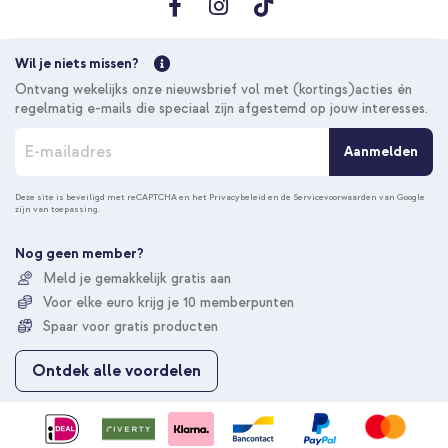
Wil je niets missen?
Ontvang wekelijks onze nieuwsbrief vol met (kortings)acties én
regelmatig e-mails die speciaal zijn afgestemd op jouw interesses.
A
Aanmelden
b
o
n
Deze site is beveiligd met reCAPTCHA en het
Privacybeleid
en de
Servicevoorwaarden
van Google
zijn van toepassing.
n
e
e
Nog geen member?
r
Meld je gemakkelijk gratis aan
u
Voor elke euro krijg je 10 memberpunten
o
p
Spaar voor gratis producten
o
n
Ontdek alle voordelen
z
e
n
i