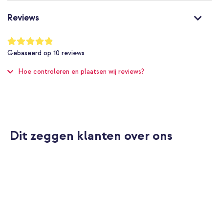
Power Delivery 3.0
745883790425
Reviews
Belkin
CCB001btBK
Waardering:
96
%
0 m
Gebaseerd op
10
reviews
of
Auto
100
Hoe controleren en plaatsen wij reviews?
Nee
Nee
Nee
USB-A
USB-A
Ja
Dit zeggen klanten over ons
2
Universeel
AirPods, E-reader, Smartphone,
Smartwatch, Tablet
1 Pc
Nee
Zwart