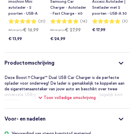
imoshion Mini
Samsung Car
Accezz Autolader |
autolader - 2
Charger - Autolader
Snellader met 2
poorten - USB-A
- Fast Charge - 40
poorten - USB-A 30
Quick Charge -
Watt - Zwart
watt + USB-C 65
Waardering:
Waardering:
Waardering:
(21)
(16)
(9)
98%
100%
98%
USB-C Power
watt - Zwart
€ 16,99
€ 27,99
€ 17,99
Adviesprijs
Adviesprijs
Delivery - 60 Watt -
Zwart
€ 13,99
€ 24,99
Productomschrijving
Deze Boost↑Charge™ Dual USB Car Charger is de perfecte
oplader voor onderweg! De lader is gemakkelijk te koppelen aan
de sigarettenaansteker van jouw auto en beschikt over twee
universele USB-poorten, zodat je twee toestellen tegelijk kunt
Toon volledige omschrijving
opladen.
Voor- en nadelen
Vervaardigd van stevig kunststof materiaal.