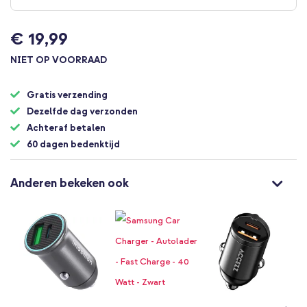
begin
van
€ 19,99
de
afbeeldingen-
NIET OP VOORRAAD
gallerij
Gratis verzending
Dezelfde dag verzonden
Achteraf betalen
60 dagen bedenktijd
Anderen bekeken ook