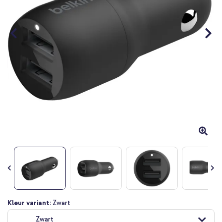
Ga
Kleur variant:
Zwart
naar
Zwart
het