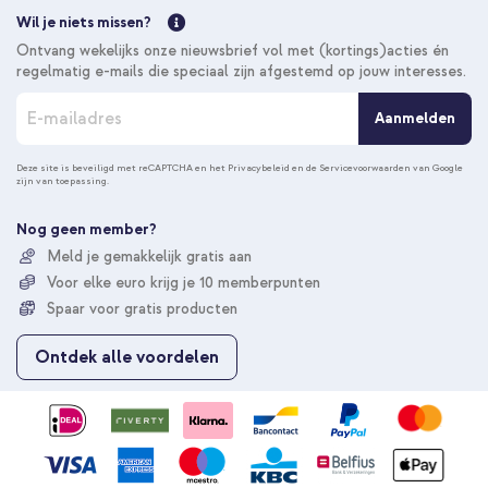
Wil je niets missen?
Ontvang wekelijks onze nieuwsbrief vol met (kortings)acties én
regelmatig e-mails die speciaal zijn afgestemd op jouw interesses.
A
Aanmelden
b
o
n
Deze site is beveiligd met reCAPTCHA en het
Privacybeleid
en de
Servicevoorwaarden
van Google
zijn van toepassing.
n
e
e
Nog geen member?
r
Meld je gemakkelijk gratis aan
u
Voor elke euro krijg je 10 memberpunten
o
p
Spaar voor gratis producten
o
n
Ontdek alle voordelen
z
e
n
i
e
u