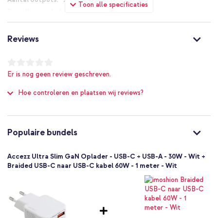
Toon alle specificaties
Nee
30 W
1.5 A
Reviews
Ja
1 Pc
Nee
Er is nog geen review geschreven.
8721322333462
Hoe controleren en plaatsen wij reviews?
Accezz
SH00091784
Wit
Kunststof
Populaire bundels
0.042
Nee
Accezz Ultra Slim GaN Oplader - USB-C + USB-A - 30W - Wit +
Universeel
Braided USB-C naar USB-C kabel 60W - 1 meter - Wit
Camera, Draadloze koptelefoon,
E-reader, Powerbank, Smartphone, Smartwatch, Tablet, Draadloze
oortjes
Opladers