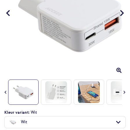
Ga
Kleur variant:
Wit
naar
Wit
het
begin