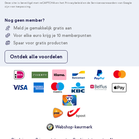
n
Deze site is beveiligd met reCAPTCHA en het
Privacybeleid
en de
Servicevoorwaarden
van Google
zijn van toepassing.
n
e
e
Nog geen member?
r
Meld je gemakkelijk gratis aan
u
Voor elke euro krijg je 10 memberpunten
o
p
Spaar voor gratis producten
o
n
Ontdek alle voordelen
z
e
n
i
e
u
w
s
b
r
i
e
Webshop-keurmerk
f