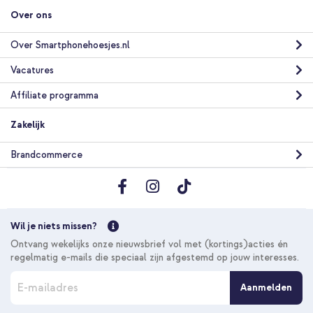
Over ons
Over Smartphonehoesjes.nl
Vacatures
Affiliate programma
Zakelijk
Brandcommerce
Wil je niets missen?
Ontvang wekelijks onze nieuwsbrief vol met (kortings)acties én
regelmatig e-mails die speciaal zijn afgestemd op jouw interesses.
A
Aanmelden
b
o