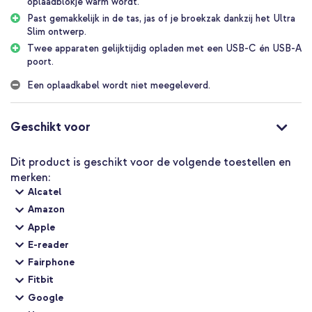
oplaadblokje warm wordt.
Een USB-A poort met snelladen tot 18W
Past gemakkelijk in de tas, jas of je broekzak dankzij het Ultra
Slim ontwerp.
Twee apparaten tegelijk opladen met een totale output van
Twee apparaten gelijktijdig opladen met een USB-C én USB-A
15W
poort.
Superklein formaat: 4 x 4 x 1,7 cm
Een oplaadkabel wordt niet meegeleverd.
Oplader met minimale warmteproductie waardoor het blokje
minder warm wordt
Geschikt voor
Inclusief 1 jaar garantie
Je apparaten snel opladen met een kleine, maar krachtige
Dit product is geschikt voor de volgende toestellen en
oplader? Ga dan voor de Accezz Ultra Slim Oplader met GaN-
merken:
technologie!
Alcatel
Amazon
Apple
E-reader
Fairphone
Fitbit
Google