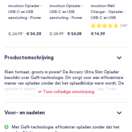
imoshion Oplader -
imoshion Oplader -
imoshion Wall
USB-C en USB
USB-C en USB
Charger - Oplader -
aansluiting - Power
aansluiting - Power
USB-C en USB
Delivery - 20 Watt +
Delivery - 20 Watt +
aansluiting - Power
Waardering:
(107)
96%
USB-C naar USB-C
USB-C naar USB-C
Delivery - 20 Watt -
Normale
€ 26,98
€ 24,28
Normale
€ 28,98
€ 26,08
€ 14,99
kabel - 1 meter - Wit
kabel - 2 meter - Wit
Wit
prijs
prijs
Productomschrijving
Klein formaat, groots in power! De Accezz Ultra Slim Oplader
beschikt over GaN-technologie. Dit zorgt voor een efficiëntere
manier van opladen zonder dat het oplaadblokje warm wordt. De
oplader is superklein en daarom ideaal voor onderweg. Twee
Toon volledige omschrijving
apparaten tegelijk opladen is geen probleem; deze oplader heeft
een USB-C én USB-A poort. Met de USB-C poort laad je je
apparaten razendsnel op met maar liefst 30W.
Voor- en nadelen
De Accezz Ultra Slim GaN Oplader in het kort:
Beschikt over GaN-technologie; efficiënt en krachtig!
Met GaN-technologie; efficiënter opladen zonder dat het
Een USB-C poort met snelladen tot 30W