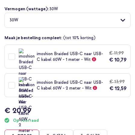
van
Vermogen (wattage):
30W
de
afbeeldingen-
30W
gallerij
Maak je bestelling compleet:
(tot 10% korting)
€ 11,99
imoshion Braided USB-C naar USB-
€ 10,79
C kabel 60W - 1 meter - Wit
€ 13,99
imoshion Braided USB-C naar USB-
€ 12,59
C kabel 60W - 2 meter - Wit
€ 20,99
Op voorraad