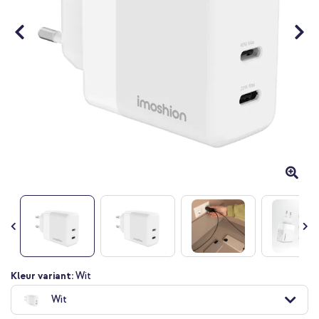
Ga
Kleur variant:
Wit
naar
Wit
het
begin