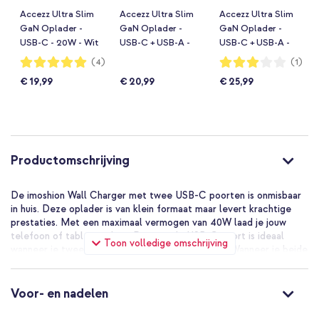
Accezz Ultra Slim
Accezz Ultra Slim
Accezz Ultra Slim
GaN Oplader -
GaN Oplader -
GaN Oplader -
USB-C - 20W - Wit
USB-C + USB-A -
USB-C + USB-A -
30W - Wit
45W - Wit
Waardering:
Waardering:
(4)
(1)
100%
60%
€ 19,99
€ 20,99
€ 25,99
Productomschrijving
De imoshion Wall Charger met twee USB-C poorten is onmisbaar
in huis. Deze oplader is van klein formaat maar levert krachtige
prestaties. Met een maximaal vermogen van 40W laad je jouw
telefoon of tablet snel op. De tweede USB-C poort is ideaal
Toon volledige omschrijving
wanneer je twee apparaten tegelijk wilt opladen. Wanneer je beide
poorten gebruikt, leveren ze allebei 20W.
De imoshion Wall Charger - Oplader - 2x USB-C in het kort:
Voor- en nadelen
Twee apparaten tegelijk opladen met de dubbele USB-C poort