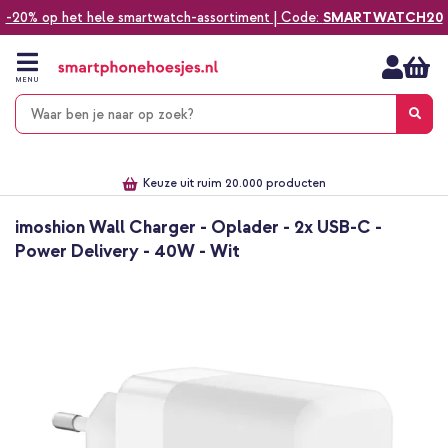
-20% op het hele smartwatch-assortiment | Code:
SMARTWATCH20
Ga
naar
de
MENU
inhoud
Alles voor jouw telefoon, tablet, smartwatch of laptop
Dezelfde dag verzonden *
Keuze uit ruim 20.000 producten
We've got you covered!
imoshion Wall Charger - Oplader - 2x USB-C -
Power Delivery - 40W - Wit
Ga
naar
het
einde
van
de
afbeeldingen-
gallerij