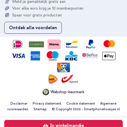
Meld je gemakkelijk gratis aan
u
Voor elke euro krijg je 10 memberpunten
o
p
Spaar voor gratis producten
o
n
Ontdek alle voordelen
z
e
n
i
e
u
w
s
b
r
i
e
Webshop-keurmerk
f
Disclaimer
Privacy statement
Cookie statement
Algemene
voorwaarden
Sitemap
© Copyright 2026 - Smartphonehoesjes.nl
In winkelmandje