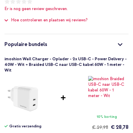
1 Pc
Er is nog geen review geschreven.
Nee
Hoe controleren en plaatsen wij reviews?
8721322346165
imoshion
SH00093329
Wit
Populaire bundels
Kunststof
0.08
imoshion Wall Charger - Oplader - 2x USB-C - Power Delivery -
Nee
40W - Wit + Braided USB-C naar USB-C kabel 60W - 1 meter -
Wit
Universeel
Draadloze koptelefoon, E-reader,
Powerbank, Smartphone, Tablet, Draadloze oortjes
Opladers
10% korting
Gratis verzending
€ 28,78
€ 29,98
Gratis