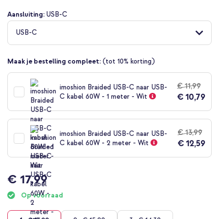
van
Aansluiting:
USB-C
de
afbeeldingen-
USB-C
gallerij
Maak je bestelling compleet:
(tot 10% korting)
€ 11,99
imoshion Braided USB-C naar USB-
€ 10,79
C kabel 60W - 1 meter - Wit
€ 13,99
imoshion Braided USB-C naar USB-
€ 12,59
C kabel 60W - 2 meter - Wit
€ 17,99
Op voorraad