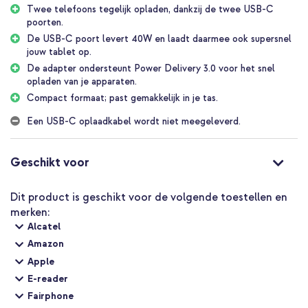
De USB-C poorten leveren een maximaal vermogen van 40W
Twee telefoons tegelijk opladen, dankzij de twee USB-C
poorten.
Gebruik je de twee poorten tegelijk? Dan leveren beide
poorten maximaal 20W
De USB-C poort levert 40W en laadt daarmee ook supersnel
jouw tablet op.
Ondersteunt Power Delivery 3.0 voor extra snel laden
De adapter ondersteunt Power Delivery 3.0 voor het snel
Klein formaat van 7 x 4,5 x 2,8 cm
opladen van je apparaten.
Compact formaat; past gemakkelijk in je tas.
Inclusief 1 jaar garantie
Een USB-C oplaadkabel wordt niet meegeleverd.
Altijd een efficiënte oplader in huis hebben? Ga dan voor de
imoshion Wall Charger met twee USB-C poorten en laad supersnel
je apparaten op!
Geschikt voor
Dit product is geschikt voor de volgende toestellen en
merken:
Alcatel
Amazon
Apple
E-reader
Fairphone