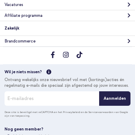
Vacatures
Affiliate programma
Zakelijk
Brandcommerce
Wil je niets missen?
Ontvang wekelijks onze nieuwsbrief vol met (kortings)acties én
regelmatig e-mails die speciaal zijn afgestemd op jouw interesses.
A
Aanmelden
b
o
n
Deze site is beveiligd met reCAPTCHA en het
Privacybeleid
en de
Servicevoorwaarden
van Google
zijn van toepassing.
n
e
e
Nog geen member?
r