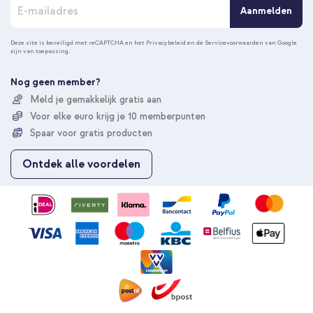
A
Aanmelden
b
o
n
Deze site is beveiligd met reCAPTCHA en het
Privacybeleid
en de
Servicevoorwaarden
van Google
zijn van toepassing.
n
e
e
Nog geen member?
r
Meld je gemakkelijk gratis aan
u
Voor elke euro krijg je 10 memberpunten
o
p
Spaar voor gratis producten
o
n
Ontdek alle voordelen
z
e
n
i
e
u
w
s
b
r
i