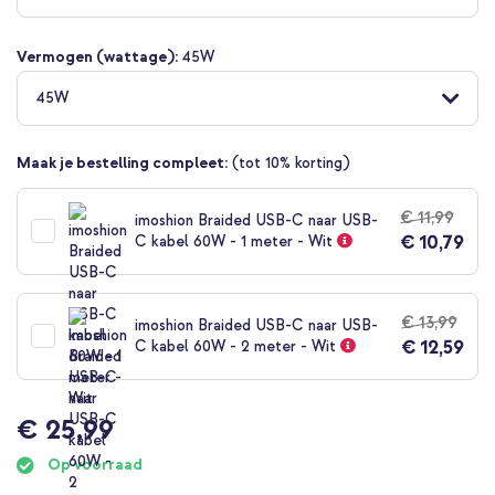
begin
van
Vermogen (wattage):
45W
de
afbeeldingen-
45W
gallerij
Maak je bestelling compleet:
(tot 10% korting)
€ 11,99
imoshion Braided USB-C naar USB-
€ 10,79
C kabel 60W - 1 meter - Wit
€ 13,99
imoshion Braided USB-C naar USB-
€ 12,59
C kabel 60W - 2 meter - Wit
€ 25,99
Op voorraad