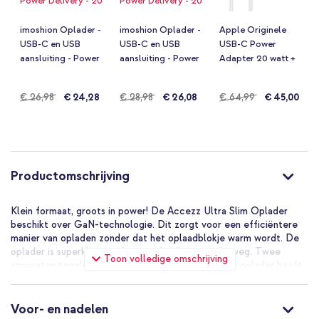
imoshion Oplader -
imoshion Oplader -
Apple Originele
USB-C en USB
USB-C en USB
USB-C Power
aansluiting - Power
aansluiting - Power
Adapter 20 watt +
Delivery - 20 Watt +
Delivery - 20 Watt +
Originele USB-C
USB-C naar USB-C
USB-C naar USB-C
naar USB-C
Normale
€ 26,98
€ 24,28
Normale
€ 28,98
€ 26,08
Normale
€ 64,99
€ 45,00
kabel - 1 meter - Wit
kabel - 2 meter - Wit
oplaadkabel - 2
meter - Wit
prijs
prijs
prijs
Productomschrijving
Klein formaat, groots in power! De Accezz Ultra Slim Oplader
beschikt over GaN-technologie. Dit zorgt voor een efficiëntere
manier van opladen zonder dat het oplaadblokje warm wordt. De
oplader is superklein en daarom ideaal voor onderweg. Twee
Toon volledige omschrijving
apparaten tegelijk opladen is geen probleem; deze oplader heeft
een USB-C én USB-A poort. Met de USB-C poort laad je je
apparaten razendsnel op met maar liefst 45W.
Voor- en nadelen
De Accezz Ultra Slim GaN Oplader in het kort: