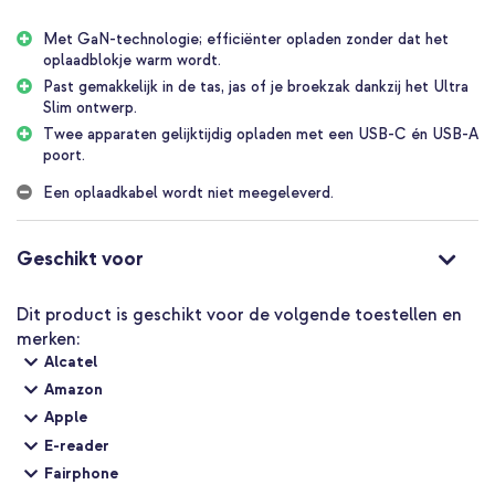
Beschikt over GaN-technologie; efficiënt en krachtig!
Met GaN-technologie; efficiënter opladen zonder dat het
Een USB-C poort met snelladen tot 45W
oplaadblokje warm wordt.
Een USB-A poort met snelladen tot 18W
Past gemakkelijk in de tas, jas of je broekzak dankzij het Ultra
Slim ontwerp.
Twee apparaten tegelijk opladen met een totale output van
Twee apparaten gelijktijdig opladen met een USB-C én USB-A
42W
poort.
Superklein formaat: 4,9 x 4,3 x 1,8 cm
Een oplaadkabel wordt niet meegeleverd.
Oplader met minimale warmteproductie waardoor het blokje
minder warm wordt
Geschikt voor
Inclusief 1 jaar garantie
Je apparaten snel opladen met een kleine, maar krachtige
Dit product is geschikt voor de volgende toestellen en
oplader? Ga dan voor de Accezz Ultra Slim Oplader met GaN-
merken:
technologie!
Alcatel
Amazon
Apple
E-reader
Fairphone