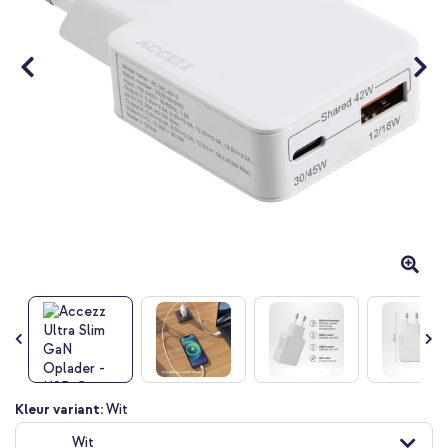
Ga
Kleur variant:
Wit
naar
Wit
het