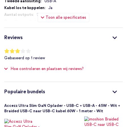
USB-A
Ja
2
Toon alle specificaties
Nee
45 W
2.25 A
Reviews
Ja
1 Pc
Waardering:
60
%
Nee
Gebaseerd op
1
review
of
8721322333486
100
Hoe controleren en plaatsen wij reviews?
Accezz
SH00091786
Wit
Kunststof
Populaire bundels
0.059
Nee
Accezz Ultra Slim GaN Oplader - USB-C + USB-A - 45W - Wit +
Universeel
Braided USB-C naar USB-C kabel 60W - 1 meter - Wit
Camera, Draadloze koptelefoon,
E-reader, Powerbank, Smartphone, Smartwatch, Tablet, Draadloze