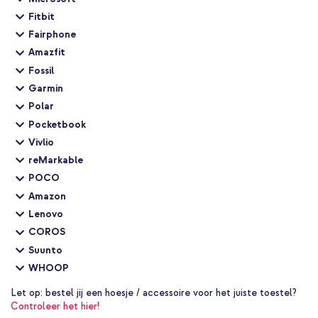
Fitbit
Fairphone
Amazfit
Fossil
Garmin
Polar
Pocketbook
Vivlio
reMarkable
POCO
Amazon
Lenovo
COROS
Suunto
WHOOP
Let op:
bestel jij een hoesje / accessoire voor het juiste toestel?
Controleer het hier!