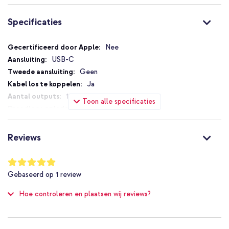
Specificaties
Specificaties
Nee
USB-C
Geen
Ja
1
Toon alle specificaties
Nee
45 W
Ja
Reviews
Fast Charge
1 Pc
Waardering:
100
%
Geen
Gebaseerd op
1
review
of
Nee
100
Hoe controleren en plaatsen wij reviews?
745883908240
Belkin
WCA013KQWH