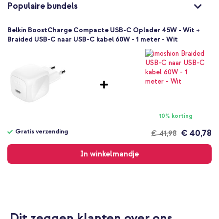
Wit
Populaire bundels
Gerecycled kunststof
Nee
Belkin BoostCharge Compacte USB-C Oplader 45W - Wit +
Universeel
Braided USB-C naar USB-C kabel 60W - 1 meter - Wit
Actioncam, Draadloze
koptelefoon, E-reader, Smartphone, Smartwatch, Tablet,
Draadloze oortjes
Opladers
10% korting
Gratis verzending
€ 40,78
€ 41,98
Gratis
verzending
In winkelmandje
Dit zeggen klanten over ons