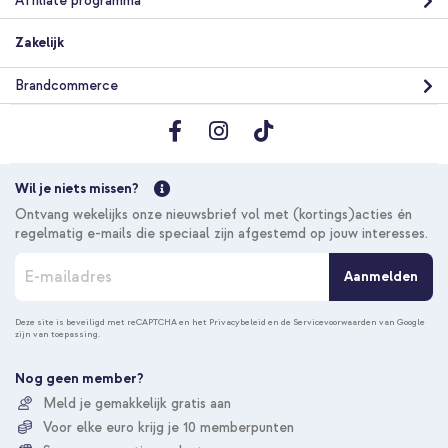
Affiliate programma
Zakelijk
Brandcommerce
Wil je niets missen?
Ontvang wekelijks onze nieuwsbrief vol met (kortings)acties én
regelmatig e-mails die speciaal zijn afgestemd op jouw interesses.
A
Aanmelden
b
o
n
Deze site is beveiligd met reCAPTCHA en het
Privacybeleid
en de
Servicevoorwaarden
van Google
zijn van toepassing.
n
e
e
Nog geen member?
r
Meld je gemakkelijk gratis aan
u
Voor elke euro krijg je 10 memberpunten
o