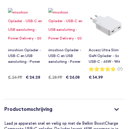
imoshion Oplader -
imoshion Oplader -
Accezz Ultra Slim
USB-C en USB
USB-C en USB
GaN Oplader - 2x
aansluiting - Power
aansluiting - Power
USB-C - 65W - Wit
Delivery - 20 Watt +
Delivery - 20 Watt +
Waardering:
(7)
97%
USB-C naar USB-C
USB-C naar USB-C
Normale
€ 26,98
€ 24,28
Normale
€ 28,98
€ 26,08
€ 34,99
kabel - 1 meter - Wit
kabel - 2 meter - Wit
prijs
prijs
Productomschrijving
Laad je apparaten snel en veilig op met de Belkin BoostCharge
Compacte USB-C oplader. De lader levert 45W, waarmee je je