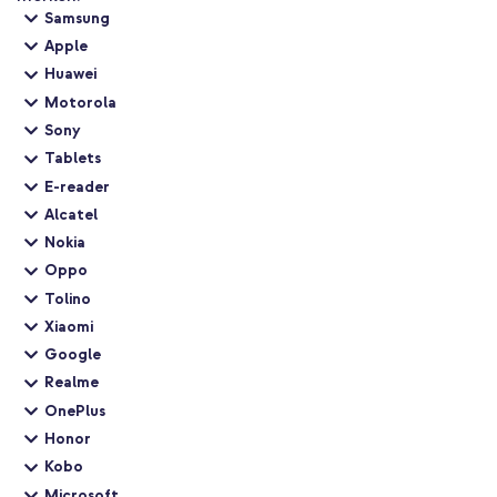
Samsung
Wil je snel weer door met je dag zonder lege batterij? Kies voor
deze compacte en krachtige Belkin oplader en ervaar het gemak
Apple
van betrouwbaar snelladen.
Huawei
Motorola
Sony
Tablets
E-reader
Alcatel
Nokia
Oppo
Tolino
Xiaomi
Google
Realme
OnePlus
Honor
Kobo
Microsoft