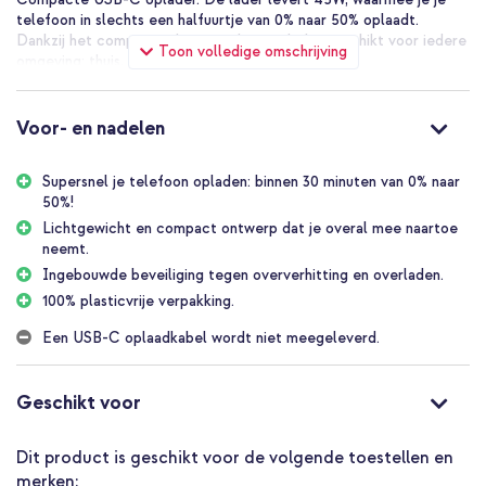
telefoon in slechts een halfuurtje van 0% naar 50% oplaadt.
Dankzij het compacte design is deze oplader geschikt voor iedere
Toon volledige omschrijving
omgeving: thuis, onderweg of op kantoor.
Waarom kiezen voor de Belkin BoostCharge Compacte USB-C
oplader?
Voor- en nadelen
Ondersteunt snelladen tot 45W voor smartphones, tablets en
andere USB-C apparaten
Supersnel je telefoon opladen: binnen 30 minuten van 0% naar
Laadt je telefoon op van 0% tot 50% in slechts 30 minuten
50%!
Compact en lichtgewicht ontwerp, ideaal voor onderweg
Lichtgewicht en compact ontwerp dat je overal mee naartoe
neemt.
Geschikt voor moderne snellaadtechnologieën voor efficiënt
Ingebouwde beveiliging tegen oververhitting en overladen.
opladen
100% plasticvrije verpakking.
Veilig laden dankzij ingebouwde bescherming tegen
oververhitting en overladen
Een USB-C oplaadkabel wordt niet meegeleverd.
Universeel te gebruiken met diverse USB-C apparaten
Strak en minimalistisch design dat past in elke omgeving
Geschikt voor
Een 100% plasticvrije verpakking
Dit product is geschikt voor de volgende toestellen en
Inclusief 1 jaar garantie
merken: