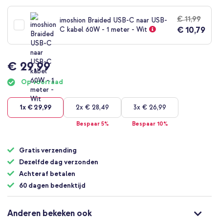
naar
het
€ 11,99
imoshion Braided USB-C naar USB-
begin
€ 10,79
C kabel 60W - 1 meter - Wit
van
de
afbeeldingen-
gallerij
€ 29,99
Op voorraad
1x
€ 29,99
2x
€ 28,49
3x
€ 26,99
Bespaar 5%
Bespaar 10%
Gratis verzending
Dezelfde dag verzonden
Achteraf betalen
60 dagen bedenktijd
Anderen bekeken ook