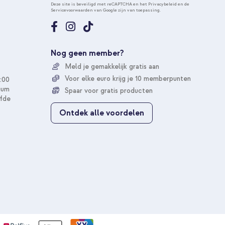
n
Deze site is beveiligd met reCAPTCHA en het
Privacybeleid
en de
Servicevoorwaarden
van Google zijn van toepassing.
n
e
e
r
u
Nog geen member?
o
Meld je gemakkelijk gratis aan
p
o
Voor elke euro krijg je 10 memberpunten
:00
n
ium
Spaar voor gratis producten
z
fde
e
Ontdek alle voordelen
n
i
e
u
w
s
b
r
i
e
f