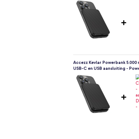
t slimme functionaliteiten.
, draadloos opladen!
Accezz Kevlar Powerbank 5.000 
USB-C en USB aansluiting - Powe