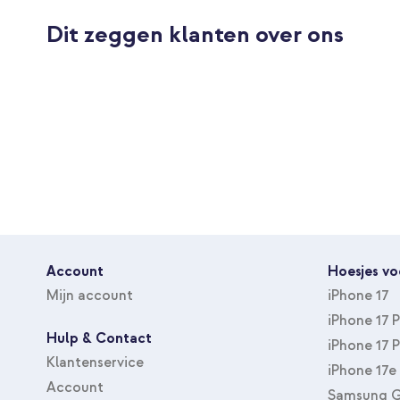
Tweede aansluiting
Geen
Dit zeggen klanten over ons
Kabel los te koppelen
Ja
Aantal outputs
2
EAN nummer
8721064079901
Merk
Accezz
Artikelnummer
POD07990101
leverancier
Kleur
Zwart
Materiaal
Aluminium
Gewicht
135
Account
Hoesjes vo
Geschikt voor type
Actioncam, Draadloze koptelefoo
Mijn account
iPhone 17
apparaat
Smartwatch, Draadloze oortjes
iPhone 17 
Type accessoire
Powerbanks
Hulp & Contact
iPhone 17 
Klantenservice
iPhone 17e
Account
Samsung G