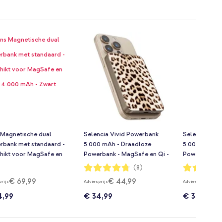
 Magnetische dual
Selencia Vivid Powerbank
Selencia Viv
rbank met standaard -
5.000 mAh - Draadloze
5.000 mAh - 
hikt voor MagSafe en
Powerbank - MagSafe en Qi -
Powerbank - 
- 4.000 mAh - Zwart
Desert Gold / Wild Leo
Desert Gold 
Waardering:
Waardering:
(8)
95%
95%
€ 69,99
€ 44,99
€ 4
prijs
Adviesprijs
Adviesprijs
4,99
€ 34,99
€ 34,99