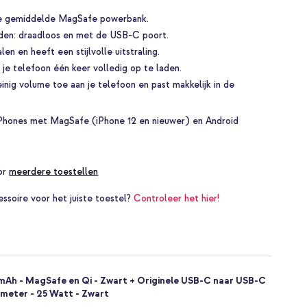
 de gemiddelde MagSafe powerbank.
den: draadloos en met de USB-C poort.
n en heeft een stijlvolle uitstraling.
je telefoon één keer volledig op te laden.
inig volume toe aan je telefoon en past makkelijk in de
 iPhones met MagSafe (iPhone 12 en nieuwer) en Android
oor
meerdere toestellen
essoire voor het juiste toestel?
Controleer het hier!
mAh - MagSafe en Qi - Zwart + Originele USB-C naar USB-C
8 meter - 25 Watt - Zwart