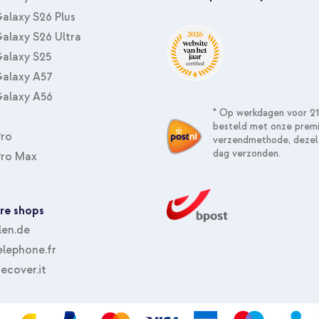
alaxy S26 Plus
alaxy S26 Ultra
alaxy S25
alaxy A57
alaxy A56
* Op werkdagen voor 21
besteld met onze prem
Pro
verzendmethode, dezel
dag verzonden.
Pro Max
re shops
len.de
lephone.fr
ecover.it