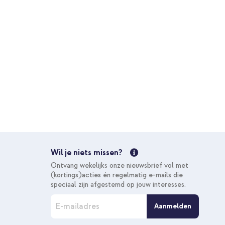
Wil je niets missen?
Ontvang wekelijks onze nieuwsbrief vol met
(kortings)acties én regelmatig e-mails die
speciaal zijn afgestemd op jouw interesses.
A
Aanmelden
b
o