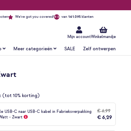
ucten
We've got you covered!
van
141.095
klanten
9.3
Ga
naar
de
inhoud
Mijn account
Winkelmandje
o
Meer categorieën
SALE
Zelf ontwerpen
Zwart
:
(tot 10% korting)
€ 6,99
le USB-C naar USB-C kabel in Fabrieksverpakking
€ 6,29
 Watt - Zwart