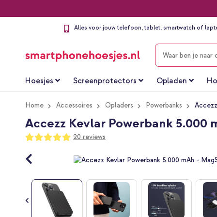
Alles voor jouw telefoon, tablet, smartwatch of lap
ZOEKEN
Hoesjes
Screenprotectors
Opladen
Ho
Home
Accessoires
Opladers
Powerbanks
Accezz
Accezz Kevlar Powerbank 5.000 m
Waardering:
20
reviews
99
100
% of
Ga
naar
het
einde
van
de
afbeeldingen-