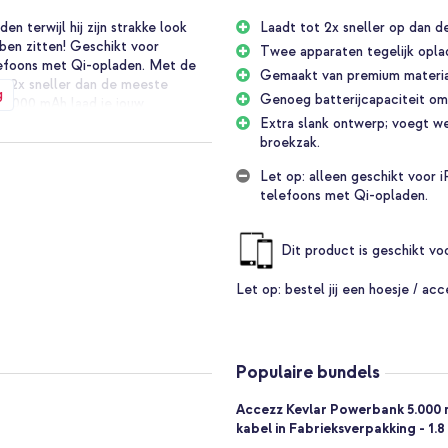
en terwijl hij zijn strakke look
Laadt tot 2x sneller op dan
bben zitten! Geschikt voor
Twee apparaten tegelijk opla
lefoons met Qi-opladen. Met de
Gemaakt van premium materiale
t 2x sneller dan de meeste
g
Genoeg batterijcapaciteit om 
 5.000 mAh laad je jouw
on Fiber-look zorgt voor een
Extra slank ontwerp; voegt we
broekzak.
Let op: alleen geschikt voor
telefoons met Qi-opladen.
id telefoons met Qi-opladen
s opladen
Dit product is geschikt v
den)
Let op:
bestel jij een hoesje / acc
olledig opladen
Populaire bundels
on Fiber
meegeleverd
Accezz Kevlar Powerbank 5.000 
kabel in Fabrieksverpakking - 1.