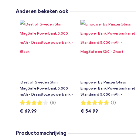
Anderen bekeken ook
iDeal of Sweden Slim
Empower by PanzerGlass
MagSafe Powerbank 5.000
Empower Bank Powerbank met
mAh - Draadloze powerbank -
Standaard 5.000 mAh -
Black
MagSafe en Qi2 - Zwart
Waardering:
Waardering:
(2)
(1)
80%
100%
€ 69,99
€ 54,99
Productomschrijving