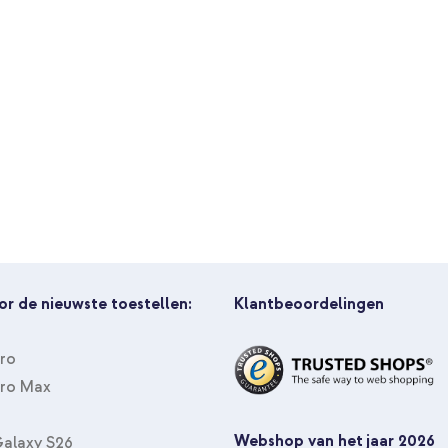
or de nieuwste toestellen:
Klantbeoordelingen
n, E-reader, Smartphone,
Pro
Pro Max
Webshop van het jaar 2026
alaxy S26