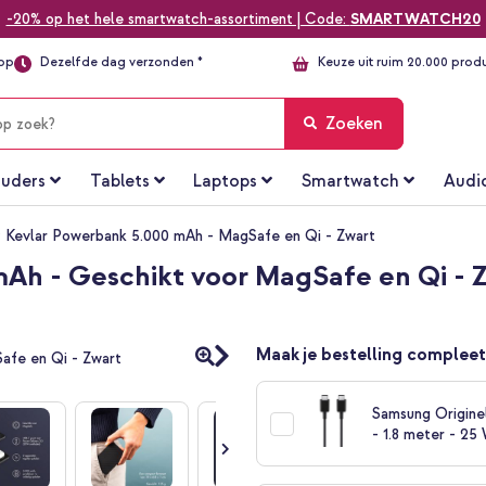
-20% op het hele smartwatch-assortiment | Code:
SMARTWATCH20
top
Dezelfde dag verzonden *
Keuze uit ruim 20.000 prod
Zoeken
uders
Tablets
Laptops
Smartwatch
Audi
 Kevlar Powerbank 5.000 mAh - MagSafe en Qi - Zwart
Ah - Geschikt voor MagSafe en Qi - 
Maak je bestelling compleet
Samsung Origine
- 1.8 meter - 25