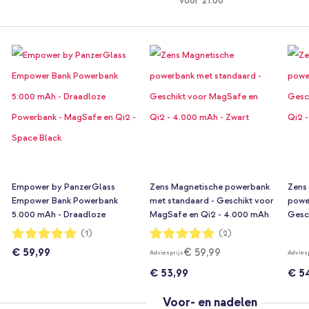
voor 21:00
Empower by PanzerGlass
Zens Magnetische powerbank
Zens
Empower Bank Powerbank
met standaard - Geschikt voor
powe
5.000 mAh - Draadloze
MagSafe en Qi2 - 4.000 mAh
Gesc
Powerbank - MagSafe en Qi2 -
- Zwart
Qi2 
Waardering:
Waardering:
(1)
(2)
100%
100%
Space Black
€ 59,99
€ 59,99
Adviesprijs
Advies
€ 53,99
€ 5
Voor- en nadelen