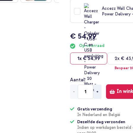
Accezz Wall Cha
Power Delivery 
€ 54,99
Op voorraad
1x
€ 54,99
2x
€ 43,
Bespaar 
Aantal
In win
-
+
Gratis verzending
In Nederland en België
Dezelfde dag verzonden
Indien op werkdagen besteld 