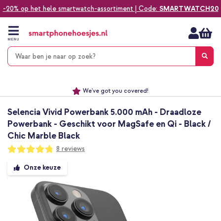
-20% op het hele smartwatch-assortiment | Code:
SMARTWATCH20
Ga
naar
de
MENU
inhoud
Alles voor jouw telefoon, tablet, smartwatch of laptop
Dezelfde dag verzonden *
Keuze uit ruim 20.000 producten
We've got you covered!
Selencia Vivid Powerbank 5.000 mAh - Draadloze
Powerbank - Geschikt voor MagSafe en Qi - Black /
Chic Marble Black
Waardering:
8
reviews
95
100
% of
Ga
Onze keuze
naar
het
einde
van
de
afbeeldingen-