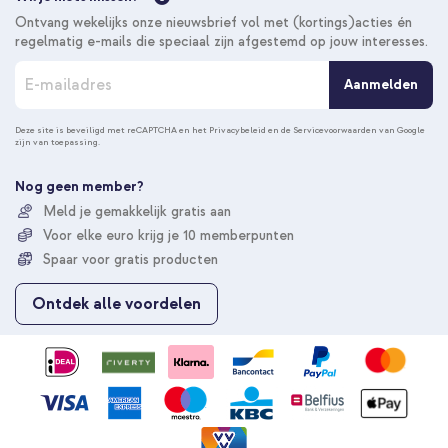
Ontvang wekelijks onze nieuwsbrief vol met (kortings)acties én
regelmatig e-mails die speciaal zijn afgestemd op jouw interesses.
A
Aanmelden
b
o
n
Deze site is beveiligd met reCAPTCHA en het
Privacybeleid
en de
Servicevoorwaarden
van Google
zijn van toepassing.
n
e
e
Nog geen member?
r
Meld je gemakkelijk gratis aan
u
Voor elke euro krijg je 10 memberpunten
o
p
Spaar voor gratis producten
o
n
Ontdek alle voordelen
z
e
n
i
e
u
w