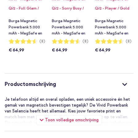
Burga Magnetic
Burga Magnetic
Burga Magnetic
Powerbank 5.000
Powerbank 5.000
Powerbank 5.000
mAh - MagSafe en
mAh - MagSafe en
mAh - MagSafe en
Qi2 - Full Glam /
Qi2 - Sorry Busy /
Qi2 - Player / Gold
Waardering:
Waardering:
Waardering:
(8)
(8)
(8)
90%
90%
90%
Gold
Gold
€ 64,99
€ 64,99
€ 64,99
Productomschrijving
Je telefoon altijd en overal opladen, een uniek accessoire én het
gemak van magnetisch bevestigen tegelijk? De Vivid Powerbank
van Selencia heeft het allemaal. Kies jouw favoriete print en
match hem met jouw Vivid telefoonhoesje om echt op te vallen.
Toon volledige omschrijving
De powerbank is geschikt voor MagSafe en draadloos opladen via
Qi. De powerbank komt met een USB-C kabel waarmee je de
powerbank oplaadt of je toestel koppelt aan de powerbank. Dit