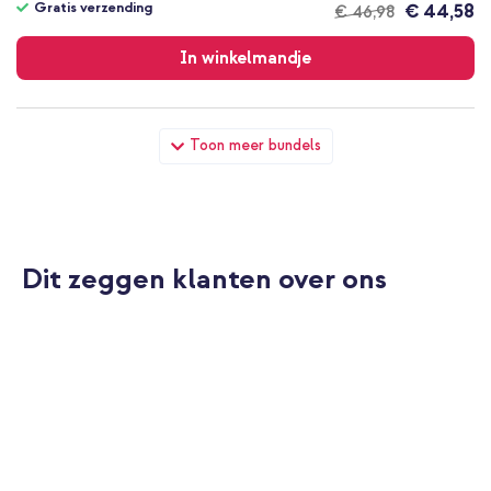
Gratis verzending
€ 44,58
€ 46,98
Gratis
verzending
In winkelmandje
Selencia Vivid Powerbank 5.000 mAh - Draadloze Powerbank -
Toon meer bundels
MagSafe en Qi - Black / Chic Marble Black + MagSafe zuignap
telefoonhouder - Zwart
Dit zeggen klanten over ons
20% korting
Gratis verzending
€ 46,98
€ 49,98
Gratis
verzending
In winkelmandje