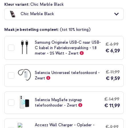
Ga
Kleur variant:
Chic Marble Black
naar
Chic Marble Black
het
begin
van
Maak je bestelling compleet:
(tot 10% korting)
de
afbeeldingen-
gallerij
Samsung Originele USB-C naar USB-
€ 6,99
C kabel in Fabrieksverpakking - 1.8
€ 6,29
meter - 25 Watt - Zwart
€ 11,99
Selencia Universeel telefoonkoord -
€ 9,59
Zwart
€ 14,99
Selencia MagSafe zuignap
€ 11,99
telefoonhouder - Zwart
Accezz Wall Charger - Oplader -
€ 9,99