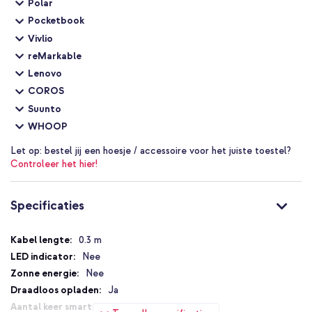
Polar
De Selencia Vivid Powerbank gaat overal met je mee; altijd een
Pocketbook
opgeladen telefoon in stijl!
Vivlio
reMarkable
Lenovo
COROS
Suunto
WHOOP
Let op:
bestel jij een hoesje / accessoire voor het juiste toestel?
Controleer het hier!
Specificaties
Specificaties
0.3 m
Nee
Nee
Ja
1