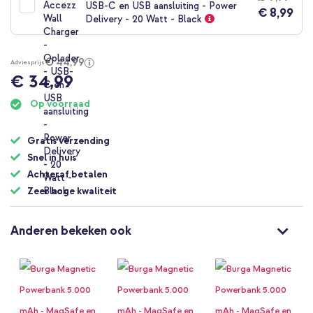
USB-C en USB aansluiting - Power
€ 8,99
Delivery - 20 Watt - Black
€ 44,99
Adviesprijs
€ 34,99
Op voorraad
Gratis verzending
Snel in huis
Achteraf betalen
Zeer hoge kwaliteit
Anderen bekeken ook