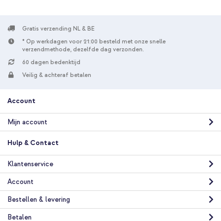
Selencia Vivid Powerbank 5.000 mAh - Draadloze Powerbank -
MagSafe en Qi - Black / Chic Marble Black + Wall Charger -
Oplader - USB-C en USB aansluiting - Power Delivery - 20 Watt
Gratis verzending NL & BE
- Black
* Op werkdagen voor 21:00 besteld met onze snelle
verzendmethode, dezelfde dag verzonden.
60 dagen bedenktijd
Veilig & achteraf betalen
Account
10% korting
Mijn account
Gratis verzending
€ 43,98
€ 44,98
Gratis
Hulp & Contact
verzending
In winkelmandje
Klantenservice
Account
Bestellen & levering
Betalen