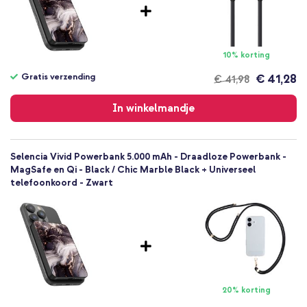
POD008116401
Meerkleurig
Aluminium
135
10% korting
Actioncam, Draadloze
Gratis verzending
€ 41,28
€ 41,98
koptelefoon, E-reader, Smartphone, Smartwatch, Draadloze
Gratis
oortjes
verzending
In winkelmandje
Powerbanks
Selencia Vivid Powerbank 5.000 mAh - Draadloze Powerbank -
MagSafe en Qi - Black / Chic Marble Black + Universeel
telefoonkoord - Zwart
20% korting