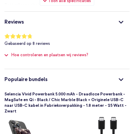
Toon alle specificaties
5000 mAh
15 W
Ja
Reviews
Ja
Power Delivery 3.0
Waardering:
95
%
MagSafe Compatible
Gebaseerd op
8
reviews
of
1 Pc
100
Hoe controleren en plaatsen wij reviews?
Oplaadkabel
Ja
Nee
Nee
Populaire bundels
USB-C naar USB-C
USB-C
Selencia Vivid Powerbank 5.000 mAh - Draadloze Powerbank -
Geen
MagSafe en Qi - Black / Chic Marble Black + Originele USB-C
naar USB-C kabel in Fabrieksverpakking - 1.8 meter - 25 Watt -
Ja
Zwart
2
8721064081164
Selencia