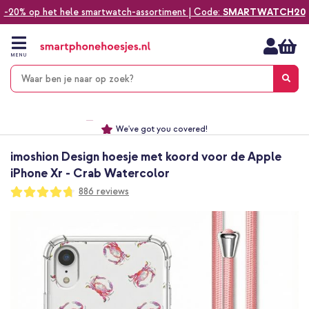
-20% op het hele smartwatch-assortiment | Code:
SMARTWATCH20
Ga
naar
de
MENU
inhoud
Alles voor jouw telefoon, tablet, smartwatch of laptop
Dezelfde dag verzonden *
Keuze uit ruim 20.000 producten
We've got you covered!
imoshion Design hoesje met koord voor de Apple
iPhone Xr - Crab Watercolor
Waardering:
886
reviews
94
100
% of
Ga
naar
het
einde
van
de
afbeeldingen-
gallerij