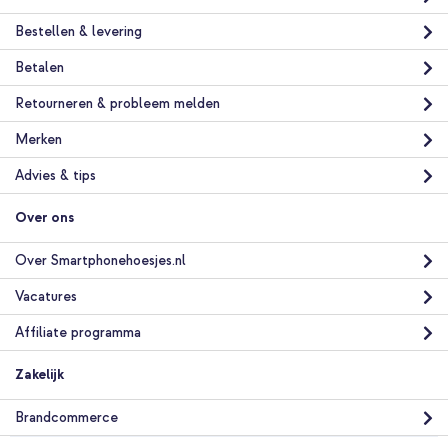
Watercolor + PopGrip - Afneembaar - Black
Bestellen & levering
Betalen
Retourneren & probleem melden
Merken
20% korting
Advies & tips
Gratis verzending
€ 24,98
€ 27,98
Gratis
Over ons
verzending
In winkelmandje
Over Smartphonehoesjes.nl
Vacatures
Affiliate programma
Zakelijk
Brandcommerce