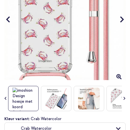
Ga
Kleur variant:
Crab Watercolor
naar
Crab Watercolor
het