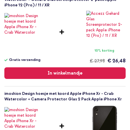
binnenzijde van het hoesje een transparant folie geplakt. Verwijder
iPhone 12 (Pro) / 11 / XR
Kunststof
deze voordat je het hoesje in gebruik neemt.
Dieren
Textiel
58
Apple
A1984, A2105, A2106, A2107, A2108
Smartphone
10% korting
Geen
Gratis verzending
€ 26,48
€ 27,98
Nee
Gratis
Backcover, Koordhoesje, Softcase
verzending
In winkelmandje
Hoesje
Achterkant & Zijkant
imoshion Design hoesje met koord Apple iPhone Xr - Crab
Watercolor + Camera Protector Glas 2 Pack Apple iPhone Xr