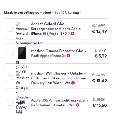
begin
van
Maak je bestelling compleet:
(tot 10% korting)
de
afbeeldingen-
gallerij
Accezz Gehard Glas
€ 14,99
Screenprotector 2-pack Apple
€ 13,49
iPhone 12 (Pro) / 11 / XR
€ 5,99
imoshion Camera Protector Glas 2
€ 5,39
Pack Apple iPhone Xr
imoshion Wall Charger - Oplader -
€ 14,99
USB-C en USB aansluiting - Power
€ 13,49
Delivery - 20 Watt - Wit
€ 15,00
Apple USB-C naar Lightning kabel -
€ 13,50
Refurbished - 1 meter - Wit