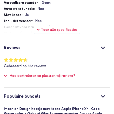
Stijlvol design
Specificaties
Geen
Wanneer je staat te dansen op een festival, geniet van een dagje
Nee
strand of het hoesje draagt terwijl je bezig bent in huis: draag je
Ja
telefoon als een accessoire dat gezien mag worden. De design
Nee
koord hoes is bedrukt met een stijlvolle print die exclusief is
ontworpen door onze designers. Kies het design wat bij je past en
Nee
Toon alle specificaties
stijl je outfit ermee af.
Geen sluiting
Nee
Waarom de imoshion Design hoes met koord?
Nee
Reviews
Altijd je handen vrij dankzij het in lengte verstelbare koord
Nee
Standaard bescherming door de verstevigde hoeken voor
Niet van toepassing
Waardering:
dagelijks gebruik
94
%
Nee
Gebaseerd op
886
reviews
of
Maakt van je telefoon een fashion item door het design af te
Bescherming tot 1 meter
100
stemmen aan jouw stijl
Hoe controleren en plaatsen wij reviews?
Nee
Past perfect om jouw telefoon en voegt weinig volume eraan
Goed
toe
Nee
Inclusief 1 jaar garantie.
8721064006402
Populaire bundels
imoshion
SH00073887
imoshion Design hoesje met koord Apple iPhone Xr - Crab
Let op: Ter bescherming tegen krassen voor ontvangst zit aan de
Meerkleurig
Watercolor + Gehard Glas Screenprotector 2-pack Apple