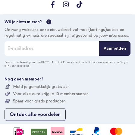
Wil je niets missen?
Ontvang wekelijks onze nieuwsbrief vol met (kortings)acties én
regelmatig e-mails die speciaal zijn afgestemd op jouw interesses.
A
Aanmelden
b
o
n
Deze site is beveiligd met reCAPTCHA en het
Privacybeleid
en de
Servicevoorwaarden
van Google
zijn van toepassing.
n
e
e
Nog geen member?
r
Meld je gemakkelijk gratis aan
u
Voor elke euro krijg je 10 memberpunten
o
p
Spaar voor gratis producten
o
n
Ontdek alle voordelen
z
e
n