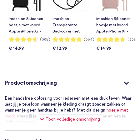
imoshion Siliconen
imoshion
imoshion Siliconen
hoesje met koord
Transparante
hoesje met koord
Apple iPhone Xr -
Backcover met
Apple iPhone Xr -
Zwart
koord Apple iPhone
Sand Pink
Waardering:
Waardering:
Waardering:
(308)
(664)
(308)
93%
96%
93%
Xr - Zwart
€ 14,99
€ 12,99
€ 14,99
Productomschrijving
Een handsfree oplossing voor iedereen met een druk leven. Waar
laat jij je telefoon wanneer je kleding draagt zonder zakken of
wanneer je geen handtas bij je hebt? Met dit design
hoesje met
koord
draag jij je telefoon probleemloos met je mee en heb je
Toon volledige omschrijving
altijd je handen vrij.
Sterk verstelbaar koord
Het koord heeft een diameter van 5mm en is gemaakt van sterk