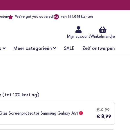
ucten
We've got you covered!
van
141.095
klanten
9.3
Ga
naar
de
inhoud
Mijn account
Winkelmandje
o
Meer categorieën
SALE
Zelf ontwerpen
:
(tot 10% korting)
€ 9,99
Glas Screenprotector Samsung Galaxy A51
€ 8,99