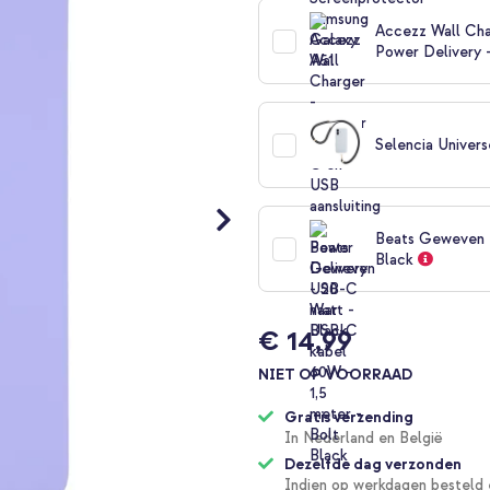
Accezz Wall Cha
Power Delivery 
Selencia Univers
Beats Geweven U
Black
€ 14,99
NIET OP VOORRAAD
Gratis verzending
In Nederland en België
Dezelfde dag verzonden
Indien op werkdagen besteld 