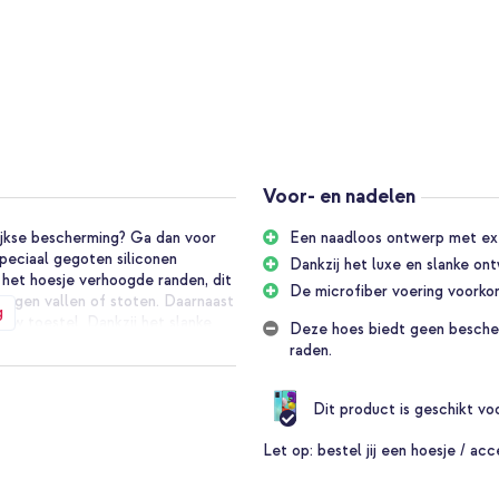
Voor- en nadelen
ijkse bescherming? Ga dan voor
Een naadloos ontwerp met extr
peciaal gegoten siliconen
Dankzij het luxe en slanke o
het hoesje verhoogde randen, dit
De microfiber voering voorko
 tegen vallen of stoten. Daarnaast
g
uw toestel. Dankzij het slanke
Deze hoes biedt geen bescher
g.
raden.
iaal. Dit schokabsorberende
Dit product is geschikt v
verhoogde randen blijven ook jouw
st beschikt de hoes over een
Let op:
bestel jij een hoesje / acc
rzijde van jouw toestel.