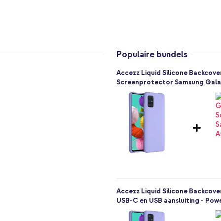
at perfect om jouw toestel heen
act. Daarnaast ligt het hoesje
et flexibele siliconen materiaal is
Populaire bundels
aadloos aan op het toestel. In de
Accezz Liquid Silicone Backcov
ten volledig toegankelijk en zijn
Screenprotector Samsung Gala
a
t van het toestel
Accezz Liquid Silicone Backcove
USB-C en USB aansluiting - Powe