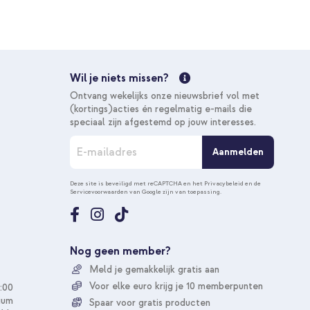
€ 28,49
€ 29,99
Gratis
verzending
In winkelmandje
Wil je niets missen?
Gratis verzending
Ontvang wekelijks onze nieuwsbrief vol met
10% korting
(kortings)acties én regelmatig e-mails die
speciaal zijn afgestemd op jouw interesses.
A
Aanmelden
b
o
n
Deze site is beveiligd met reCAPTCHA en het
Privacybeleid
en de
Servicevoorwaarden
van Google zijn van toepassing.
n
e
e
r
u
Nog geen member?
o
Meld je gemakkelijk gratis aan
p
o
Voor elke euro krijg je 10 memberpunten
:00
n
ium
Spaar voor gratis producten