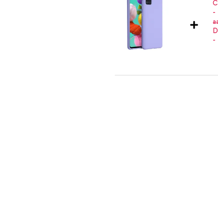
rakke look geeft? Bestel dan de
Accezz Liquid Silicone Backcove
Zwart
Accezz Liquid Silicone Backcov
kabel 60W - 1,5 meter - Bolt Bla