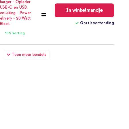
Gratis
verzending
In winkelmandje
Gratis verzending
10% korting
r Samsung Galaxy A51 - Paars + Universeel telefoonkoord -
Toon meer bundels
€ 24,58
€ 26,98
Gratis
verzending
In winkelmandje
Gratis verzending
20% korting
er Samsung Galaxy A51 - Paars + Geweven USB-C naar USB-C
ck