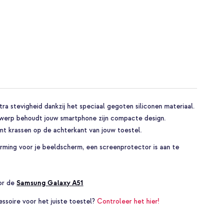
a stevigheid dankzij het speciaal gegoten siliconen materiaal.
ntwerp behoudt jouw smartphone zijn compacte design.
mt krassen op de achterkant van jouw toestel.
ming voor je beeldscherm, een screenprotector is aan te
oor de
Samsung Galaxy A51
essoire voor het juiste toestel?
Controleer het hier!