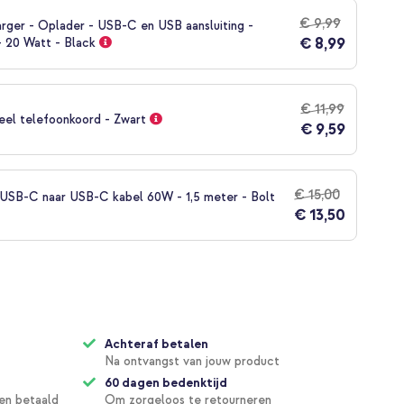
€ 9,99
rger - Oplader - USB-C en USB aansluiting -
€ 8,99
- 20 Watt - Black
€ 11,99
eel telefoonkoord - Zwart
€ 9,59
€ 15,00
SB-C naar USB-C kabel 60W - 1,5 meter - Bolt
€ 13,50
Achteraf betalen
Na ontvangst van jouw product
60 dagen bedenktijd
en betaald
Om zorgeloos te retourneren