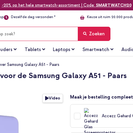
-20% op het hele smartwatch-assortiment | Code:
SMARTWATCH20
top
Dezelfde dag verzonden *
Keuze uit ruim 20.000 prod
Zoeken
uders
Tablets
Laptops
Smartwatch
Audi
over Samsung Galaxy A51 - Paars
 voor de Samsung Galaxy A51 - Paars
Maak je bestelling compleet
Video
Accezz Gehard 