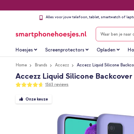
Alles voor jouw telefoon, tablet, smartwatch of lap
ZOEKEN
Hoesjes
Screenprotectors
Opladen
Ho
Home
Brands
Accezz
Accezz Liquid Silicone Backc
Accezz Liquid Silicone Backcover
Waardering:
1363
reviews
93
100
% of
Ga
Onze keuze
naar
het
einde
van
de
afbeeldingen-