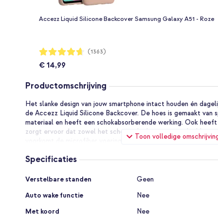
Accezz Liquid Silicone Backcover Samsung Galaxy A51 - Roze
Waardering:
(1363)
93%
€ 14,99
Productomschrijving
Het slanke design van jouw smartphone intact houden én dagel
de Accezz Liquid Silicone Backcover. De hoes is gemaakt van s
materiaal en heeft een schokabsorberende werking. Ook heeft 
zorgt ervoor dat zowel het scherm als de camera veilig blijven
Toon volledige omschrijvin
voorkomt de microfiber voering krassen op de achterkant van jo
design van de hoes behoudt jouw toestel zijn strakke vormgevin
Specificaties
Dagelijkse bescherming van jouw smartphone
Specificaties
Het hoesje is vervaardigd uit speciaal gegoten siliconen mater
Verstelbare standen
Geen
materiaal zorgt voor bescherming van je telefoon. Dankzij de 
Auto wake functie
Nee
beeldscherm en camera veilig tegen een val of stoot. Daarnaa
microfiber voering, deze voering voorkomt krassen aan de achte
Met koord
Nee