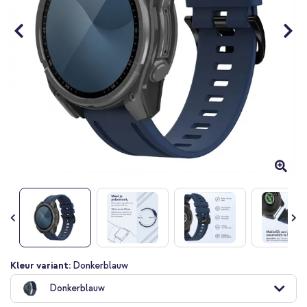
Ga
Kleur variant:
Donkerblauw
naar
Donkerblauw
het
begin