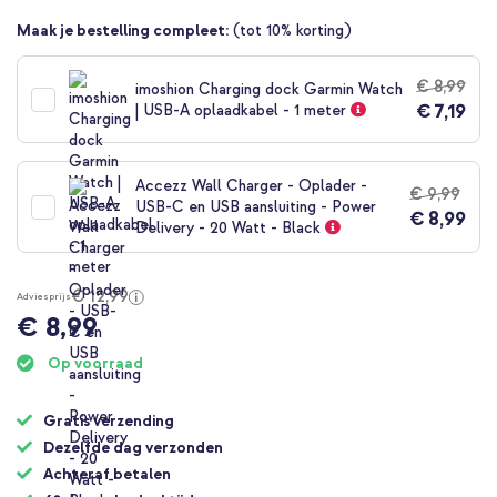
van
Maak je bestelling compleet:
(tot 10% korting)
de
afbeeldingen-
gallerij
€ 8,99
imoshion Charging dock Garmin Watch
€ 7,19
| USB-A oplaadkabel - 1 meter
Accezz Wall Charger - Oplader -
€ 9,99
USB-C en USB aansluiting - Power
€ 8,99
Delivery - 20 Watt - Black
€ 12,99
Adviesprijs
€ 8,99
Op voorraad
Gratis verzending
Dezelfde dag verzonden
Achteraf betalen