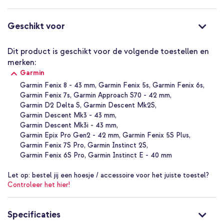
deze manier de klant tegemoet te komen in hun accessoire-
wensen in de breedste zin, of het nu gaat om een telefoonhoesje,
kabel, laptop sleeve, powerbank of koptelefoon. Het assortiment
Geschikt voor
sluit aan bij de basisbehoefte van veel gebruikers en wordt
daarnaast ook nog eens voor een fijne prijs aangeboden!
Dit product is geschikt voor de volgende toestellen en
Waarom het imoshion QuickFit® Line Siliconenbandje voor
merken:
Garmin Watch?
Garmin
Garmin Fenix 8 - 43 mm
Garmin Fenix 5s
Garmin Fenix 6s
Lichtgewicht siliconen materiaal
Garmin Fenix 7s
Garmin Approach S70 - 42 mm
Snelle QuickFit® bevestiging
Garmin D2 Delta S
Garmin Descent Mk2S
Garmin Descent Mk3 - 43 mm
Roestvrijstalen gespsluiting
Garmin Descent Mk3i - 43 mm
Water- en zweetbestendig
Garmin Epix Pro Gen2 - 42 mm
Garmin Fenix 5S Plus
Geschikt voor sportief en dagelijks gebruik
Garmin Fenix 7S Pro
Garmin Instinct 2S
Garmin Fenix 6S Pro
Garmin Instinct E - 40 mm
Een product van imoshion
Met 1 jaar garantie
Let op:
bestel jij een hoesje / accessoire voor het juiste toestel?
Controleer het hier!
Een comfortabel, stevig en betrouwbaar bandje voor je Garmin
Specificaties
watch.