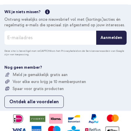
Wil je niets missen?
Ontvang wekelijks onze nieuwsbrief vol met (kortings)acties én
regelmatig e-mails die speciaal zijn afgestemd op jouw interesses.
A
Aanmelden
b
o
n
Deze site is beveiligd met reCAPTCHA en het
Privacybeleid
en de
Servicevoorwaarden
van Google
zijn van toepassing.
n
e
e
Nog geen member?
r
Meld je gemakkelijk gratis aan
u
Voor elke euro krijg je 10 memberpunten
o
p
Spaar voor gratis producten
o
n
Ontdek alle voordelen
z
e
n
i
e