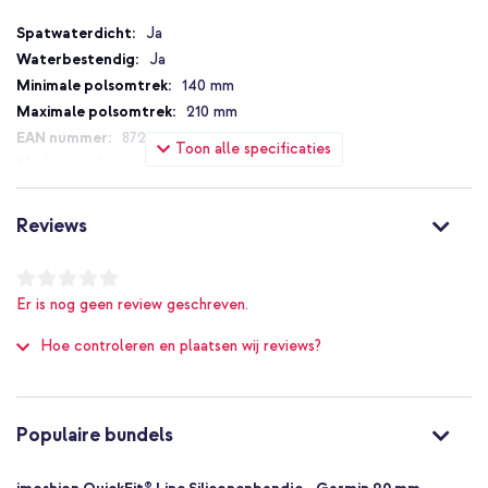
Specificaties
Ja
Ja
140 mm
210 mm
8721064048068
Toon alle specificaties
imoshion
1009301
Donkerblauw
Reviews
Siliconen en TPU (zacht)
20 mm
Garmin
Er is nog geen review geschreven.
Smartwatch
Hoe controleren en plaatsen wij reviews?
Smartwatch bandje
1 Pc
Geen
One size
Populaire bundels
Gespsluiting