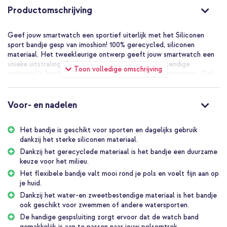
Productomschrijving
Geef jouw smartwatch een sportief uiterlijk met het Siliconen
sport bandje gesp van imoshion! 100% gerecycled, siliconen
materiaal. Het tweekleurige ontwerp geeft jouw smartwatch een
unieke uitstraling. Dankzij het water- en zweetbestendige
Toon volledige omschrijving
materiaal is het bandje ideaal voor het sporten of zwemmen. Ook
voelt het zachte en flexibele materiaal prettig aan op je huid.
Daarnaast is de horlogeband voorzien van een handige
gespsluiting, daardoor is het bandje gemakkelijk aan te passen naar
Voor- en nadelen
jouw polsomtrek.
Het bandje is geschikt voor sporten en dagelijks gebruik
100% gerecycled, siliconen materiaal
dankzij het sterke siliconen materiaal.
De watch band van imoshion is een comfortabel, flexibel
sportbandje. De band is vervaardigd uit gerecycled siliconen
Dankzij het gerecyclede materiaal is het bandje een duurzame
materiaal. Hierdoor is het bandje een duurzame keuze voor het
keuze voor het milieu.
milieu. Het soepele materiaal valt mooi om je pols en voelt prettig
Het flexibele bandje valt mooi rond je pols en voelt fijn aan op
aan op je huid. Ook is het bandje water- en zweetbestendig, je
je huid.
kunt deze tijdens het sporten of zwemmen gerust omhouden. De
Dankzij het water-en zweetbestendige materiaal is het bandje
kleine gaatjes zorgen ervoor dat de sportband beter kan ademen.
ook geschikt voor zwemmen of andere watersporten.
De handige gespsluiting zorgt ervoor dat de watch band
Praktische gespsluiting
gemakkelijk is aan te passen naar jouw polsomtrek.