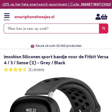
-20% op het hele smartwatch-assortiment | Code:
SMARTWATCH20
Ga
naar
de
MENU
inhoud
Alles voor jouw telefoon, tablet, smartwatch of laptop
Dezelfde dag verzonden *
Keuze uit ruim 20.000 producten
We've got you covered!
imoshion Siliconen sport bandje voor de Fitbit Versa
4 / 3 / Sense (2) - Grey / Black
Waardering:
13
reviews
91
100
% of
Ga
naar
het
einde
van
de
afbeeldingen-
gallerij