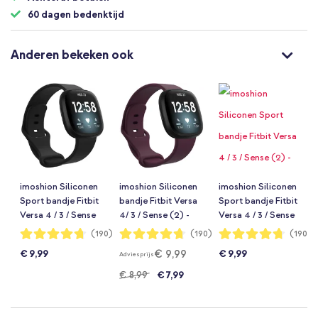
60 dagen bedenktijd
Anderen bekeken ook
imoshion Siliconen
imoshion Siliconen
imoshion Siliconen
Sport bandje Fitbit
bandje Fitbit Versa
Sport bandje Fitbit
Versa 4 / 3 / Sense
4/ 3 / Sense (2) -
Versa 4 / 3 / Sense
(2) - Zwart
Donkerrood
(2) - Donkerblauw
Waardering:
Waardering:
Waardering:
(190)
(190)
(190)
94%
94%
94%
€ 9,99
€ 9,99
€ 9,99
Adviesprijs
€ 8,99
€ 7,99