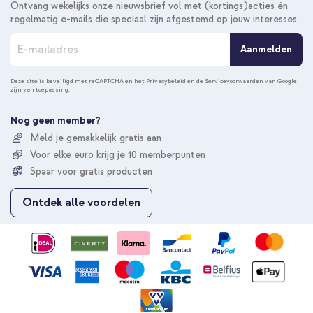
Ontvang wekelijks onze nieuwsbrief vol met (kortings)acties én
regelmatig e-mails die speciaal zijn afgestemd op jouw interesses.
A
Aanmelden
b
o
n
Deze site is beveiligd met reCAPTCHA en het
Privacybeleid
en de
Servicevoorwaarden
van Google
zijn van toepassing.
n
e
e
Nog geen member?
r
Meld je gemakkelijk gratis aan
u
Voor elke euro krijg je 10 memberpunten
o
p
Spaar voor gratis producten
o
n
Ontdek alle voordelen
z
e
n
i
e
u
w
s