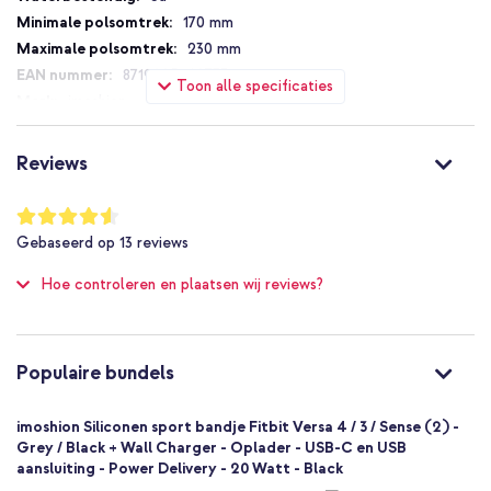
170 mm
De band is water- en zweetbestendig
230 mm
Geeft jouw smartwatch een sportieve uitstraling
8719295480733
Toon alle specificaties
Inclusief 1 jaar garantie
imoshion
DSV3-09-00F
Grijs
Ben jij op zoek naar een milieuvriendelijk en sportief bandje voor
Reviews
jouw smartwatch? Ga dan voor het Siliconen sport bandje van
Siliconen en TPU (zacht)
imoshion!
Fitbit
Waardering:
91
%
Smartwatch
Gebaseerd op
13
reviews
of
Smartwatch bandje
100
Hoe controleren en plaatsen wij reviews?
1 Pc
Geen
One size
Gespsluiting
Populaire bundels
imoshion Siliconen sport bandje Fitbit Versa 4 / 3 / Sense (2) -
Grey / Black + Wall Charger - Oplader - USB-C en USB
aansluiting - Power Delivery - 20 Watt - Black