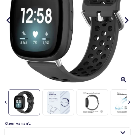
Ga
Kleur variant:
naar
het