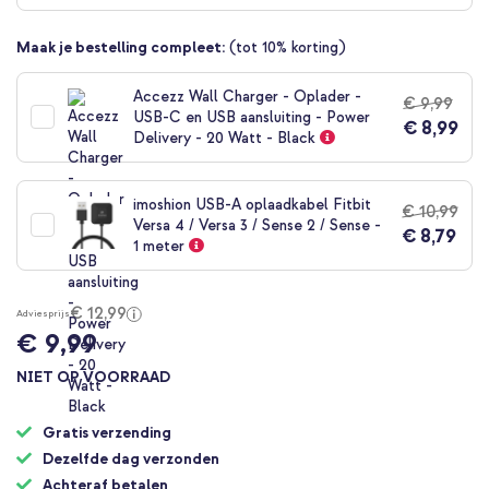
begin
van
Maak je bestelling compleet:
(tot 10% korting)
de
afbeeldingen-
Accezz Wall Charger - Oplader -
gallerij
€ 9,99
USB-C en USB aansluiting - Power
€ 8,99
Delivery - 20 Watt - Black
imoshion USB-A oplaadkabel Fitbit
€ 10,99
Versa 4 / Versa 3 / Sense 2 / Sense -
€ 8,79
1 meter
€ 12,99
Adviesprijs
€ 9,99
NIET OP VOORRAAD
Gratis verzending
Dezelfde dag verzonden
Achteraf betalen