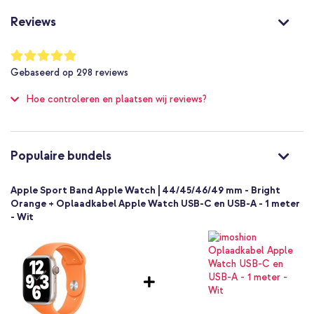
Oranje
Reviews
Siliconen en TPU (zacht)
21 mm
Waardering:
99
%
Apple
Gebaseerd op
298
reviews
of
Smartwatch
100
Hoe controleren en plaatsen wij reviews?
Smartwatch bandje
1 Pc
Geen
Maat S/M/L
Populaire bundels
Pinsluiting
Apple Sport Band Apple Watch | 44/45/46/49 mm - Bright
Orange + Oplaadkabel Apple Watch USB-C en USB-A - 1 meter
- Wit