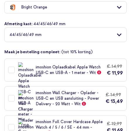
naar
Bright Orange
het
begin
van
Afmeting kast:
44/45/46/49 mm
de
afbeeldingen-
44/45/46/49 mm
gallerij
Maak je bestelling compleet:
(tot 10% korting)
€ 14,99
imoshion Oplaadkabel Apple Watch
€ 11,99
USB-C en USB-A - 1 meter - Wit
imoshion Wall Charger - Oplader -
€ 14,99
USB-C en USB aansluiting - Power
€ 13,49
Delivery - 20 Watt - Wit
imoshion Full Cover Hardcase Apple
€ 12,99
Watch 4 / 5 / 6 / SE - 44 mm -
€ 11,69