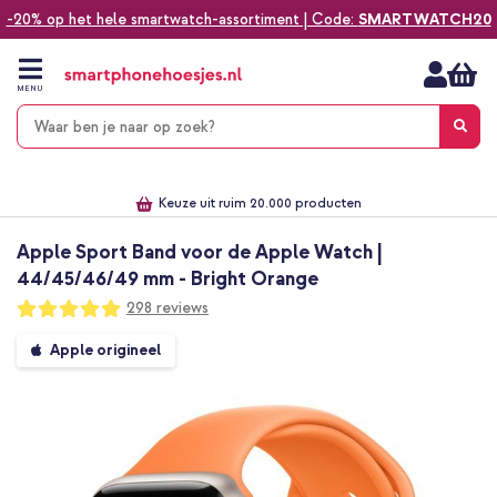
-20% op het hele smartwatch-assortiment | Code:
SMARTWATCH20
Ga
naar
de
MENU
inhoud
Alles voor jouw telefoon, tablet, smartwatch of laptop
Dezelfde dag verzonden *
Keuze uit ruim 20.000 producten
We've got you covered!
Apple Sport Band voor de Apple Watch |
44/45/46/49 mm - Bright Orange
Waardering:
298
reviews
99
100
% of
Ga
Apple origineel
naar
het
einde
van
de
afbeeldingen-
gallerij