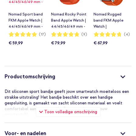
Nomad Sport band
Nomad Rocky Point
Nomad Rugged
FKM Apple Watch |
Band Apple Watch |
band FKM Apple
44/45/46/49 mm -
44/45/46/49 mm -
Watch |
Ultra Orange
Magma
44/45/46/49 mm -
Waardering:
Waardering:
Waardering:
(17)
(9)
(4)
100%
96%
95%
Zilver / Oranje
€ 59,99
€ 79,99
€ 67,99
Productomschrijving
Dit siliconen sport bandje geeft jouw smartwatch moeiteloos een
strakke uitstraling! Het bandje beschikt over een handige
gespsluiting, is gemaakt van zacht siliconen materiaal en voelt
comfortabel aan op jouw pols. Een aanrader voor jouw
Toon volledige omschrijving
smartwatch!
Voor- en nadelen