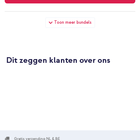
Apple Sport Band Apple Watch | 44/45/46/49 mm - Bright
Toon meer bundels
Orange + Full Cover Hardcase Apple Watch 4 / 5 / 6 / SE - 44
mm - Zwart
Dit zeggen klanten over ons
10% korting
Gratis verzending
€ 56,68
€ 57,98
Gratis
verzending
In winkelmandje
Gratis verzending NL & BE