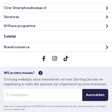
verzending
In winkelmandje
Over Smartphonehoesjes.nl
Vacatures
Burga Tough Backcover MagSafe Apple iPhone 15 Pro - Oat
Milk Please + Telefoonhouder auto - MagSafe - Inclusief
Affiliate programma
Magnetische Cirkel - Ventilatierooster - Zwart
Zakelijk
Brandcommerce
10% korting
Wil je niets missen?
Gratis verzending
€ 61,18
€ 62,98
Ontvang wekelijks onze nieuwsbrief vol met (kortings)acties én
Gratis
regelmatig e-mails die speciaal zijn afgestemd op jouw interesses.
verzending
In winkelmandje
A
Aanmelden
b
o
n
Deze site is beveiligd met reCAPTCHA en het
Privacybeleid
en de
Servicevoorwaarden
van Google
zijn van toepassing.
n