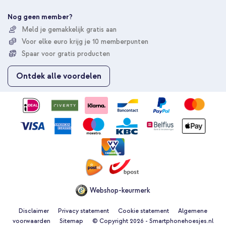
e
e
Nog geen member?
r
Meld je gemakkelijk gratis aan
u
Voor elke euro krijg je 10 memberpunten
o
p
Spaar voor gratis producten
o
n
Ontdek alle voordelen
z
e
n
i
e
u
w
s
b
r
i
e
Webshop-keurmerk
f
Disclaimer
Privacy statement
Cookie statement
Algemene
voorwaarden
Sitemap
© Copyright 2026 - Smartphonehoesjes.nl