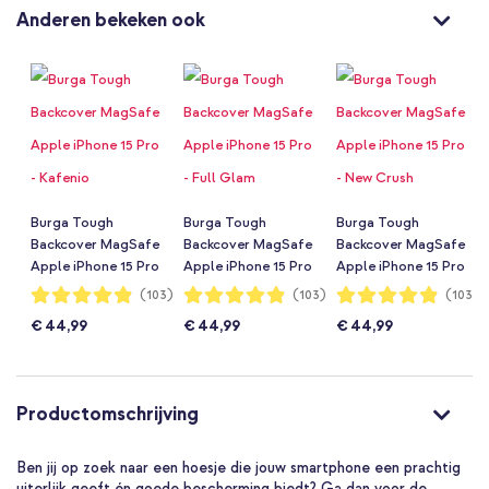
Anderen bekeken ook
Burga Tough
Burga Tough
Burga Tough
Backcover MagSafe
Backcover MagSafe
Backcover MagSafe
Apple iPhone 15 Pro
Apple iPhone 15 Pro
Apple iPhone 15 Pro
- Kafenio
- Full Glam
- New Crush
Waardering:
Waardering:
Waardering:
(103)
(103)
(103)
97%
97%
97%
€ 44,99
€ 44,99
€ 44,99
Productomschrijving
Ben jij op zoek naar een hoesje die jouw smartphone een prachtig
uiterlijk geeft én goede bescherming biedt? Ga dan voor de