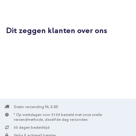
aansluiting - Power Delivery - 20 Watt - Wit
Dit zeggen klanten over ons
10% korting
Gratis verzending
€ 58,48
€ 59,98
Gratis
verzending
In winkelmandje
Burga Tough Backcover MagSafe Apple iPhone 15 Pro - Oat
Milk Please + Wireless Charger USB-C - MagSafe Draadloze
Oplader - 1 meter - Wit
Gratis verzending NL & BE
* Op werkdagen voor 21:00 besteld met onze snelle
verzendmethode, dezelfde dag verzonden.
60 dagen bedenktijd
Veilig & achteraf betalen