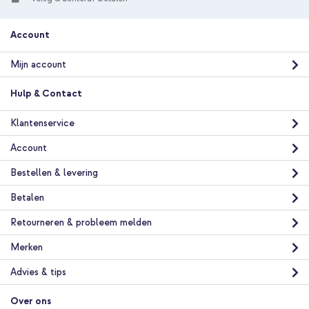
Account
10% korting
Gratis verzending
€ 62,08
€ 63,98
Mijn account
Gratis
verzending
In winkelmandje
Hulp & Contact
Klantenservice
Burga Tough Backcover MagSafe Apple iPhone 15 Pro - Oat
Account
Milk Please + Universeel telefoonkoord - Zwart
Bestellen & levering
Betalen
Retourneren & probleem melden
Merken
20% korting
Advies & tips
Gratis verzending
€ 54,58
€ 56,98
Gratis
Over ons