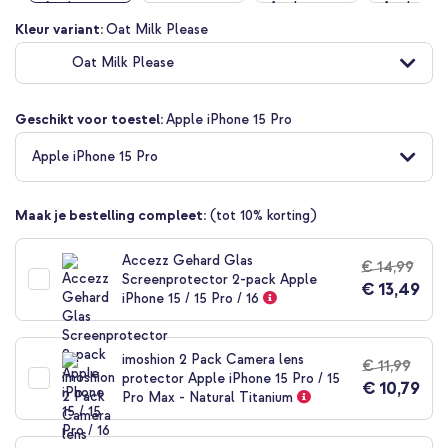
Ga
Kleur variant:
Oat Milk Please
naar
Oat Milk Please
het
begin
van
Geschikt voor toestel:
Apple iPhone 15 Pro
de
afbeeldingen-
Apple iPhone 15 Pro
gallerij
Maak je bestelling compleet:
(tot 10% korting)
Accezz Gehard Glas
€ 14,99
Screenprotector 2-pack Apple
€ 13,49
iPhone 15 / 15 Pro / 16
imoshion 2 Pack Camera lens
€ 11,99
protector Apple iPhone 15 Pro / 15
€ 10,79
Pro Max - Natural Titanium