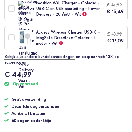
imoshion Wall Charger - Oplader -
€ 14,99
USB-C en USB aansluiting - Power
€ 13,49
Delivery - 20 Watt - Wit
Accezz Wireless Charger USB-C -
€ 18,99
MagSafe Draadloze Oplader - 1
€ 17,09
meter - Wit
Bekijk alle andere bundelaanbiedingen
en
bespaar tot 10%
op
accessoires
€ 44,99
Op voorraad
Gratis verzending
Dezelfde dag verzonden
Achteraf betalen
60 dagen bedenktijd