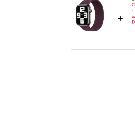
vlochten solobandje.
Apple Gevlochten solobandje Ap
Cover Hardcase Apple Watch 4 / 