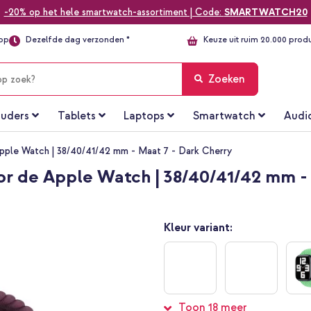
-20% op het hele smartwatch-assortiment | Code:
SMARTWATCH20
top
Dezelfde dag verzonden *
Keuze uit ruim 20.000 prod
Zoeken
uders
Tablets
Laptops
Smartwatch
Audi
pple Watch | 38/40/41/42 mm - Maat 7 - Dark Cherry
r de Apple Watch | 38/40/41/42 mm -
Kleur variant:
Toon 18 meer