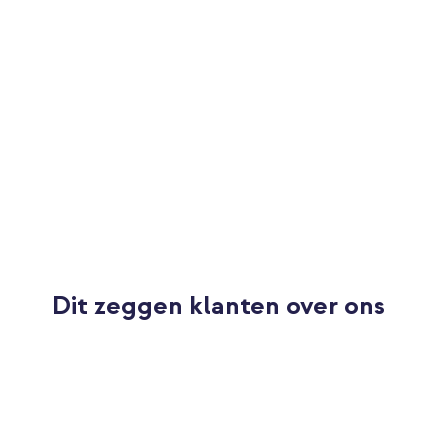
Met 1 jaar garantie
Sluiting
Geen sluiting
Kies voor comfort, stijl en een bewuste keuze met het Apple Ge
Dit zeggen klanten over ons