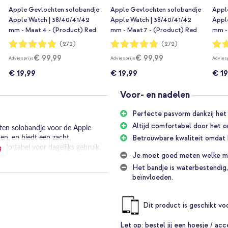
Apple Gevlochten solobandje
Apple Gevlochten solobandje
Appl
Apple Watch | 38/40/41/42
Apple Watch | 38/40/41/42
Appl
mm - Maat 4 - (Product) Red
mm - Maat 7 - (Product) Red
mm -
Waardering:
Waardering:
Waar
(272)
(272)
98%
98%
98%
€ 99,99
€ 99,99
Adviesprijs
Adviesprijs
Advies
€ 19,99
€ 19,99
€ 19
Voor- en nadelen
Perfecte pasvorm dankzij het 
!
Altijd comfortabel door het o
ten solobandje voor de Apple
Betrouwbare kwaliteit omdat h
en, en biedt een zacht,
g
mfortabel voor dagelijks gebruik.
Je moet goed meten welke ma
Het bandje is waterbestendig, 
rm. Dankzij het rekbare ontwerp
beïnvloeden.
spen. Het bandje is gemaakt door
 siliconendraden. Vervolgens
Dit product is geschikt v
dat jij kunt genieten van een
Let op:
bestel jij een hoesje / acc