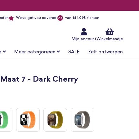
ucten
We've got you covered!
van
141.095
klanten
9.3
Ga
naar
de
inhoud
Mijn account
Winkelmandje
o
Meer categorieën
SALE
Zelf ontwerpen
 Maat 7 - Dark Cherry