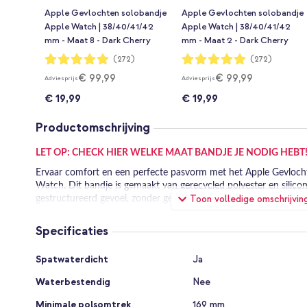
Apple Gevlochten solobandje
Apple Gevlochten solobandje
Apple Watch | 38/40/41/42
Apple Watch | 38/40/41/42
mm - Maat 8 - Dark Cherry
mm - Maat 2 - Dark Cherry
Waardering:
Waardering:
(272)
(272)
98%
98%
€ 99,99
€ 99,99
Adviesprijs
Adviesprijs
€ 19,99
€ 19,99
Productomschrijving
LET OP: CHECK HIER WELKE MAAT BANDJE JE NODIG HEBT
Ervaar comfort en een perfecte pasvorm met het Apple Gevloch
Watch. Dit bandje is gemaakt van gerecycled polyester en silicon
Toon volledige omschrijvin
gestructureerd gevoel, zonder gespen of sluitingen. Stijlvol en co
Perfecte pasvorm
Specificaties
Dit bandje is ontworpen voor een precieze, comfortabele pasvo
schuif je het bandje eenvoudig om je pols, zonder gedoe met ge
Specificaties
Spatwaterdicht
Ja
16.000 gerecyclede polyestergarens te vlechten rond ultradunne
wordt het bandje met een laser op de exacte lengte gesneden, zo
Waterbestendig
Nee
perfecte fit.
Minimale polsomtrek
169 mm