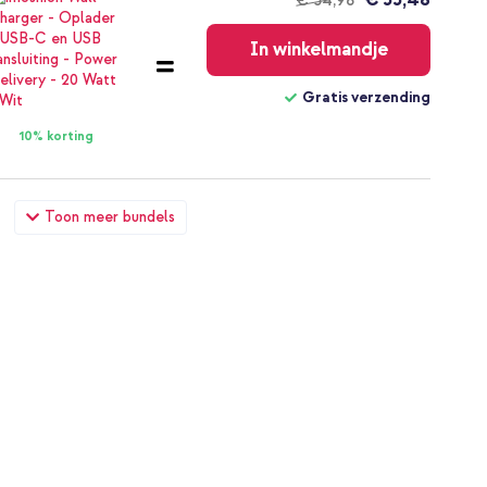
€ 34,98
Gratis
verzending
In winkelmandje
Gratis verzending
10% korting
ple Watch | 38/40/41/42 mm - Maat 7 - Dark Cherry + Full
Toon meer bundels
5 / 6 / SE - 40 mm - Zwart
€ 31,68
€ 32,98
Gratis
verzending
In winkelmandje
Gratis verzending
10% korting