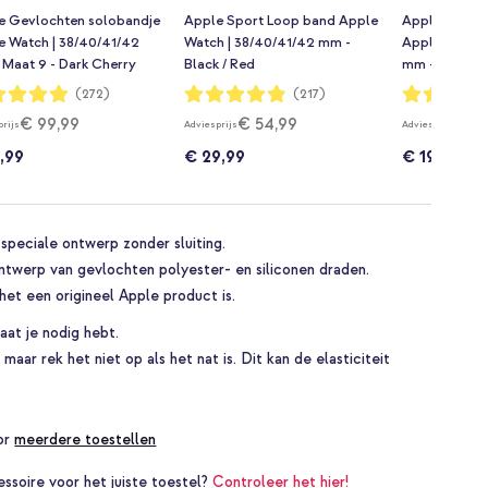
e Gevlochten solobandje
Apple Sport Loop band Apple
Apple Gevlo
e Watch | 38/40/41/42
Watch | 38/40/41/42 mm -
Apple Watch 
 Maat 9 - Dark Cherry
Black / Red
mm - Maat 1 
dering:
Waardering:
Waardering:
(272)
(217)
97%
98%
€ 99,99
€ 54,99
€ 9
prijs
Adviesprijs
Adviesprijs
,99
€ 29,99
€ 19,99
speciale ontwerp zonder sluiting.
ntwerp van gevlochten polyester- en siliconen draden.
et een origineel Apple product is.
at je nodig hebt.
maar rek het niet op als het nat is. Dit kan de elasticiteit
oor
meerdere toestellen
essoire voor het juiste toestel?
Controleer het hier!