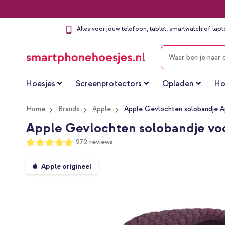
Alles voor jouw telefoon, tablet, smartwatch of lap
ZOEKEN
Hoesjes
Screenprotectors
Opladen
Ho
Home
Brands
Apple
Apple Gevlochten solobandje A
Apple Gevlochten solobandje voo
Waardering:
272
reviews
98
100
% of
Ga
Apple origineel
naar
het
einde
van
de
afbeeldingen-