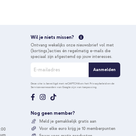
Wil je niets missen?
Ontvang wekelijks onze nieuwsbrief vol met
(kortings)acties én regelmatig e-mails die
speciaal zijn afgestemd op jouw interesses.
A
Aanmelden
b
o
n
Deze site is beveiligd met reCAPTCHA en het
Privacybeleid
en de
Servicevoorwaarden
van Google zijn van toepassing.
n
e
e
r
u
Nog geen member?
o
Meld je gemakkelijk gratis aan
p
o
Voor elke euro krijg je 10 memberpunten
:00
n
ium
Spaar voor gratis producten