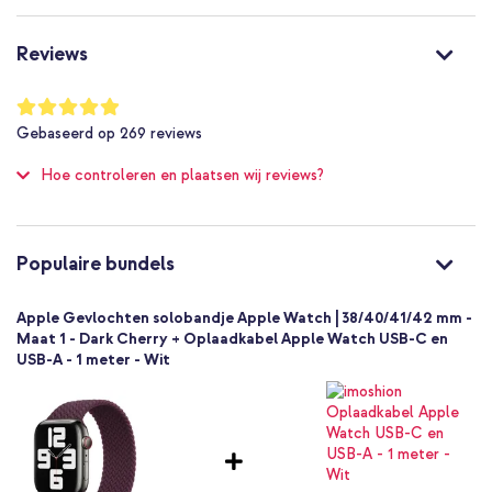
ML3R3ZM/A
Donkerrood
Reviews
Nylon
22 mm
Waardering:
98
%
Apple
Gebaseerd op
269
reviews
of
Smartwatch
100
Hoe controleren en plaatsen wij reviews?
Smartwatch bandje
1 Pc
Geen
Maat 1
Populaire bundels
Geen sluiting
Apple Gevlochten solobandje Apple Watch | 38/40/41/42 mm -
Maat 1 - Dark Cherry + Oplaadkabel Apple Watch USB-C en
USB-A - 1 meter - Wit