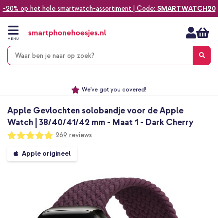
-20% op het hele smartwatch-assortiment | Code:
SMARTWATCH20
Ga
naar
de
MENU
inhoud
Alles voor jouw telefoon, tablet, smartwatch of laptop
Dezelfde dag verzonden *
Keuze uit ruim 20.000 producten
We've got you covered!
Apple Gevlochten solobandje voor de Apple
Watch | 38/40/41/42 mm - Maat 1 - Dark Cherry
Waardering:
269
reviews
98
100
% of
Ga
Apple origineel
naar
het
einde
van
de
afbeeldingen-
gallerij