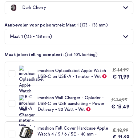
naar
Dark Cherry
het
begin
van
Aanbevolen voor polsomtrek:
Maat 1 (133 - 138 mm)
de
afbeeldingen-
Maat 1 (133 - 138 mm)
gallerij
Maak je bestelling compleet:
(tot 10% korting)
€ 14,99
imoshion Oplaadkabel Apple Watch
€ 11,99
USB-C en USB-A - 1 meter - Wit
imoshion Wall Charger - Oplader -
€ 14,99
USB-C en USB aansluiting - Power
€ 13,49
Delivery - 20 Watt - Wit
imoshion Full Cover Hardcase Apple
€ 12,99
Watch 4 / 5 / 6 / SE - 40 mm -
€ 11,69