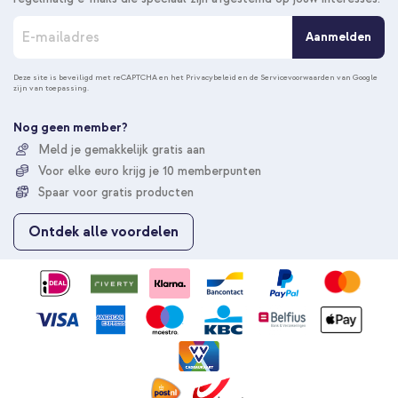
A
Aanmelden
b
o
n
Deze site is beveiligd met reCAPTCHA en het
Privacybeleid
en de
Servicevoorwaarden
van Google
zijn van toepassing.
n
e
e
Nog geen member?
r
Meld je gemakkelijk gratis aan
u
Voor elke euro krijg je 10 memberpunten
o
p
Spaar voor gratis producten
o
n
Ontdek alle voordelen
z
e
n
i
e
u
w
s
b
r