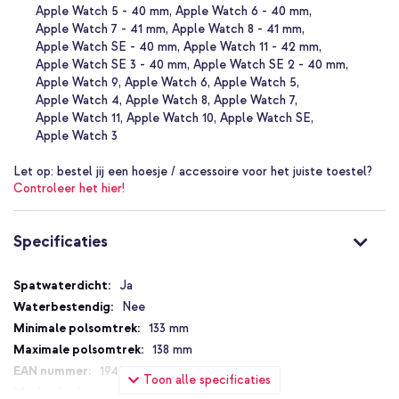
Apple Watch 5 - 40 mm
Apple Watch 6 - 40 mm
Rekbaar gevlochten design
Apple Watch 7 - 41 mm
Apple Watch 8 - 41 mm
Apple Watch SE - 40 mm
Apple Watch 11 - 42 mm
Gemaakt van 40% gerecycled materiaal
Apple Watch SE 3 - 40 mm
Apple Watch SE 2 - 40 mm
Zweet- en waterbestendig
Apple Watch 9
Apple Watch 6
Apple Watch 5
Comfortabel en zacht gevoel
Apple Watch 4
Apple Watch 8
Apple Watch 7
Apple Watch 11
Apple Watch 10
Apple Watch SE
Verschillende maten voor de perfecte pasvorm
Apple Watch 3
Origineel Apple product
Let op:
bestel jij een hoesje / accessoire voor het juiste toestel?
Met 1 jaar garantie
Controleer het hier!
Kies voor comfort, stijl en een bewuste keuze met het Apple
Specificaties
Gevlochten solobandje.
Specificaties
Ja
Nee
133 mm
138 mm
194252637715
Toon alle specificaties
Apple