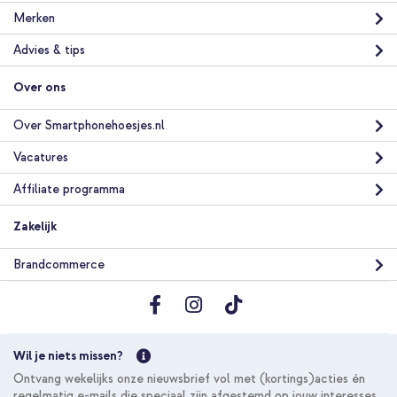
Merken
Advies & tips
Over ons
Over Smartphonehoesjes.nl
Vacatures
Affiliate programma
Zakelijk
Brandcommerce
Wil je niets missen?
Ontvang wekelijks onze nieuwsbrief vol met (kortings)acties én
regelmatig e-mails die speciaal zijn afgestemd op jouw interesses.