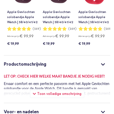
Apple Gevlochten
Apple Gevlochten
Apple Gevlochten
solobandje Apple
solobandje Apple
solobandje Apple
Watch | 38/40/41/42
Watch | 38/40/41/42
Watch | 38/40/41/42
mm - Maat 8 - Dark
mm - Maat 2 - Dark
mm - Maat 4 -
Waardering:
Waardering:
Waardering:
(269)
(269)
(269)
98%
98%
98%
Cherry
Cherry
(Product) Red
€ 99,99
€ 99,99
€ 99,99
Adviesprijs
Adviesprijs
Adviesprijs
€ 19,99
€ 19,99
€ 19,99
Productomschrijving
LET OP: CHECK HIER WELKE MAAT BANDJE JE NODIG HEBT!
Ervaar comfort en een perfecte pasvorm met het Apple Gevlochten
solobandje voor de Apple Watch. Dit bandje is gemaakt van
Toon volledige omschrijving
gerecycled polyester en siliconen, en biedt een zacht, gestructureerd
gevoel, zonder gespen of sluitingen. Stijlvol en comfortabel voor
dagelijks gebruik.
Voor- en nadelen
Perfecte pasvorm