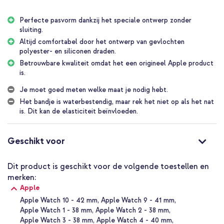
Dit bandje is ontworpen voor een precieze, comfortabele pasvorm.
Dankzij het rekbare ontwerp schuif je het bandje eenvoudig om je
Perfecte pasvorm dankzij het speciale ontwerp zonder
pols, zonder gedoe met gespen. Het bandje is gemaakt door 16.000
sluiting.
gerecyclede polyestergarens te vlechten rond ultradunne
Altijd comfortabel door het ontwerp van gevlochten
siliconendraden. Vervolgens wordt het bandje met een laser op de
polyester- en siliconen draden.
exacte lengte gesneden, zodat jij kunt genieten van een perfecte fit.
Betrouwbare kwaliteit omdat het een origineel Apple product
is.
Duurzaam functioneel
Het braided solobandje is zweet- en waterbestendig, perfect voor
Je moet goed meten welke maat je nodig hebt.
actieve dagen. Bovendien is dit bandje CO₂-neutraal, met meer dan
Het bandje is waterbestendig, maar rek het niet op als het nat
40% gerecycled materiaal en productie met schone energie. Je kiest
is. Dit kan de elasticiteit beïnvloeden.
dus niet alleen voor comfort, maar ook voor een bewuste keuze. Let
op: rekt je bandje niet op als het nat is. Dit kan invloed hebben op
de elasticiteit van het materiaal waardoor het bandje uitrekt.
Geschikt voor
Origineel Apple product
Omdat dit een origineel Apple bandje betreft, zal deze altijd
Dit product is geschikt voor de volgende toestellen en
optimaal aansluiten op je je Apple Watch. De kwaliteit is
merken:
gegarandeerd en het staat erom bekend lang mee te gaan. Verder
Apple
staan duurzaamheid in het product en productieproces vaak
centraal, bekend als Apple 2030.
Apple Watch 10 - 42 mm
Apple Watch 9 - 41 mm
Apple Watch 1 - 38 mm
Apple Watch 2 - 38 mm
Waarom het Apple Gevlochten solobandje voor de Apple Watch?
Apple Watch 3 - 38 mm
Apple Watch 4 - 40 mm