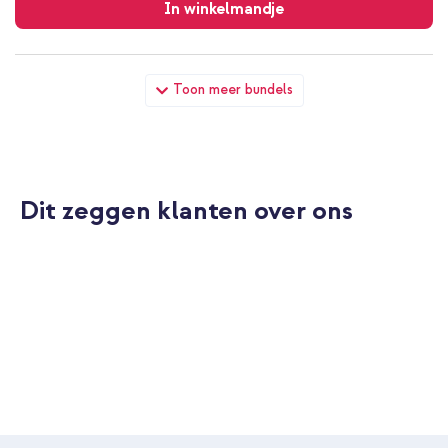
verzending
In winkelmandje
Apple Gevlochten solobandje Apple Watch | 38/40/41/42 mm -
Toon meer bundels
Maat 1 - Dark Cherry + Full Cover Hardcase Apple Watch 4 / 5 /
6 / SE - 40 mm - Zwart
Dit zeggen klanten over ons
10% korting
Gratis verzending
€ 31,68
€ 32,98
Gratis
verzending
In winkelmandje