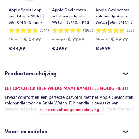
Apple Sport Loop
Apple Gevlochten
Apple Gevlochten
band Apple Watch |
solobandje Apple
solobandje Apple
38/40/41/42 mm -
Watch | 38/40/41/42
Watch | 38/40/41/42
Starlight
mm - Maat 8 -
mm - Maat 1 -
Waardering:
Waardering:
Waardering:
(217)
(280)
(280)
97%
98%
98%
Starlight
Starlight
€ 54,99
€ 99,99
€ 99,99
Adviesprijs
Adviesprijs
Adviesprijs
€ 44,99
€ 39,99
€ 39,99
Productomschrijving
LET OP: CHECK HIER WELKE MAAT BANDJE JE NODIG HEBT!
Ervaar comfort en een perfecte pasvorm met het Apple Gevlochten
solobandje voor de Apple Watch. Dit bandje is gemaakt van
Toon volledige omschrijving
gerecycled polyester en siliconen, en biedt een zacht, gestructureerd
gevoel, zonder gespen of sluitingen. Stijlvol en comfortabel voor
dagelijks gebruik.
Voor- en nadelen
Perfecte pasvorm
Dit bandje is ontworpen voor een precieze, comfortabele pasvorm.