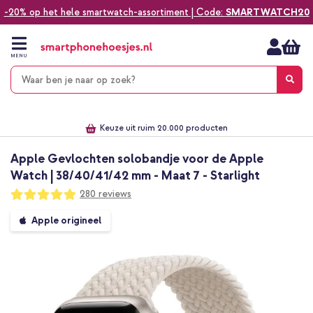
-20% op het hele smartwatch-assortiment | Code:
SMARTWATCH20
Ga
naar
de
MENU
inhoud
Alles voor jouw telefoon, tablet, smartwatch of laptop
Dezelfde dag verzonden *
Keuze uit ruim 20.000 producten
We've got you covered!
Apple Gevlochten solobandje voor de Apple
Watch | 38/40/41/42 mm - Maat 7 - Starlight
Waardering:
280
reviews
98
100
% of
Ga
Apple origineel
naar
het
einde
van
de
afbeeldingen-
gallerij