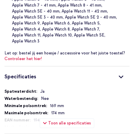
Rekbaar gevlochten design
Apple Watch 7 - 41 mm
Apple Watch 8 - 41 mm
Apple Watch SE - 40 mm
Apple Watch 11 - 42 mm
Gemaakt van 40% gerecycled materiaal
Apple Watch SE 3 - 40 mm
Apple Watch SE 2 - 40 mm
Zweet- en waterbestendig
Apple Watch 9
Apple Watch 6
Apple Watch 5
Comfortabel en zacht gevoel
Apple Watch 4
Apple Watch 8
Apple Watch 7
Apple Watch 11
Apple Watch 10
Apple Watch SE
Verschillende maten voor de perfecte pasvorm
Apple Watch 3
Origineel Apple product
Let op:
bestel jij een hoesje / accessoire voor het juiste toestel?
Met 1 jaar garantie
Controleer het hier!
Kies voor comfort, stijl en een bewuste keuze met het Apple
Specificaties
Gevlochten solobandje.
Specificaties
Ja
Nee
169 mm
174 mm
194253027409
Toon alle specificaties
Apple