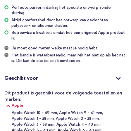
Dankzij het rekbare ontwerp schuif je het bandje eenvoudig om je
Perfecte pasvorm dankzij het speciale ontwerp zonder
pols, zonder gedoe met gespen. Het bandje is gemaakt door 16.000
sluiting.
gerecyclede polyestergarens te vlechten rond ultradunne
Altijd comfortabel door het ontwerp van gevlochten
siliconendraden. Vervolgens wordt het bandje met een laser op de
polyester- en siliconen draden.
exacte lengte gesneden, zodat jij kunt genieten van een perfecte fit.
Betrouwbare kwaliteit omdat het een origineel Apple product
is.
Duurzaam functioneel
Het braided solobandje is zweet- en waterbestendig, perfect voor
Je moet goed meten welke maat je nodig hebt.
actieve dagen. Bovendien is dit bandje CO₂-neutraal, met meer dan
Het bandje is waterbestendig, maar rek het niet op als het nat
40% gerecycled materiaal en productie met schone energie. Je kiest
is. Dit kan de elasticiteit beïnvloeden.
dus niet alleen voor comfort, maar ook voor een bewuste keuze. Let
op: rekt je bandje niet op als het nat is. Dit kan invloed hebben op
de elasticiteit van het materiaal waardoor het bandje uitrekt.
Geschikt voor
Origineel Apple product
Omdat dit een origineel Apple bandje betreft, zal deze altijd
Dit product is geschikt voor de volgende toestellen en
optimaal aansluiten op je je Apple Watch. De kwaliteit is
merken:
gegarandeerd en het staat erom bekend lang mee te gaan. Verder
Apple
staan duurzaamheid in het product en productieproces vaak
centraal, bekend als Apple 2030.
Apple Watch 10 - 42 mm
Apple Watch 9 - 41 mm
Apple Watch 1 - 38 mm
Apple Watch 2 - 38 mm
Waarom het Apple Gevlochten solobandje voor de Apple Watch?
Apple Watch 3 - 38 mm
Apple Watch 4 - 40 mm
Apple Watch 5 - 40 mm
Apple Watch 6 - 40 mm