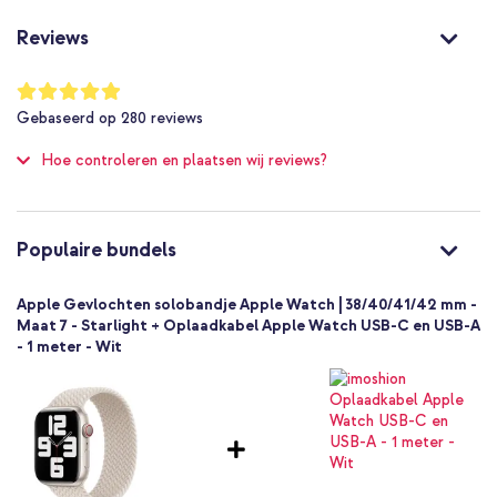
MN163ZM/A
Sterrenlicht
Reviews
Nylon
24 mm
Waardering:
98
%
Apple
Gebaseerd op
280
reviews
of
Smartwatch
100
Hoe controleren en plaatsen wij reviews?
Smartwatch bandje
1 Pc
Geen
Maat 7
Populaire bundels
Geen sluiting
Apple Gevlochten solobandje Apple Watch | 38/40/41/42 mm -
Maat 7 - Starlight + Oplaadkabel Apple Watch USB-C en USB-A
- 1 meter - Wit