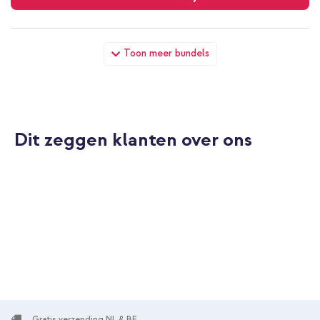
Apple Gevlochten solobandje Apple Watch | 38/40/41/42 mm -
Toon meer bundels
Maat 7 - Starlight + Full Cover Hardcase Apple Watch 4 / 5 / 6 /
SE - 40 mm - Sterrenlicht
Dit zeggen klanten over ons
10% korting
Gratis verzending
€ 51,68
€ 52,98
Gratis
verzending
In winkelmandje
Gratis verzending NL & BE