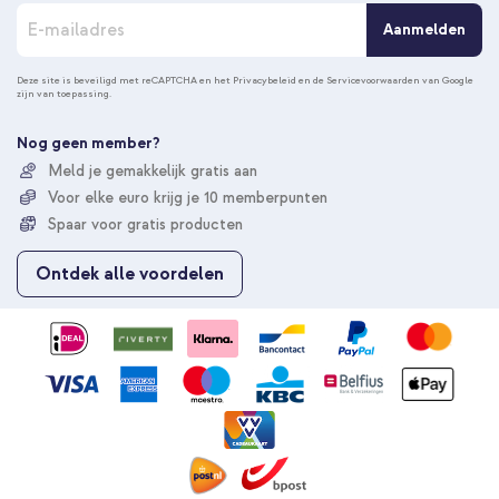
A
Aanmelden
b
o
n
Deze site is beveiligd met reCAPTCHA en het
Privacybeleid
en de
Servicevoorwaarden
van Google
zijn van toepassing.
n
e
e
Nog geen member?
r
Meld je gemakkelijk gratis aan
u
Voor elke euro krijg je 10 memberpunten
o
p
Spaar voor gratis producten
o
n
Ontdek alle voordelen
z
e
n
i
e
u
w
s
b
r