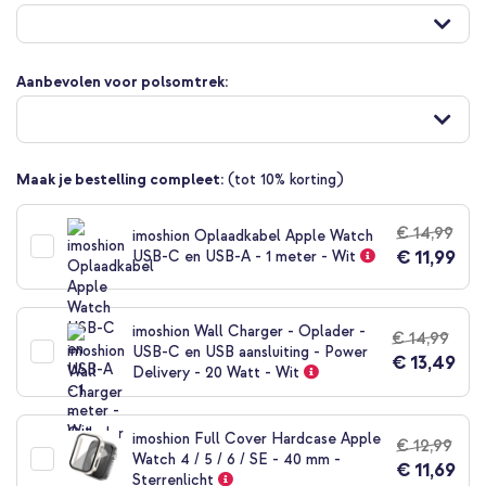
naar
het
begin
van
Aanbevolen voor polsomtrek:
de
afbeeldingen-
gallerij
Maak je bestelling compleet:
(tot 10% korting)
€ 14,99
imoshion Oplaadkabel Apple Watch
€ 11,99
USB-C en USB-A - 1 meter - Wit
imoshion Wall Charger - Oplader -
€ 14,99
USB-C en USB aansluiting - Power
€ 13,49
Delivery - 20 Watt - Wit
imoshion Full Cover Hardcase Apple
€ 12,99
Watch 4 / 5 / 6 / SE - 40 mm -
€ 11,69
Sterrenlicht