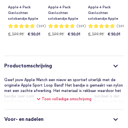
Apple 4 Pack
Apple 4 Pack
Apple 4 Pack
Gevlochten
Gevlochten
Gevlochten
solobandje Apple
solobandje Apple
solobandje Apple
Watch | 38/40/41/42
Watch | 38/40/41/42
Watch | 38/40/41/42
Waardering:
Waardering:
Waardering:
(269)
(269)
(269)
98%
98%
98%
mm - Maat 7 -
mm - Maat 9 -
mm - Maat 3 -
Normale
€ 399,96
€ 50,01
Normale
€ 399,96
€ 50,01
Normale
€ 399,96
€ 50,01
(PRODUCT)RED /
(PRODUCT)RED /
(PRODUCT)RED /
Maize / Lavender /
Maize / Lavender /
Maize / Lavender /
prijs
prijs
prijs
Storm Blue
Storm Blue
Storm Blue
Productomschrijving
Geef jouw Apple Watch een nieuw en sportief uiterlijk met de
originele Apple Sport Loop Band! Het bandje is gemaakt van nylon
met een zachte afwerking. Het materiaal is rekbaar waardoor het
bandje zeer comfortabel aanvoelt. Het grootste voordeel is dat
Toon volledige omschrijving
het bandje heel eenvoudig om en af te doen is dankzij de ronde lus
vorm en klittenbandsluiting.
Origineel Apple product
Voor- en nadelen
Omdat dit bandje een origineel Apple product betreft, sluit het