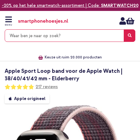
-20% op het hele smartwatch-assortiment | Code:
SMARTWATCH20
Ga
naar
de
MENU
inhoud
Alles voor jouw telefoon, tablet, smartwatch of laptop
Dezelfde dag verzonden *
Keuze uit ruim 20.000 producten
We've got you covered!
Apple Sport Loop band voor de Apple Watch |
38/40/41/42 mm - Elderberry
Waardering:
217
reviews
97
100
% of
Ga
Apple origineel
naar
het
einde
van
de
afbeeldingen-
gallerij