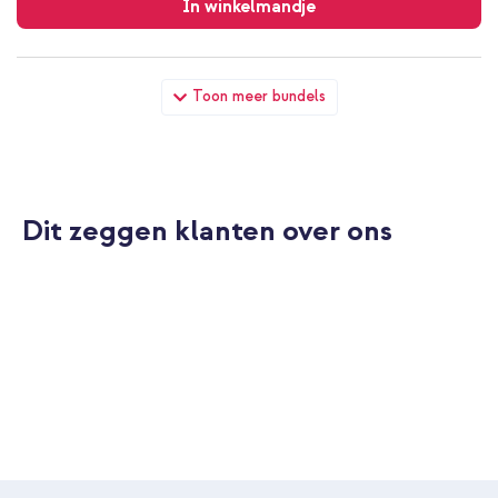
In winkelmandje
Apple Sport Loop band Apple Watch | 38/40/41/42 mm -
Toon meer bundels
Elderberry + Full Cover Hardcase Apple Watch 4 / 5 / 6 / SE - 40
mm - Zwart
Dit zeggen klanten over ons
10% korting
Gratis verzending
€ 41,68
€ 42,98
Gratis
verzending
In winkelmandje