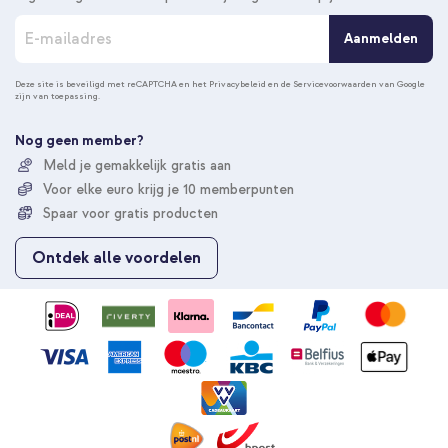
A
Aanmelden
b
o
n
Deze site is beveiligd met reCAPTCHA en het
Privacybeleid
en de
Servicevoorwaarden
van Google
zijn van toepassing.
n
e
e
Nog geen member?
r
Meld je gemakkelijk gratis aan
u
Voor elke euro krijg je 10 memberpunten
o
p
Spaar voor gratis producten
o
n
Ontdek alle voordelen
z
e
n
i
e
u
w
s
b
r