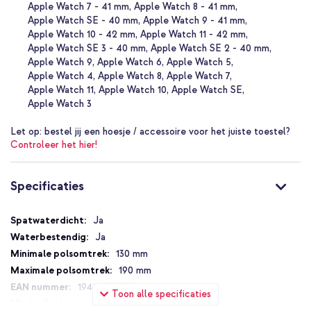
Apple Watch 7 - 41 mm
Apple Watch 8 - 41 mm
Eenvoudig om- en afdoen
Het bandje is heel eenvoudig om en af te doen dankzij de ronde
Apple Watch SE - 40 mm
Apple Watch 9 - 41 mm
lus vorm en klittenbandsluiting. Aan het eind van het bandje zit een
Apple Watch 10 - 42 mm
Apple Watch 11 - 42 mm
verdikking, waarmee je makkelijker aan het bandje kan trekken
Apple Watch SE 3 - 40 mm
Apple Watch SE 2 - 40 mm
tijdens het omdoen. De verdikking is gemaakt in dezelfde kleur als
Apple Watch 9
Apple Watch 6
Apple Watch 5
de contrasterende zijkant.
Apple Watch 4
Apple Watch 8
Apple Watch 7
Apple Watch 11
Apple Watch 10
Apple Watch SE
Waarom de Apple Sport Loop Band voor je Apple Watch?
Apple Watch 3
Betreft een origineel Apple product
Let op:
bestel jij een hoesje / accessoire voor het juiste toestel?
Gemaakt van hoogwaardig nylon
Controleer het hier!
Heeft een krachtige klittenband sluiting
Is licht van gewicht en voelt lekker aan
Specificaties
Zorgt voor een strakke uitstraling
Inclusief 1 jaar garantie
Specificaties
Ja
Ja
130 mm
Een strakke en sportieve uitstraling voor jouw Apple Watch? Ga
dan voor de originele Apple Sport Loop Band!
190 mm
194253313137
Toon alle specificaties
Apple