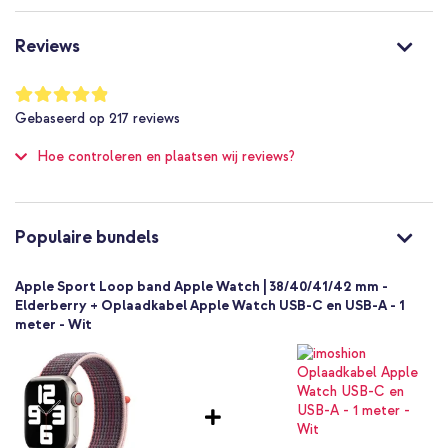
MPL63ZM/A
Paars
Reviews
Nylon
23 mm
Waardering:
97
%
Apple
Gebaseerd op
217
reviews
of
Smartwatch
100
Hoe controleren en plaatsen wij reviews?
Smartwatch bandje
1 Pc
Geen
One size
Populaire bundels
Klittenbandsluiting
Apple Sport Loop band Apple Watch | 38/40/41/42 mm -
Elderberry + Oplaadkabel Apple Watch USB-C en USB-A - 1
meter - Wit