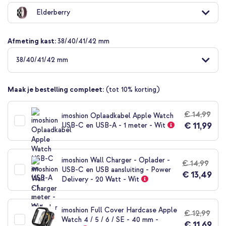
naar
Elderberry
het
begin
van
Afmeting kast:
38/40/41/42 mm
de
afbeeldingen-
38/40/41/42 mm
gallerij
Maak je bestelling compleet:
(tot 10% korting)
€ 14,99
imoshion Oplaadkabel Apple Watch
€ 11,99
USB-C en USB-A - 1 meter - Wit
imoshion Wall Charger - Oplader -
€ 14,99
USB-C en USB aansluiting - Power
€ 13,49
Delivery - 20 Watt - Wit
imoshion Full Cover Hardcase Apple
€ 12,99
Watch 4 / 5 / 6 / SE - 40 mm -
€ 11,69