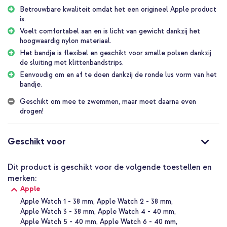
perfect op jouw Apple Watch aan. Ook is de hoge kwaliteit, waar
Betrouwbare kwaliteit omdat het een origineel Apple product
Apple bekend om staat, in dit product gewaarborgd. Het bandje
is.
voelt comfortabel aan en is licht van gewicht.
Voelt comfortabel aan en is licht van gewicht dankzij het
Geweven sportbandje van hoogwaardig nylon
hoogwaardig nylon materiaal.
De Sport Loop is een lichtgewicht, geweven sportbandje van
Het bandje is flexibel en geschikt voor smalle polsen dankzij
hoogwaardig nylon dat uit één stuk bestaat. De band is gemaakt
de sluiting met klittenbandstrips.
van duizenden kleine lusjes, net als een badhanddoek. De lusjes
Eenvoudig om en af te doen dankzij de ronde lus vorm van het
zorgen ervoor dat de sportband beter kan ademen. Het materiaal
bandje.
is zweetbestendig, perfect tijdens intensieve workouts. De stof is
namelijk speciaal ontwikkeld om snel weer op te drogen. Apple’s
Geschikt om mee te zwemmen, maar moet daarna even
normale sportbandje van fluorelastomeer is weliswaar
drogen!
vochtbestendig en afwasbaar, maar omdat je huid volledig wordt
afgesloten kun je er onder gaan zweten.
Geschikt voor
Krachtige klittenbandsluiting
De sluiting is gemaakt van klittenband en zit in vijf strips op het
horlogebandje. Dat zorgt ervoor dat het bandje flexibel is, maar
Dit product is geschikt voor de volgende toestellen en
toch voldoende grip heeft. De klittenbandstrips zijn met hitte op
merken:
de band geperst en maken deel uit van het bandje zelf. Ze zitten
Apple
daardoor stevig vast en zijn ook niet zichtbaar aan de buitenkant
Apple Watch 1 - 38 mm
Apple Watch 2 - 38 mm
van het bandje. Dankzij de klittenbandsluiting is het bandje ook
Apple Watch 3 - 38 mm
Apple Watch 4 - 40 mm
geschikt voor smalle polsen.
Apple Watch 5 - 40 mm
Apple Watch 6 - 40 mm