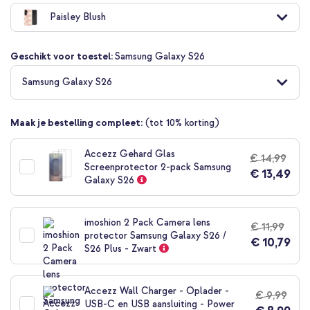
naar
Paisley Blush
het
begin
van
Geschikt voor toestel:
Samsung Galaxy S26
de
afbeeldingen-
Samsung Galaxy S26
gallerij
Maak je bestelling compleet:
(tot 10% korting)
Accezz Gehard Glas
€ 14,99
Screenprotector 2-pack Samsung
€ 13,49
Galaxy S26
imoshion 2 Pack Camera lens
€ 11,99
protector Samsung Galaxy S26 /
€ 10,79
S26 Plus - Zwart
Accezz Wall Charger - Oplader -
€ 9,99
USB-C en USB aansluiting - Power