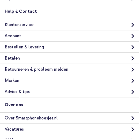
verzending
In winkelmandje
Hulp & Contact
Klantenservice
Selencia Vivid Backcover Samsung Galaxy S26 - Paisley Blush +
Satin Crush Polskoord - Cosmic Candy
Account
Bestellen & levering
Betalen
Retourneren & probleem melden
Merken
20% korting
Advies & tips
Gratis verzending
€ 35,58
€ 38,98
Gratis
verzending
Over ons
In winkelmandje
Over Smartphonehoesjes.nl
Selencia Vivid Backcover Samsung Galaxy S26 - Paisley Blush +
Vacatures
PopGrip - Afneembaar - Black