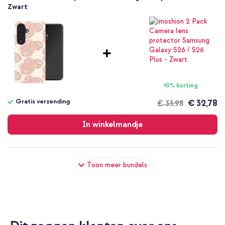
Zwart
10% korting
Gratis verzending
€ 32,78
€ 33,98
Gratis
verzending
In winkelmandje
Selencia Vivid Backcover Samsung Galaxy S26 - Paisley Blush +
Toon meer bundels
Wall Charger - Oplader - USB-C en USB aansluiting - Power
Delivery - 20 Watt - Black