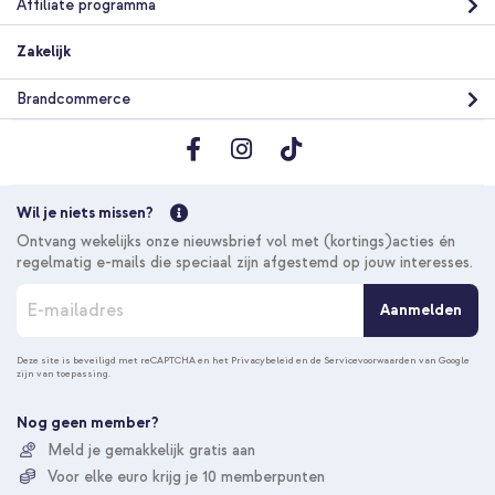
Affiliate programma
Zakelijk
Brandcommerce
20% korting
Gratis verzending
€ 33,98
€ 36,98
Wil je niets missen?
Gratis
verzending
In winkelmandje
Ontvang wekelijks onze nieuwsbrief vol met (kortings)acties én
regelmatig e-mails die speciaal zijn afgestemd op jouw interesses.
A
Aanmelden
b
Selencia Vivid Backcover Samsung Galaxy S26 - Paisley Blush +
o
2-Pack Telefoonhouder Zuignap - Lichtroze
n
Deze site is beveiligd met reCAPTCHA en het
Privacybeleid
en de
Servicevoorwaarden
van Google
zijn van toepassing.
n
e
e
Nog geen member?
r
Meld je gemakkelijk gratis aan
u
Voor elke euro krijg je 10 memberpunten
o