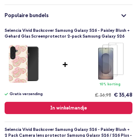
winkelmandje!
Nee
8721322363476
Populaire bundels
Selencia
POD36347601
Selencia Vivid Backcover Samsung Galaxy S26 - Paisley Blush +
Meerkleurig
Gehard Glas Screenprotector 2-pack Samsung Galaxy S26
Kunststof
Samsung
Smartphone
Geen
Nee
Backcover, Hardcase
10% korting
Hoesje
Achterkant & Zijkant
Gratis verzending
€ 35,48
€ 36,98
Gratis
verzending
In winkelmandje
Selencia Vivid Backcover Samsung Galaxy S26 - Paisley Blush +
2 Pack Camera lens protector Samsung Galaxy S26 / S26 Plus -