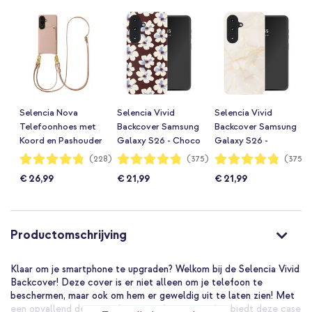
Selencia Nova
Selencia Vivid
Selencia Vivid
Telefoonhoes met
Backcover Samsung
Backcover Samsung
Koord en Pashouder
Galaxy S26 - Choco
Galaxy S26 -
Samsung Galaxy
Flower Pop
Golden Beige
Waardering:
Waardering:
Waardering:
(228)
(375)
(375)
96%
96%
96%
S26 - Dusty Rose
Marble
€ 26,99
€ 21,99
€ 21,99
Productomschrijving
Klaar om je smartphone te upgraden? Welkom bij de Selencia Vivid
Backcover! Deze cover is er niet alleen om je telefoon te
beschermen, maar ook om hem er geweldig uit te laten zien! Met
een opvallend design en hoogwaardige materialen biedt deze case