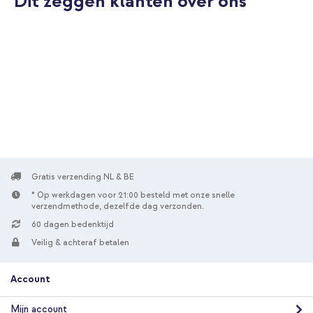
Dit zeggen klanten over ons
10% korting
Gratis verzending
€ 30,98
€ 31,98
Gratis
verzending
In winkelmandje
Selencia Vivid Backcover Samsung Galaxy S26 - Paisley Blush +
Sorbet Pop Polskoord - Pink
Gratis verzending NL & BE
* Op werkdagen voor 21:00 besteld met onze snelle
verzendmethode, dezelfde dag verzonden.
60 dagen bedenktijd
Veilig & achteraf betalen
20% korting
Account
Gratis verzending
€ 35,58
€ 38,98
Gratis
Mijn account