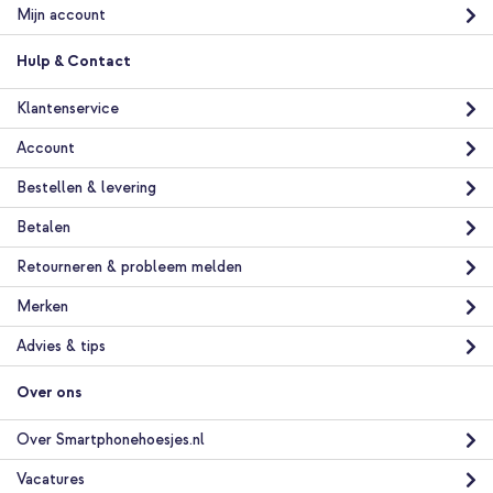
Gratis
Mijn account
verzending
In winkelmandje
Hulp & Contact
Klantenservice
Selencia Vivid Backcover Samsung Galaxy S26 - Gradient Olive
Dust + Lova Hartjes Polskoord - Mocha Brown
Account
Bestellen & levering
Betalen
Retourneren & probleem melden
Merken
20% korting
Advies & tips
Gratis verzending
€ 33,18
€ 35,98
Gratis
verzending
Over ons
In winkelmandje
Over Smartphonehoesjes.nl
Selencia Vivid Backcover Samsung Galaxy S26 - Gradient Olive
Vacatures