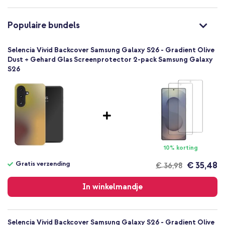
Pimp je telefoon met de Selencia Vivid Backcover en geef hem de
Nee
bescherming en stijl die hij nodig heeft. Klik hem in je
8721322363728
Populaire bundels
winkelmandje!
Selencia
POD36372801
Selencia Vivid Backcover Samsung Galaxy S26 - Gradient Olive
Meerkleurig
Dust + Gehard Glas Screenprotector 2-pack Samsung Galaxy
S26
Kunststof
Samsung
Smartphone
Geen
Nee
Backcover, Hardcase
Hoesje
10% korting
Achterkant & Zijkant
Gratis verzending
€ 35,48
€ 36,98
Gratis
verzending
In winkelmandje
Selencia Vivid Backcover Samsung Galaxy S26 - Gradient Olive