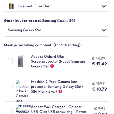
naar
Gradient Olive Dust
het
begin
van
Geschikt voor toestel:
Samsung Galaxy S26
de
afbeeldingen-
Samsung Galaxy S26
gallerij
Maak je bestelling compleet:
(tot 10% korting)
Accezz Gehard Glas
€ 14,99
Screenprotector 2-pack Samsung
€ 13,49
Galaxy S26
imoshion 2 Pack Camera lens
€ 11,99
protector Samsung Galaxy S26 /
€ 10,79
S26 Plus - Zwart
Accezz Wall Charger - Oplader -
€ 9,99
USB-C en USB aansluiting - Power