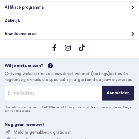
Dust + PopGrip - Afneembaar - Black
Affiliate programma
Zakelijk
Brandcommerce
20% korting
Gratis verzending
€ 33,98
€ 36,98
Wil je niets missen?
Gratis
verzending
In winkelmandje
Ontvang wekelijks onze nieuwsbrief vol met (kortings)acties én
regelmatig e-mails die speciaal zijn afgestemd op jouw interesses.
A
Aanmelden
b
Selencia Vivid Backcover Samsung Galaxy S26 - Gradient Olive
o
Dust + 2-Pack Telefoonhouder Zuignap - Choco Brown
n
Deze site is beveiligd met reCAPTCHA en het
Privacybeleid
en de
Servicevoorwaarden
van Google
zijn van toepassing.
n
e
e
Nog geen member?
r
Meld je gemakkelijk gratis aan
u