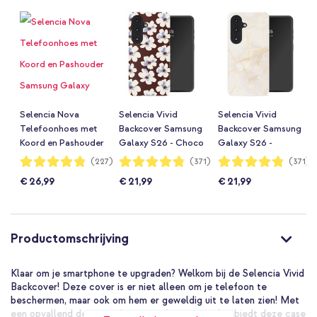
Selencia Nova
Selencia Vivid
Selencia Vivid
Telefoonhoes met
Backcover Samsung
Backcover Samsung
Koord en Pashouder
Galaxy S26 - Choco
Galaxy S26 -
Samsung Galaxy
Flower Pop
Golden Beige
Waardering:
Waardering:
Waardering:
(227)
(371)
(371)
96%
96%
96%
S26 - Mocha Brown
Marble
€ 26,99
€ 21,99
€ 21,99
Productomschrijving
Klaar om je smartphone te upgraden? Welkom bij de Selencia Vivid
Backcover! Deze cover is er niet alleen om je telefoon te
beschermen, maar ook om hem er geweldig uit te laten zien! Met
een opvallend design en hoogwaardige materialen biedt deze case