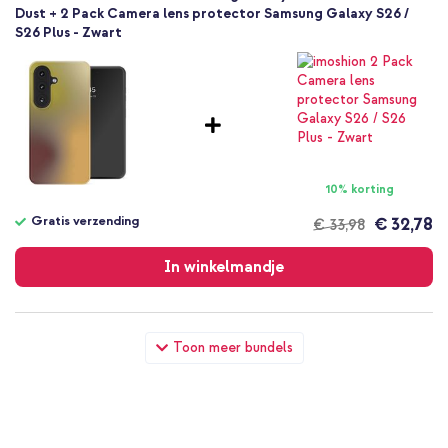
Dust + 2 Pack Camera lens protector Samsung Galaxy S26 /
S26 Plus - Zwart
10% korting
Gratis verzending
€ 32,78
€ 33,98
Gratis
verzending
In winkelmandje
Selencia Vivid Backcover Samsung Galaxy S26 - Gradient Olive
Toon meer bundels
Dust + Wall Charger - Oplader - USB-C en USB aansluiting -
Power Delivery - 20 Watt - Black