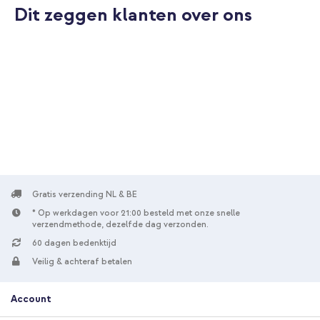
Dit zeggen klanten over ons
10% korting
Gratis verzending
€ 30,98
€ 31,98
Gratis
verzending
In winkelmandje
Selencia Vivid Backcover Samsung Galaxy S26 - Gradient Olive
Dust + Satin Crush Polskoord - Brown
Gratis verzending NL & BE
* Op werkdagen voor 21:00 besteld met onze snelle
verzendmethode, dezelfde dag verzonden.
60 dagen bedenktijd
Veilig & achteraf betalen
20% korting
Account
Gratis verzending
€ 35,58
€ 38,98