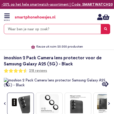
-20% op het hele smartwatch-assortiment | Code:
SMARTWATCH20
Ga
naar
de
MENU
inhoud
Alles voor jouw telefoon, tablet, smartwatch of laptop
Dezelfde dag verzonden *
Keuze uit ruim 20.000 producten
We've got you covered!
imoshion 2 Pack Camera lens protector voor de
Samsung Galaxy A25 (5G) - Black
Waardering:
218
reviews
90
100
% of
Ga
naar
het
einde
van
de
afbeeldingen-
gallerij