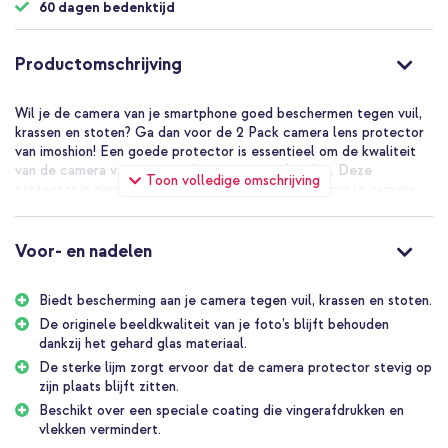
60 dagen bedenktijd
Productomschrijving
Wil je de camera van je smartphone goed beschermen tegen vuil,
krassen en stoten? Ga dan voor de 2 Pack camera lens protector
van imoshion! Een goede protector is essentieel om de kwaliteit
van de camera van je smartphone intact te houden. Deze
Toon volledige omschrijving
protector is gemaakt van sterk gehard glas, waardoor je camera
goed beschermd is tegen dagelijkse schade. Bovendien zorgt dit
materiaal ervoor dat de originele beeldkwaliteit van je foto’s
behouden blijft. Ook beschikt de screenprotector over een
Voor- en nadelen
speciale coating die vingerafdrukken en vlekken vermindert.
Biedt bescherming aan je camera tegen vuil, krassen en stoten.
Goede bescherming van de camera van je toestel
De Camera lens protector van imoshion voorkomt schade aan de
De originele beeldkwaliteit van je foto’s blijft behouden
camera van je telefoon. Het beschermglas is vervaardigd uit sterk
dankzij het gehard glas materiaal.
gehard glas, waardoor je camera optimaal beschermd is tegen
De sterke lijm zorgt ervoor dat de camera protector stevig op
vallen en stoten. Bovendien blijft de originele beeldkwaliteit van
zijn plaats blijft zitten.
je foto's behouden.
Beschikt over een speciale coating die vingerafdrukken en
vlekken vermindert.
Goede kwaliteit