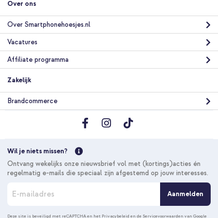
Over ons
Over Smartphonehoesjes.nl
Vacatures
Affiliate programma
Zakelijk
Brandcommerce
Wil je niets missen?
Ontvang wekelijks onze nieuwsbrief vol met (kortings)acties én
regelmatig e-mails die speciaal zijn afgestemd op jouw interesses.
A
Aanmelden
b
o
n
Deze site is beveiligd met reCAPTCHA en het
Privacybeleid
en de
Servicevoorwaarden
van Google