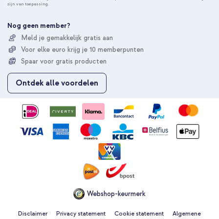
zijn van toepassing.
n
e
e
Nog geen member?
r
Meld je gemakkelijk gratis aan
u
Voor elke euro krijg je 10 memberpunten
o
p
Spaar voor gratis producten
o
n
Ontdek alle voordelen
z
e
n
i
e
u
w
s
b
r
i
e
Webshop-keurmerk
f
Disclaimer
Privacy statement
Cookie statement
Algemene