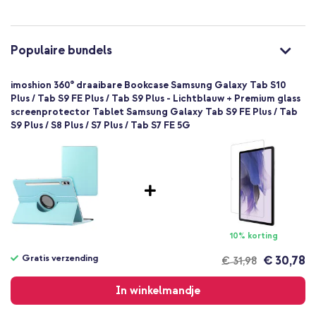
Lichtblauw
Kunstleer
Ben je op zoek naar een stijlvolle hoes met veel praktische
functies? Ga dan voor de imoshion 360° Draaibare Bookcase!
Samsung
Populaire bundels
Tablet
1 Pc
imoshion 360° draaibare Bookcase Samsung Galaxy Tab S10
Nee
Plus / Tab S9 FE Plus / Tab S9 Plus - Lichtblauw + Premium glass
screenprotector Tablet Samsung Galaxy Tab S9 FE Plus / Tab
Bookcase
S9 Plus / S8 Plus / S7 Plus / Tab S7 FE 5G
Hoesje
Volledige bescherming
10% korting
Gratis verzending
€ 30,78
€ 31,98
Gratis
verzending
In winkelmandje