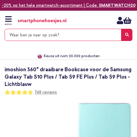
-20% op het hele smartwatch-assortiment | Code:
SMARTWATCH20
Ga
naar
de
MENU
inhoud
Alles voor jouw telefoon, tablet, smartwatch of laptop
Dezelfde dag verzonden *
Keuze uit ruim 20.000 producten
We've got you covered!
imoshion 360° draaibare Bookcase voor de Samsung
Galaxy Tab S10 Plus / Tab S9 FE Plus / Tab S9 Plus -
Lichtblauw
Waardering:
748
reviews
94
100
% of
Ga
naar
het
einde
van
de
afbeeldingen-