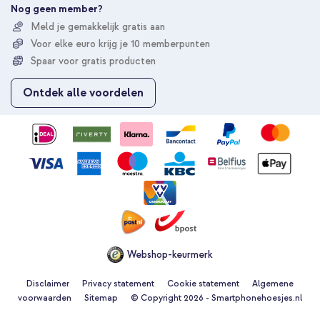
e
Nog geen member?
r
Meld je gemakkelijk gratis aan
u
Voor elke euro krijg je 10 memberpunten
o
p
Spaar voor gratis producten
o
n
Ontdek alle voordelen
z
e
n
i
e
u
w
s
b
r
i
e
Webshop-keurmerk
f
Disclaimer
Privacy statement
Cookie statement
Algemene
voorwaarden
Sitemap
© Copyright 2026 - Smartphonehoesjes.nl