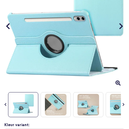
gallerij
Ga
Kleur variant: