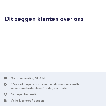
- Black
Dit zeggen klanten over ons
10% korting
Gratis verzending
€ 28,98
€ 29,98
Gratis
verzending
In winkelmandje
imoshion 360° draaibare Bookcase Samsung Galaxy Tab S10
Plus / Tab S9 FE Plus / Tab S9 Plus - Lichtblauw + Originele S Pen
Gratis verzending NL & BE
Galaxy Tab S9 / Plus / Ultra - Zwart
* Op werkdagen voor 21:00 besteld met onze snelle
verzendmethode, dezelfde dag verzonden.
60 dagen bedenktijd
Veilig & achteraf betalen