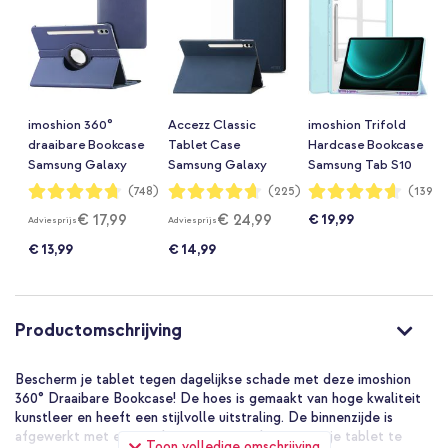
imoshion 360°
Accezz Classic
imoshion Trifold
draaibare Bookcase
Tablet Case
Hardcase Bookcase
Samsung Galaxy
Samsung Galaxy
Samsung Tab S10
Tab S10 Plus / Tab
Tab S10 Plus / Tab
Plus / Tab S9 FE
Waardering:
Waardering:
Waardering:
(748)
(225)
(139)
94%
93%
92%
S9 FE Plus / Tab S9
S9 FE Plus / Tab S9
Plus / Tab S9 Plus
€ 17,99
€ 24,99
€ 19,99
Adviesprijs
Adviesprijs
Plus - Donkerblauw
Plus - Donkerblauw
12.4 inch -
Lichtblauw
€ 13,99
€ 14,99
Productomschrijving
Bescherm je tablet tegen dagelijkse schade met deze imoshion
360° Draaibare Bookcase! De hoes is gemaakt van hoge kwaliteit
kunstleer en heeft een stijlvolle uitstraling. De binnenzijde is
afgewerkt met een zachte voering om krassen op je tablet te
Toon volledige omschrijving