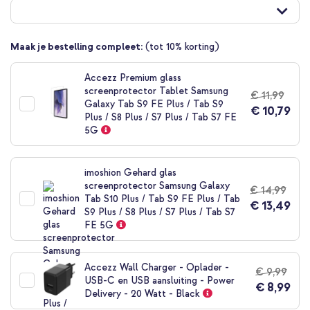
naar
het
begin
van
Maak je bestelling compleet:
(tot 10% korting)
de
afbeeldingen-
Accezz Premium glass
gallerij
screenprotector Tablet Samsung
€ 11,99
Galaxy Tab S9 FE Plus / Tab S9
€ 10,79
Plus / S8 Plus / S7 Plus / Tab S7 FE
5G
imoshion Gehard glas
screenprotector Samsung Galaxy
€ 14,99
Tab S10 Plus / Tab S9 FE Plus / Tab
€ 13,49
S9 Plus / S8 Plus / S7 Plus / Tab S7
FE 5G
Accezz Wall Charger - Oplader -
€ 9,99
USB-C en USB aansluiting - Power
€ 8,99
Delivery - 20 Watt - Black