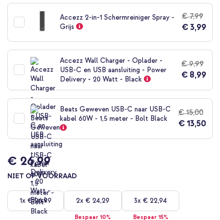
naar
het
€ 7,99
Accezz 2-in-1 Schermreiniger Spray -
begin
€ 3,99
Grijs
van
de
afbeeldingen-
gallerij
Accezz Wall Charger - Oplader -
€ 9,99
USB-C en USB aansluiting - Power
€ 8,99
Delivery - 20 Watt - Black
Beats Geweven USB-C naar USB-C
€ 15,00
kabel 60W - 1,5 meter - Bolt Black
€ 13,50
€ 26,99
NIET OP VOORRAAD
1x
€ 26,99
2x
€ 24,29
3x
€ 22,94
Bespaar 10%
Bespaar 15%