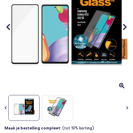
gallerij
Ga
Maak je bestelling compleet:
(tot 10% korting)