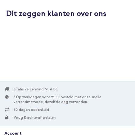
Dit zeggen klanten over ons
10% korting
Gratis verzending
€ 40,49
€ 41,99
Gratis
verzending
In winkelmandje
Gratis verzending NL & BE
* Op werkdagen voor 21:00 besteld met onze snelle
verzendmethode, dezelfde dag verzonden.
60 dagen bedenktijd
Veilig & achteraf betalen
Account