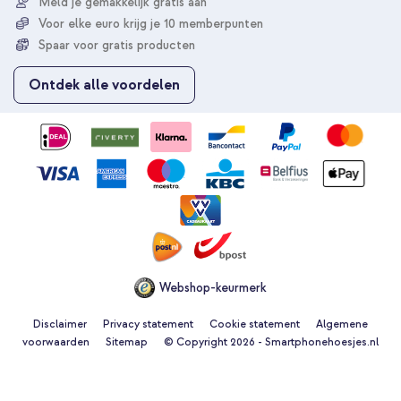
Meld je gemakkelijk gratis aan
u
Voor elke euro krijg je 10 memberpunten
o
p
Spaar voor gratis producten
o
n
Ontdek alle voordelen
z
e
n
i
e
u
w
s
b
r
i
e
Webshop-keurmerk
f
Disclaimer
Privacy statement
Cookie statement
Algemene
voorwaarden
Sitemap
© Copyright 2026 - Smartphonehoesjes.nl