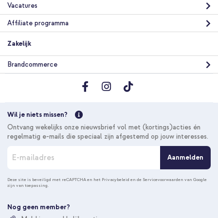
Vacatures
Affiliate programma
Zakelijk
Brandcommerce
Wil je niets missen?
Ontvang wekelijks onze nieuwsbrief vol met (kortings)acties én
regelmatig e-mails die speciaal zijn afgestemd op jouw interesses.
A
Aanmelden
b
o
n
Deze site is beveiligd met reCAPTCHA en het
Privacybeleid
en de
Servicevoorwaarden
van Google
zijn van toepassing.
n
e
e
Nog geen member?
r