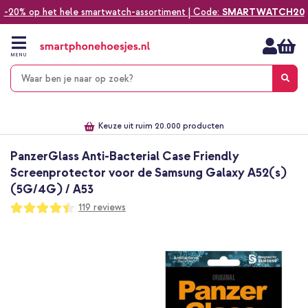
-20% op het hele smartwatch-assortiment | Code:
SMARTWATCH20
Ga
naar
de
MENU
inhoud
Alles voor jouw telefoon, tablet, smartwatch of laptop
Dezelfde dag verzonden *
Keuze uit ruim 20.000 producten
We've got you covered!
PanzerGlass Anti-Bacterial Case Friendly
Screenprotector voor de Samsung Galaxy A52(s)
(5G/4G) / A53
Waardering:
119
reviews
88
100
% of
Ga
naar
het
einde
van
de
afbeeldingen-