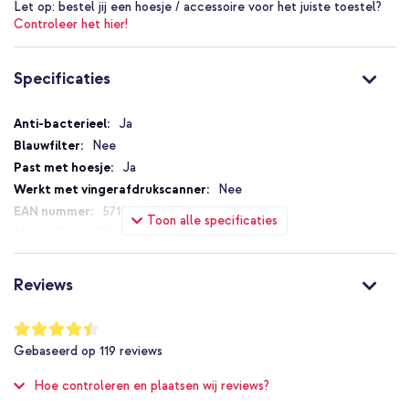
Let op:
bestel jij een hoesje / accessoire voor het juiste toestel?
Controleer het hier!
Specificaties
Specificaties
Ja
Nee
Ja
Nee
5711724072536
Toon alle specificaties
PanzerGlass
7253
Transparant
Reviews
Glas
Samsung
Waardering:
88
%
Smartphone
Gebaseerd op
119
reviews
of
Screenprotectors
100
Hoe controleren en plaatsen wij reviews?
Gehard glas
1 Pc