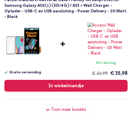
Samsung Galaxy A52(s) (5G/4G) / A53 + Wall Charger -
Oplader - USB-C en USB aansluiting - Power Delivery - 20 Watt
- Black
10% korting
Gratis verzending
€ 35,98
€ 36,98
Gratis
verzending
In winkelmandje
PanzerGlass Anti-Bacterial Case Friendly Screenprotector
Toon meer bundels
Samsung Galaxy A52(s) (5G/4G) / A53 + Geweven USB-C naar
USB-C kabel 60W - 1,5 meter - Bolt Black