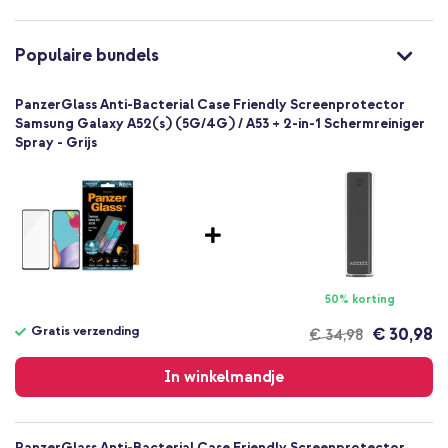
Scherm schoonmaak kit
Uitstekend
Populaire bundels
Uitstekend
Nee
PanzerGlass Anti-Bacterial Case Friendly Screenprotector
Nee
Samsung Galaxy A52(s) (5G/4G) / A53 + 2-in-1 Schermreiniger
Spray - Grijs
Nee
Beeldscherm
50% korting
Gratis verzending
€ 30,98
€ 34,98
Gratis
verzending
In winkelmandje
PanzerGlass Anti-Bacterial Case Friendly Screenprotector