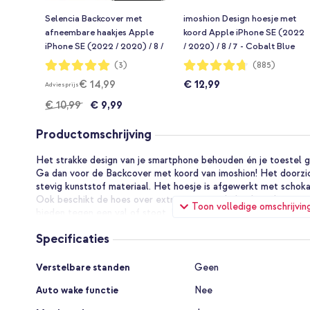
Selencia Backcover met
imoshion Design hoesje met
afneembare haakjes Apple
koord Apple iPhone SE (2022
iPhone SE (2022 / 2020) / 8 /
/ 2020) / 8 / 7 - Cobalt Blue
7 - Transparant
Flowers Connect
Waardering:
Waardering:
(3)
(885)
100%
94%
€ 14,99
€ 12,99
Adviesprijs
€ 10,99
€ 9,99
Productomschrijving
Het strakke design van je smartphone behouden én je toestel
Ga dan voor de Backcover met koord van imoshion! Het doorzich
stevig kunststof materiaal. Het hoesje is afgewerkt met schoka
Ook beschikt de hoes over extra verstevigde hoeken, die jouw
Toon volledige omschrijvin
bieden tegen een val of stoot. De backcover is voorzien van ee
Dankzij het koord draag jij je telefoon gemakkelijk bij je en heb j
Specificaties
handig als je staat te dansen of een festival of lekker bezig b
Specificaties
Sterk verstelbaar koord
Verstelbare standen
Geen
Het koord heeft een diameter van 5mm en is gemaakt van sterk 
Auto wake functie
Nee
het koord zacht maar toch sterk, en zorgt ervoor dat het bij het 
Door de zilverkleurige schuifconstructie is het makkelijk om het