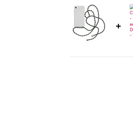
imoshion Transparante Backcover
Multi Color + USB-C naar Lightn
elijk bij je draagt? Bestel dan
Hardcase