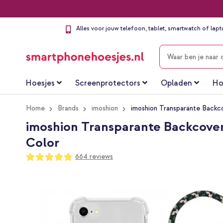
Alles voor jouw telefoon, tablet, smartwatch of lap
ZOEKEN
Hoesjes
Screenprotectors
Opladen
Ho
Home
Brands
imoshion
imoshion Transparante Backco
imoshion Transparante Backcover 
Color
Waardering:
664
reviews
96
100
% of
Ga
naar
het
einde
van