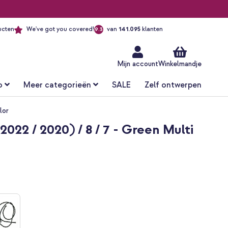
ucten
We've got you covered!
van
141.095
klanten
9.3
Ga
naar
de
inhoud
Mijn account
Winkelmandje
o
Meer categorieën
SALE
Zelf ontwerpen
lor
22 / 2020) / 8 / 7 - Green Multi