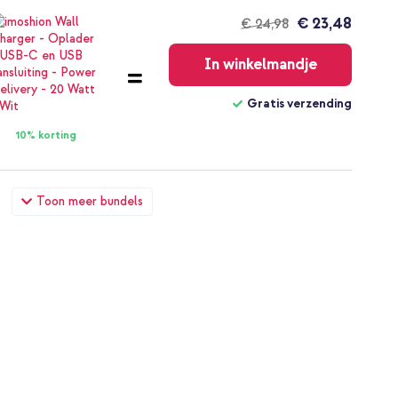
€ 23,48
€ 24,98
Gratis
verzending
In winkelmandje
Gratis verzending
10% korting
 met koord Apple iPhone SE (2022 / 2020) / 8 / 7 - Green
Toon meer bundels
ing kabel - Refurbished - 1 meter - Wit
€ 23,49
€ 24,99
Gratis
verzending
In winkelmandje
Gratis verzending
10% korting