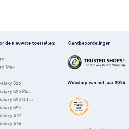
imoshion Transparante Backcover
Multi Color + PopGrip - Afneem
or de nieuwste toestellen:
Klantbeoordelingen
Pro
Pro Max
Webshop van het jaar 2026
alaxy S26
alaxy S26 Plus
alaxy S26 Ultra
alaxy S25
alaxy A57
alaxy A56