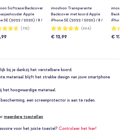
hion Softcase Backcover
imoshion Transparante
imoshion Tra
pasjeshouder Apple
Backcover met koord Apple
Backcover me
e SE (2022 / 2020) / 8 /
iPhone SE (2022 / 2020) / 8 /
iPhone SE (20
ransparant
7 - Rosé Goud
7 - Zwart & 
dering:
Waardering:
Waardering:
(110)
(664)
96%
96%
,99
€ 12,99
€ 12,99
k bij je dankzij het verstelbare koord.
nte materiaal blijft het strakke design van jouw smartphone
j het hoogwaardige materiaal.
 bescherming, een screenprotector is aan te raden.
oor
meerdere toestellen
essoire voor het juiste toestel?
Controleer het hier!