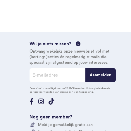
 met koord Apple iPhone SE (2022 / 2020) / 8 / 7 - Green
baar - Black
€ 21,98
€ 24,98
Gratis
verzending
In winkelmandje
Wil je niets missen?
Gratis verzending
Ontvang wekelijks onze nieuwsbrief vol met
20% korting
(kortings)acties én regelmatig e-mails die
speciaal zijn afgestemd op jouw interesses.
A
Aanmelden
b
o
n
Deze site is beveiligd met reCAPTCHA en het
Privacybeleid
en de
Servicevoorwaarden
van Google zijn van toepassing.
n
e
e
r
u
Nog geen member?
o
Meld je gemakkelijk gratis aan
p