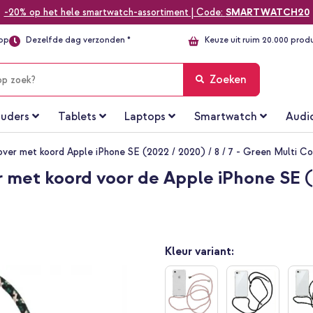
-20% op het hele smartwatch-assortiment | Code:
SMARTWATCH20
top
Dezelfde dag verzonden *
Keuze uit ruim 20.000 prod
Zoeken
uders
Tablets
Laptops
Smartwatch
Audi
ver met koord Apple iPhone SE (2022 / 2020) / 8 / 7 - Green Multi Co
met koord voor de Apple iPhone SE (20
Kleur variant: