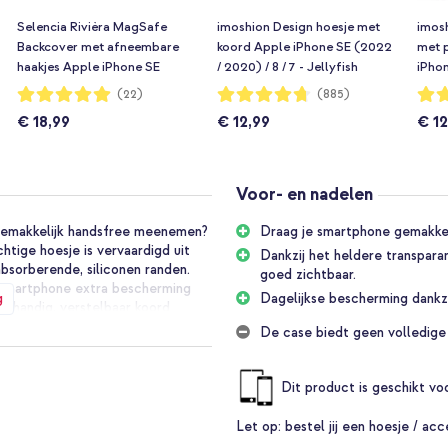
Selencia Rivièra MagSafe
imoshion Design hoesje met
imos
Backcover met afneembare
koord Apple iPhone SE (2022
met 
haakjes Apple iPhone SE
/ 2020) / 8 / 7 - Jellyfish
iPhon
(2022 / 2020) / 8 / 7 / 6(s) -
Watercolor
7 - T
Waardering:
Waardering:
Waar
(22)
(885)
99%
94%
93%
Sorbet Pink
€ 18,99
€ 12,99
€ 12
Voor- en nadelen
 gemakkelijk handsfree meenemen?
Draag je smartphone gemakkelij
tige hoesje is vervaardigd uit
Dankzij het heldere transpara
bsorberende, siliconen randen.
goed zichtbaar.
 smartphone extra bescherming
g
Dagelijkse bescherming dankzi
n handig, verstelbaar koord.
e altijd je handen vrij. Super
De case biedt geen volledige
ent met het huishouden.
Dit product is geschikt v
natuurlijk materiaal. Dit maakt
dragen niet in je huid snijdt.
Let op:
bestel jij een hoesje / acc
 koord in de juiste lengte te