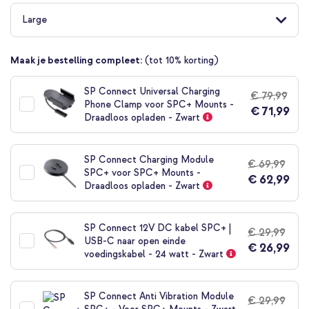
naar
het
Large
begin
van
de
Maak je bestelling compleet:
(tot 10% korting)
afbeeldingen-
gallerij
SP Connect Universal Charging
€ 79,99
Phone Clamp voor SPC+ Mounts -
€ 71,99
Draadloos opladen - Zwart
SP Connect Charging Module
€ 69,99
SPC+ voor SPC+ Mounts -
€ 62,99
Draadloos opladen - Zwart
SP Connect 12V DC kabel SPC+ |
€ 29,99
USB-C naar open einde
€ 26,99
voedingskabel - 24 watt - Zwart
SP Connect Anti Vibration Module
€ 29,99