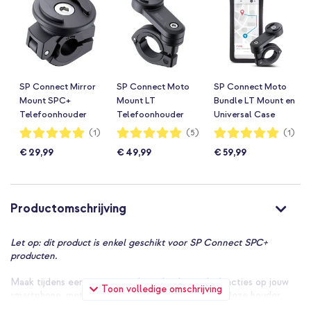
SP Connect Mirror
SP Connect Moto
SP Connect Moto
Mount SPC+
Mount LT
Bundle LT Mount en
Telefoonhouder
Telefoonhouder
Universal Case
Scooter / Motor -
Fiets / Scooter /
SPC+
Waardering:
Waardering:
Waardering:
(1)
(5)
(1)
100%
100%
100%
Spiegel bevestiging
Motor voor SPC+
Telefoonhouder
€ 29,99
€ 49,99
€ 59,99
- Zwart
hoesjes - Zwart
Fiets / Scooter /
Motor -
Spatwaterdicht -
Universeel - Zwart
Productomschrijving
Let op: dit product is enkel geschikt voor SP Connect SPC+
producten.
Maak tijdens een motorrit veilig gebruik van de functies op jouw
Toon volledige omschrijving
smartphone, met de SP Connect Brake Mount L. Deze houder
beschikt over het gepatenteerde twist-to-lock mechanisme van