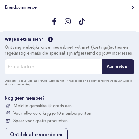
Brandcommerce
Wil je niets missen?
Ontvang wekelijks onze nieuwsbrief vol met (kortings)acties én
regelmatig e-mails die speciaal zijn afgestemd op jouw interesses.
A
Aanmelden
b
o
n
Deze site is beveiligd met reCAPTCHA en het
Privacybeleid
en de
Servicevoorwaarden
van Google
zijn van toepassing.
n
e
e
Nog geen member?
r
Meld je gemakkelijk gratis aan
u
Voor elke euro krijg je 10 memberpunten
o
p
Spaar voor gratis producten
o
n
Ontdek alle voordelen
z