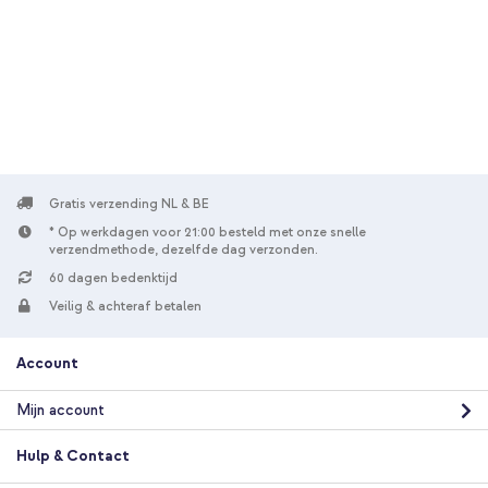
Gratis verzending
€ 86,98
€ 89,98
Gratis
verzending
In winkelmandje
SP Connect Brake Mount L SPC+ Telefoonhouder Scooter /
Motor - Remvloeistof reservoir - Zwart + Anti Vibration
Module SPC+ - Voor SPC+ Mounts - Zwart
Gratis verzending NL & BE
* Op werkdagen voor 21:00 besteld met onze snelle
verzendmethode, dezelfde dag verzonden.
60 dagen bedenktijd
Veilig & achteraf betalen
Account
10% korting
Gratis verzending
€ 86,98
€ 89,98
Mijn account
Gratis
verzending
In winkelmandje
Hulp & Contact