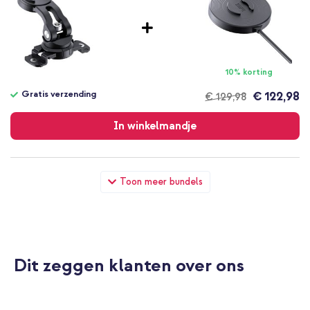
10% korting
Gratis verzending
€ 122,98
€ 129,98
Gratis
verzending
In winkelmandje
SP Connect Brake Mount L SPC+ Telefoonhouder Scooter /
Toon meer bundels
Motor - Remvloeistof reservoir - Zwart + 12V DC kabel SPC+ |
USB-C naar open einde voedingskabel - 24 watt - Zwart
Dit zeggen klanten over ons
10% korting