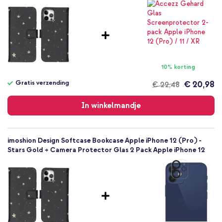
Kunstleer
Sterren
Apple
A2172, A2341, A2402, A2403, A2404, A2406,
A2407, A2408
Smartphone
10% korting
Geen
Nee
Gratis verzending
€ 20,98
€ 22,48
Gratis
Bookcase
verzending
In winkelmandje
Hoesje
Volledige bescherming
imoshion Design Softcase Bookcase Apple iPhone 12 (Pro) -
Stars Gold + Camera Protector Glas 2 Pack Apple iPhone 12