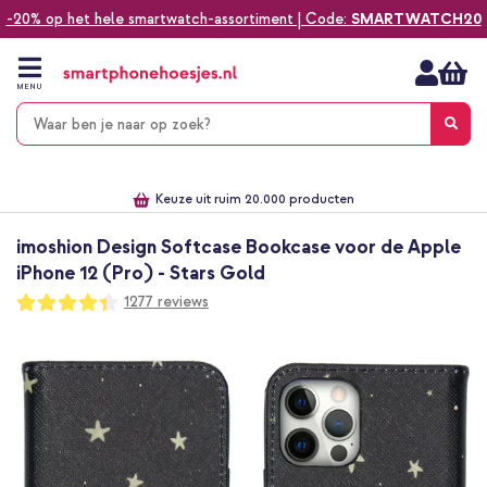
-20% op het hele smartwatch-assortiment | Code:
SMARTWATCH20
Ga
naar
de
MENU
inhoud
Alles voor jouw telefoon, tablet, smartwatch of laptop
Dezelfde dag verzonden *
Keuze uit ruim 20.000 producten
We've got you covered!
imoshion Design Softcase Bookcase voor de Apple
iPhone 12 (Pro) - Stars Gold
Waardering:
1277
reviews
87
100
% of
Ga
naar
het
einde
van
de
afbeeldingen-
gallerij