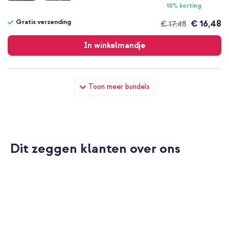
10% korting
Gratis verzending
€ 16,48
€ 17,48
Gratis
verzending
In winkelmandje
imoshion Design Softcase Bookcase Apple iPhone 12 (Pro) -
Toon meer bundels
Stars Gold + Wall Charger - Oplader - USB-C en USB
aansluiting - Power Delivery - 20 Watt - Wit
Dit zeggen klanten over ons
10% korting
Gratis verzending
€ 20,98
€ 22,48
Gratis
verzending
In winkelmandje