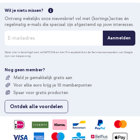
Wil je niets missen?
Ontvang wekelijks onze nieuwsbrief vol met (kortings)acties én
regelmatig e-mails die speciaal zijn afgestemd op jouw interesses.
A
Aanmelden
b
o
n
Deze site is beveiligd met reCAPTCHA en het
Privacybeleid
en de
Servicevoorwaarden
van Google
zijn van toepassing.
n
e
e
Nog geen member?
r
Meld je gemakkelijk gratis aan
u
Voor elke euro krijg je 10 memberpunten
o
p
Spaar voor gratis producten
o
n
Ontdek alle voordelen
z
e
n
i
e