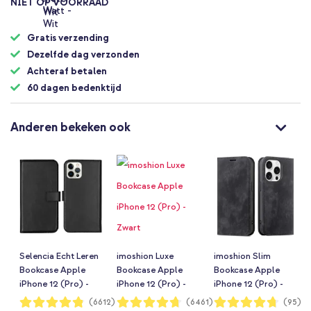
NIET OP VOORRAAD
Gratis verzending
Dezelfde dag verzonden
Achteraf betalen
60 dagen bedenktijd
Anderen bekeken ook
Selencia Echt Leren
imoshion Luxe
imoshion Slim
Bookcase Apple
Bookcase Apple
Bookcase Apple
iPhone 12 (Pro) -
iPhone 12 (Pro) -
iPhone 12 (Pro) -
Zwart
Zwart
Zwart
Waardering:
Waardering:
Waardering:
(6612)
(6461)
(95)