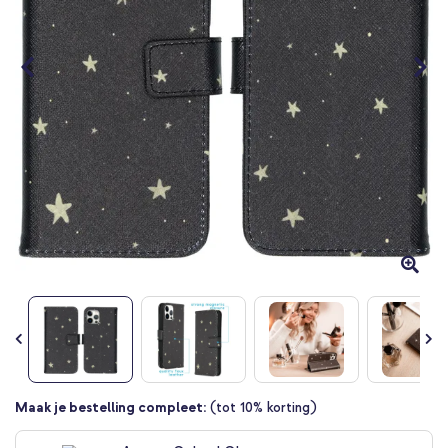
Ga
Maak je bestelling compleet:
(tot 10% korting)
naar
het