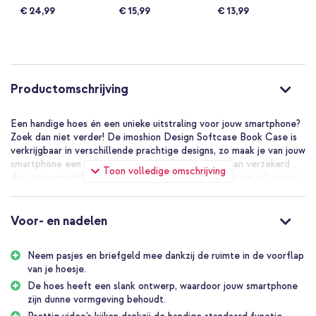
96%
94%
94%
€ 24,99
€ 15,99
€ 13,99
Productomschrijving
Een handige hoes én een unieke uitstraling voor jouw smartphone?
Zoek dan niet verder! De imoshion Design Softcase Book Case is
verkrijgbaar in verschillende prachtige designs, zo maak je van jouw
smartphone een echte eyecatcher. Ook ben je ervan verzekerd
Toon volledige omschrijving
dat jouw smartphone optimaal beschermd wordt tegen val,-stoot-
en krasschade. Naast het prachtige design heeft de hoes ook
opbergruimte voor pasjes en briefgeld zodat je jouw belangrijkste
pasjes altijd bij de hand hebt. De hoes is gemakkelijk als standaard
Voor- en nadelen
neer te zetten bij lange gesprekken of het bekijken van video’s.
Moderne en slanke pasvorm
Neem pasjes en briefgeld mee dankzij de ruimte in de voorflap
De hoes is gemaakt van kunstleer en heeft een slank ontwerp,
van je hoesje.
waardoor je telefoon zijn dunne vormgeving behoudt. Ideaal
De hoes heeft een slank ontwerp, waardoor jouw smartphone
wanneer je de hoes graag in je kleding bij je draagt. De imoshion
zijn dunne vormgeving behoudt.
Design Softcase Book Case is beschikbaar in meerdere designs,