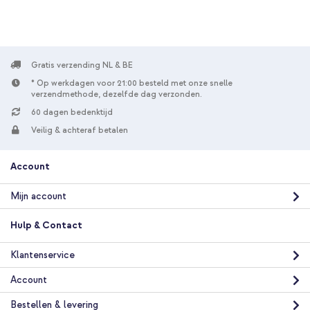
imoshion Design Softcase Bookcase Apple iPhone 12 (Pro) -
Stars Gold + USB-C naar Lightning kabel - Refurbished - 1
meter - Wit
Gratis verzending NL & BE
* Op werkdagen voor 21:00 besteld met onze snelle
verzendmethode, dezelfde dag verzonden.
60 dagen bedenktijd
Veilig & achteraf betalen
Account
10% korting
Gratis verzending
€ 20,99
Mijn account
€ 22,49
Gratis
verzending
Hulp & Contact
In winkelmandje
Klantenservice
Account
Bestellen & levering