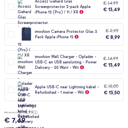
Accezz Gehard Glas
€ 14,99
begin
Screenprotector 2-pack Apple
€ 13,49
van
iPhone 12 (Pro) / 11 / XR
de
afbeeldingen-
gallerij
€ 9,99
imoshion Camera Protector Glas 2
€ 8,99
Pack Apple iPhone 12
imoshion Wall Charger - Oplader -
€ 14,99
USB-C en USB aansluiting - Power
€ 13,49
Delivery - 20 Watt - Wit
€ 15,00
Apple USB-C naar Lightning kabel -
€ 13,50
Refurbished - 1 meter - Wit
€ 14,99
Adviesprijs
€ 7,49