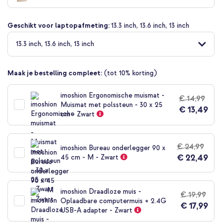
begin
van
Geschikt voor laptopafmeting:
13.3 inch, 13.6 inch, 13 inch
de
afbeeldingen-
13.3 inch, 13.6 inch, 13 inch
gallerij
Maak je bestelling compleet:
(tot 10% korting)
imoshion Ergonomische muismat -
€ 14,99
Muismat met polssteun - 30 x 25
€ 13,49
cm - Zwart
€ 24,99
imoshion Bureau onderlegger 90 x
€ 22,49
45 cm - M - Zwart
imoshion Draadloze muis -
€ 19,99
Oplaadbare computermuis + 2.4G
€ 17,99
USB-A adapter - Zwart