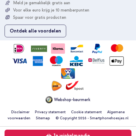
r
Meld je gemakkelijk gratis aan
u
Voor elke euro krijg je 10 memberpunten
o
p
Spaar voor gratis producten
o
n
Ontdek alle voordelen
z
e
n
i
e
u
w
s
b
r
i
e
Webshop-keurmerk
f
Disclaimer
Privacy statement
Cookie statement
Algemene
voorwaarden
Sitemap
© Copyright 2026 - Smartphonehoesjes.nl
In winkelmandje