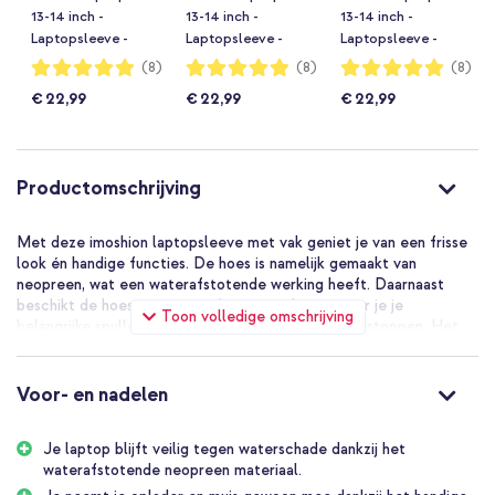
13-14 inch -
13-14 inch -
13-14 inch -
Laptopsleeve -
Laptopsleeve -
Laptopsleeve -
Zwart
Donkergroen
Blauw
Waardering:
Waardering:
Waardering:
(8)
(8)
(8)
98%
98%
98%
€ 22,99
€ 22,99
€ 22,99
Productomschrijving
Met deze imoshion laptopsleeve met vak geniet je van een frisse
look én handige functies. De hoes is namelijk gemaakt van
neopreen, wat een waterafstotende werking heeft. Daarnaast
beschikt de hoes over een vak met ritssluiting waar je je
Toon volledige omschrijving
belangrijke spullen zoals je muis en oplader in kunt stoppen. Het
hoofdvak beschikt ook over een ritssluiting, die aan twee kanten
te openen of sluiten is. Zo heb je altijd je laptop snel bij de hand.
Tot slot is de binnenzijde van de sleeve afgewerkt met zacht
Voor- en nadelen
microvezel, zodat je laptop veilig is tegen krasjes en stof.
Neopreen materiaal
Je laptop blijft veilig tegen waterschade dankzij het
Het neopreen materiaal waar deze sleeve van gemaakt is heeft de
waterafstotende neopreen materiaal.
mooie eigenschap dat het waterafstotend is. Geen zorgen dus