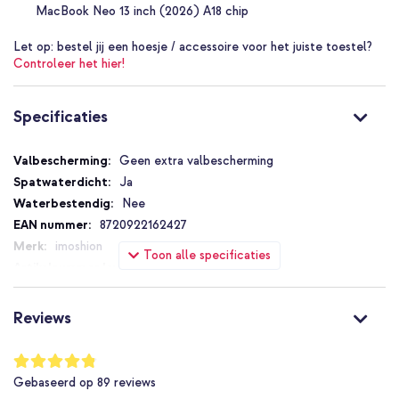
Op zoek naar een praktische laptopsleeve? Ga dan voor deze
MacBook Neo 13 inch (2026) A18 chip
imoshion Laptopsleeve met vak!
Let op:
bestel jij een hoesje / accessoire voor het juiste toestel?
Controleer het hier!
Specificaties
Specificaties
Geen extra valbescherming
Ja
Nee
8720922162427
imoshion
Toon alle specificaties
SH00074059
Beige
Neopreen
Reviews
200
Universeel
Waardering:
96
%
13.3 inch, 13.6 inch, 13 inch
Gebaseerd op
89
reviews
of
Laptop
100