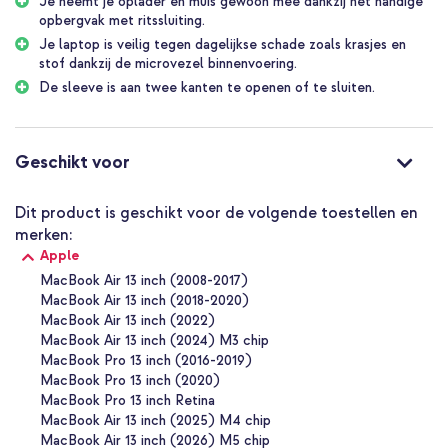
Je neemt je oplader en muis gewoon mee dankzij het handige
wanneer er per ongeluk een glas water over tafel gaat of je door
opbergvak met ritssluiting.
de regen moet lopen, je laptop blijft veilig!
Je laptop is veilig tegen dagelijkse schade zoals krasjes en
Handige ritssluiting
stof dankzij de microvezel binnenvoering.
Deze imoshion laptop hoes heeft een stevige ritssluiting.
De sleeve is aan twee kanten te openen of te sluiten.
Bovendien is de sleeve aan twee kanten te openen of te sluiten.
Zo heb jij je laptop altijd snel bij de hand of juist weer opgeborgen!
Geschikt voor laptops van 13 inch
Geschikt voor
Let op! Deze sleeve is geschikt voor laptops met een
schermgrootte van 13 inch. Het formaat van de binnenkant is 31 x
22,5 x 2 cm, zoals je in de foto kunt zien. Meet jouw laptop goed
Dit product is geschikt voor de volgende toestellen en
op om zeker te zijn dat je de juiste maat koopt.
merken:
Waarom de imoshion Laptop hoes met vak?
Apple
Neopreen materiaal heeft een waterafstotende werking
MacBook Air 13 inch (2008-2017)
MacBook Air 13 inch (2018-2020)
Handig vak voor oplader en muis
MacBook Air 13 inch (2022)
Microvezel binnenkant beschermt tegen krasjes en stof
MacBook Air 13 inch (2024) M3 chip
MacBook Pro 13 inch (2016-2019)
Met een stevige ritssluiting
MacBook Pro 13 inch (2020)
Inclusief 1 jaar garantie
MacBook Pro 13 inch Retina
MacBook Air 13 inch (2025) M4 chip
MacBook Air 13 inch (2026) M5 chip