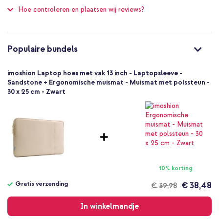
Hoe controleren en plaatsen wij reviews?
Sleeve/hoes
Laptophoes
1 Pc
2 cm
Populaire bundels
31 cm
22.5 cm
imoshion Laptop hoes met vak 13 inch - Laptopsleeve -
Ritssluiting
Sandstone + Ergonomische muismat - Muismat met polssteun -
30 x 25 cm - Zwart
Lichte stoten, Volledige bescherming
10% korting
Gratis verzending
€ 38,48
€ 39,98
Gratis
verzending
In winkelmandje