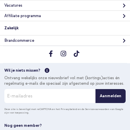
Vacatures
Affiliate programma
Zakelijk
Brandcommerce
Wil je niets missen?
Ontvang wekelijks onze nieuwsbrief vol met (kortings)acties én
regelmatig e-mails die speciaal zijn afgestemd op jouw interesses.
A
Aanmelden
b
o
n
Deze site is beveiligd met reCAPTCHA en het
Privacybeleid
en de
Servicevoorwaarden
van Google
zijn van toepassing.
n
e
e
Nog geen member?