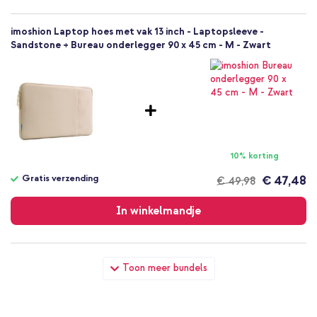
imoshion Laptop hoes met vak 13 inch - Laptopsleeve -
Sandstone + Bureau onderlegger 90 x 45 cm - M - Zwart
10% korting
Gratis verzending
€ 47,48
€ 49,98
Gratis
verzending
In winkelmandje
imoshion Laptop hoes met vak 13 inch - Laptopsleeve -
Toon meer bundels
Sandstone + Draadloze muis - Oplaadbare computermuis +
2.4G USB-A adapter - Zwart