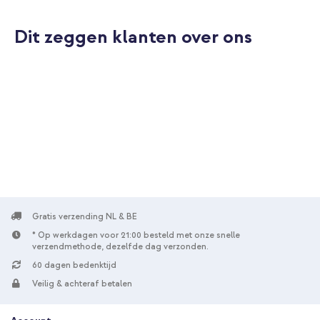
Dit zeggen klanten over ons
10% korting
Gratis verzending
€ 42,98
€ 44,98
Gratis
verzending
In winkelmandje
Gratis verzending NL & BE
* Op werkdagen voor 21:00 besteld met onze snelle
verzendmethode, dezelfde dag verzonden.
60 dagen bedenktijd
Veilig & achteraf betalen