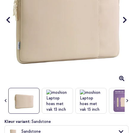
Ga
Kleur variant:
Sandstone
naar
Sandstone
het