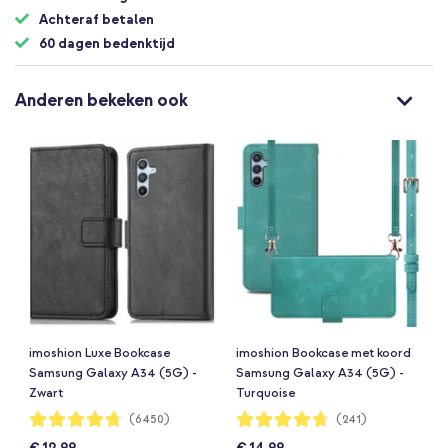
Achteraf betalen
60 dagen bedenktijd
Anderen bekeken ook
imoshion Luxe Bookcase
imoshion Bookcase met koord
Samsung Galaxy A34 (5G) -
Samsung Galaxy A34 (5G) -
Zwart
Turquoise
Waardering:
Waardering:
(6450)
(241)
94%
94%
€ 12,99
€ 14,99