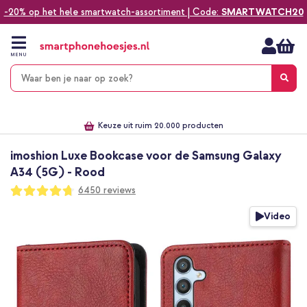
-20% op het hele smartwatch-assortiment | Code:
SMARTWATCH20
Ga
naar
de
MENU
inhoud
Alles voor jouw telefoon, tablet, smartwatch of laptop
Dezelfde dag verzonden *
Keuze uit ruim 20.000 producten
We've got you covered!
imoshion Luxe Bookcase voor de Samsung Galaxy
A34 (5G) - Rood
Waardering:
6450
reviews
94
100
% of
Ga
Video
naar
het
einde
van
de
afbeeldingen-
gallerij