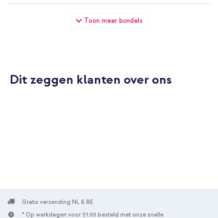
imoshion Luxe Bookcase Samsung Galaxy A34 (5G) - Rood +
Toon meer bundels
Geweven USB-C naar USB-C kabel 60W - 1,5 meter - Bolt Black
Dit zeggen klanten over ons
10% korting
Gratis verzending
€ 29,49
€ 30,99
Gratis
verzending
In winkelmandje
Gratis verzending NL & BE
* Op werkdagen voor 21:00 besteld met onze snelle