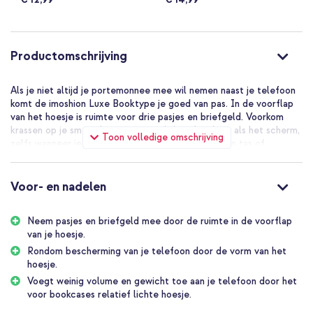
Productomschrijving
Als je niet altijd je portemonnee mee wil nemen naast je telefoon
komt de imoshion Luxe Booktype je goed van pas. In de voorflap
van het hoesje is ruimte voor drie pasjes en briefgeld. Voorkom
krassen op je smartphone aan zowel de achterkant als het scherm,
Toon volledige omschrijving
zelfs wanneer je je toestel en sleutels samen in een tas of
broekzak doet.
Goede bescherming van je smartphone
Voor- en nadelen
Aan de binnenkant van de booktype zit een flexibele siliconen
houder. De rand van de houder steekt enkele millimeters uit over
het scherm van het toestel. Hierdoor blijft ook de rand het
Neem pasjes en briefgeld mee door de ruimte in de voorflap
scherm van jouw smartphone veilig van stoten. De hoes blijft goed
van je hoesje.
afgesloten met de voorflap, zelfs tijdens een val of stoot door
Rondom bescherming van je telefoon door de vorm van het
een krachtige magneetsluiting.
hoesje.
Moderne en slanke pasvorm
Voegt weinig volume en gewicht toe aan je telefoon door het
De hoes is gemaakt van kunstleder en is beschikbaar in meerdere
voor bookcases relatief lichte hoesje.
tinten. Ga je voor neutraal zwart of spreekt een blauwe, groene of