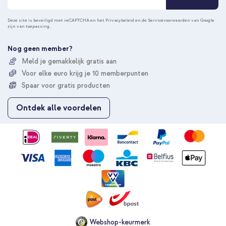
o
n
Deze site is beveiligd met reCAPTCHA en het
Privacybeleid
en de
Servicevoorwaarden
van Google
zijn van toepassing.
n
e
e
Nog geen member?
r
Meld je gemakkelijk gratis aan
u
Voor elke euro krijg je 10 memberpunten
o
p
Spaar voor gratis producten
o
n
Ontdek alle voordelen
z
e
n
i
e
u
w
s
b
r
i
e
Webshop-keurmerk