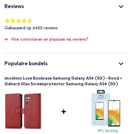
Nee
Ruimte voor pasjes en briefgeld
Reviews
Nee
Keuze uit meerdere kleuren
Nee
Waardering:
Standaard functie in de hoes
94
%
Niet van toepassing
Gebaseerd op
6450
reviews
of
Inclusief 1 jaar garantie
Nee
100
Hoe controleren en plaatsen wij reviews?
Bescherming tot 1 meter
Nee
Op zoek naar een stijlvolle bookcase met ruimte voor pasjes en
Goed
briefgeld? Ga voor de kunstlederen Luxe Bookcase van imoshion!
Nee
Populaire bundels
8719295491005
imoshion
imoshion Luxe Bookcase Samsung Galaxy A34 (5G) - Rood +
SH00057197
Gehard Glas Screenprotector Samsung Galaxy A34 (5G)
Rood
Kunstleer
Geen
Samsung
Smartphone
Geen
10% korting
Nee