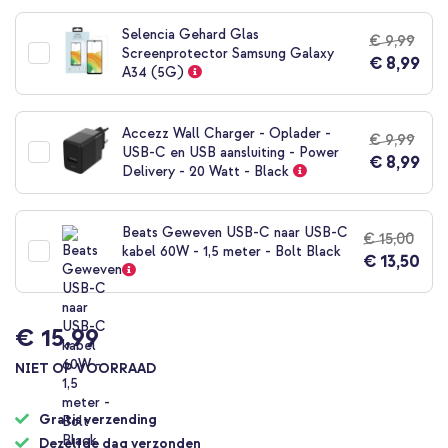
naar
het
Selencia Gehard Glas
€ 9,99
begin
Screenprotector Samsung Galaxy
€ 8,99
van
A34 (5G)
de
afbeeldingen-
gallerij
Accezz Wall Charger - Oplader -
€ 9,99
USB-C en USB aansluiting - Power
€ 8,99
Delivery - 20 Watt - Black
Beats Geweven USB-C naar USB-C
€ 15,00
kabel 60W - 1,5 meter - Bolt Black
€ 13,50
€ 15,99
NIET OP VOORRAAD
Gratis verzending
Dezelfde dag verzonden