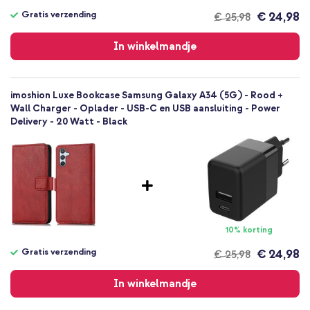
Bookcase
Gratis verzending
€ 24,98
€ 25,98
Gratis
Hoesje
verzending
In winkelmandje
Volledige bescherming
imoshion Luxe Bookcase Samsung Galaxy A34 (5G) - Rood +
Wall Charger - Oplader - USB-C en USB aansluiting - Power
Delivery - 20 Watt - Black
10% korting
Gratis verzending
€ 24,98
€ 25,98
Gratis
verzending
In winkelmandje