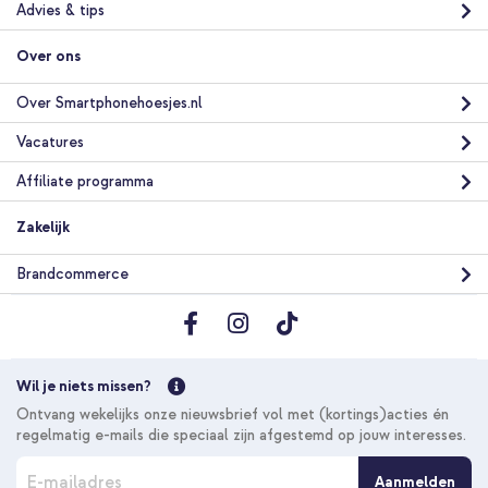
Advies & tips
Over ons
Over Smartphonehoesjes.nl
Vacatures
Affiliate programma
Zakelijk
Brandcommerce
Wil je niets missen?
Ontvang wekelijks onze nieuwsbrief vol met (kortings)acties én
regelmatig e-mails die speciaal zijn afgestemd op jouw interesses.
A
Aanmelden
b