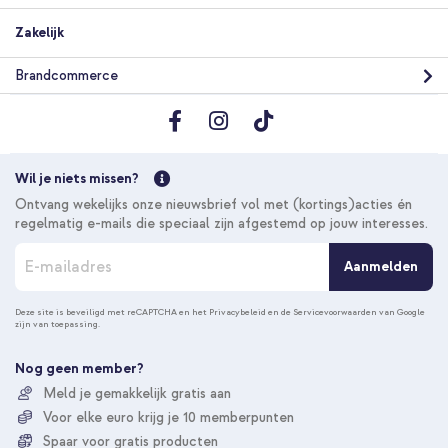
Zakelijk
Brandcommerce
Wil je niets missen?
Ontvang wekelijks onze nieuwsbrief vol met (kortings)acties én
regelmatig e-mails die speciaal zijn afgestemd op jouw interesses.
A
Aanmelden
b
o
n
Deze site is beveiligd met reCAPTCHA en het
Privacybeleid
en de
Servicevoorwaarden
van Google
zijn van toepassing.
n
e
e
Nog geen member?
r
Meld je gemakkelijk gratis aan
u
Voor elke euro krijg je 10 memberpunten
o
p
Spaar voor gratis producten