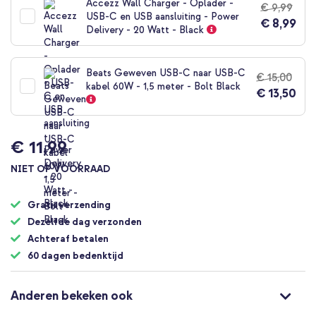
Accezz Wall Charger - Oplader -
€ 9,99
begin
USB-C en USB aansluiting - Power
€ 8,99
van
Delivery - 20 Watt - Black
de
afbeeldingen-
gallerij
Beats Geweven USB-C naar USB-C
€ 15,00
kabel 60W - 1,5 meter - Bolt Black
€ 13,50
€ 11,99
NIET OP VOORRAAD
Gratis verzending
Dezelfde dag verzonden
Achteraf betalen
60 dagen bedenktijd
Anderen bekeken ook