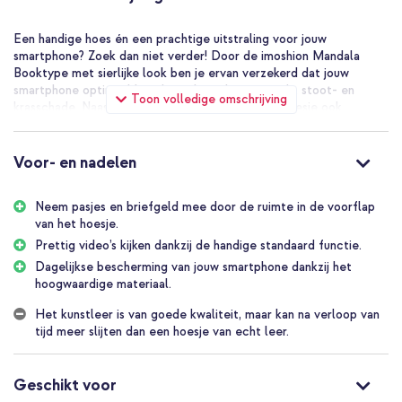
Een handige hoes én een prachtige uitstraling voor jouw
smartphone? Zoek dan niet verder! Door de imoshion Mandala
Booktype met sierlijke look ben je ervan verzekerd dat jouw
smartphone optimaal beschermd wordt tegen val-, stoot- en
Toon volledige omschrijving
krasschade. Naast het sierlijke design heeft het hoesje ook
opbergruimte voor pasjes en briefgeld zodat je jouw belangrijkste
pasjes altijd bij de hand hebt. De hoes is gemakkelijk als standaard
neer te zetten bij lange gesprekken of het bekijken van video’s.
Voor- en nadelen
Moderne en slanke pasvorm
De hoes heeft een slank ontwerp, waardoor je telefoon zijn dunne
Neem pasjes en briefgeld mee door de ruimte in de voorflap
vormgeving behoudt. Ideaal wanneer je de hoes graag in je kleding
van het hoesje.
bij je draagt. De imoshion Mandala Booktype is gemaakt van
Prettig video’s kijken dankzij de handige standaard functie.
kunstleer met een sierlijke look door de mandala print en is
Dagelijkse bescherming van jouw smartphone dankzij het
beschikbaar in meerdere tinten. Ga je voor neutraal zwart of
hoogwaardige materiaal.
spreekt een blauwe, paarse, roze of grijze hoes je meer aan? De
magneetsluiting is modern en minimalistisch vormgegeven. Het
Het kunstleer is van goede kwaliteit, maar kan na verloop van
stiksel van de hoes matcht de kleur van de hoes.
tijd meer slijten dan een hoesje van echt leer.
Ruimte voor 3 pasjes en briefgeld
Dankzij de imoshion Mandala Booktype kan jij jouw portemonnee
voortaan thuis laten! De booktype bevat 3 handige pashouders
Geschikt voor
zodat je jouw belangrijkste pasjes altijd bij de hand hebt. Daarnaast