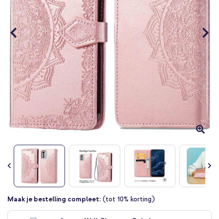
Ga
Maak je bestelling compleet:
(tot 10% korting)
naar
het