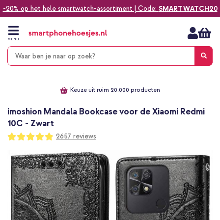
-20% op het hele smartwatch-assortiment | Code:
SMARTWATCH20
Ga
naar
de
MENU
inhoud
Alles voor jouw telefoon, tablet, smartwatch of laptop
Dezelfde dag verzonden *
Keuze uit ruim 20.000 producten
We've got you covered!
imoshion Mandala Bookcase voor de Xiaomi Redmi
10C - Zwart
Waardering:
2657
reviews
97
100
% of
Ga
naar
het
einde
van
de
afbeeldingen-
gallerij