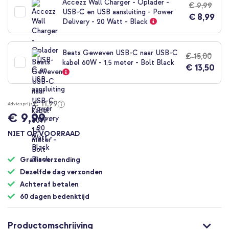
Accezz Wall Charger - Oplader -
€ 9,99
begin
USB-C en USB aansluiting - Power
€ 8,99
van
Delivery - 20 Watt - Black
de
afbeeldingen-
gallerij
Beats Geweven USB-C naar USB-C
€ 15,00
kabel 60W - 1,5 meter - Bolt Black
€ 13,50
€ 11,99
Adviesprijs
€ 9,99
NIET OP VOORRAAD
Gratis verzending
Dezelfde dag verzonden
Achteraf betalen
60 dagen bedenktijd
Productomschrijving