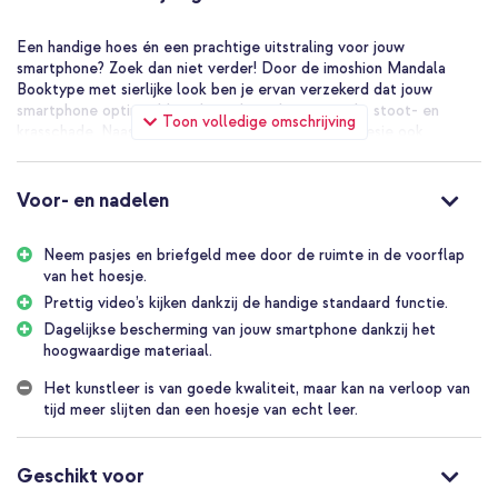
Een handige hoes én een prachtige uitstraling voor jouw
smartphone? Zoek dan niet verder! Door de imoshion Mandala
Booktype met sierlijke look ben je ervan verzekerd dat jouw
smartphone optimaal beschermd wordt tegen val-, stoot- en
Toon volledige omschrijving
krasschade. Naast het sierlijke design heeft het hoesje ook
opbergruimte voor pasjes en briefgeld zodat je jouw belangrijkste
pasjes altijd bij de hand hebt. De hoes is gemakkelijk als standaard
neer te zetten bij lange gesprekken of het bekijken van video’s.
Voor- en nadelen
Moderne en slanke pasvorm
De hoes heeft een slank ontwerp, waardoor je telefoon zijn dunne
Neem pasjes en briefgeld mee door de ruimte in de voorflap
vormgeving behoudt. Ideaal wanneer je de hoes graag in je kleding
van het hoesje.
bij je draagt. De imoshion Mandala Booktype is gemaakt van
Prettig video’s kijken dankzij de handige standaard functie.
kunstleer met een sierlijke look door de mandala print en is
Dagelijkse bescherming van jouw smartphone dankzij het
beschikbaar in meerdere tinten. Ga je voor neutraal zwart of
hoogwaardige materiaal.
spreekt een blauwe, paarse, roze of grijze hoes je meer aan? De
magneetsluiting is modern en minimalistisch vormgegeven. Het
Het kunstleer is van goede kwaliteit, maar kan na verloop van
stiksel van de hoes matcht de kleur van de hoes.
tijd meer slijten dan een hoesje van echt leer.
Ruimte voor 3 pasjes en briefgeld
Dankzij de imoshion Mandala Booktype kan jij jouw portemonnee
voortaan thuis laten! De booktype bevat 3 handige pashouders
Geschikt voor
zodat je jouw belangrijkste pasjes altijd bij de hand hebt. Daarnaast