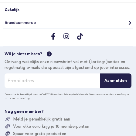
Zakelijk
Brandcommerce
Wil je niets missen?
Ontvang wekelijks onze nieuwsbrief vol met (kortings)acties én
regelmatig e-mails die speciaal zijn afgestemd op jouw interesses.
A
Aanmelden
b
o
n
Deze site is beveiligd met reCAPTCHA en het
Privacybeleid
en de
Servicevoorwaarden
van Google
zijn van toepassing.
n
e
e
Nog geen member?
r
Meld je gemakkelijk gratis aan
u
Voor elke euro krijg je 10 memberpunten
o
p
Spaar voor gratis producten