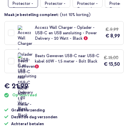
gallerij
Ga
Maak je bestelling compleet:
(tot 10% korting)
naar
het
Accezz Wall Charger - Oplader -
€ 9,99
begin
USB-C en USB aansluiting - Power
€ 8,99
van
Delivery - 20 Watt - Black
de
afbeeldingen-
gallerij
Beats Geweven USB-C naar USB-C
€ 15,00
kabel 60W - 1,5 meter - Bolt Black
€ 13,50
€ 21,99
Op voorraad
Gratis verzending
Dezelfde dag verzonden
Achteraf betalen