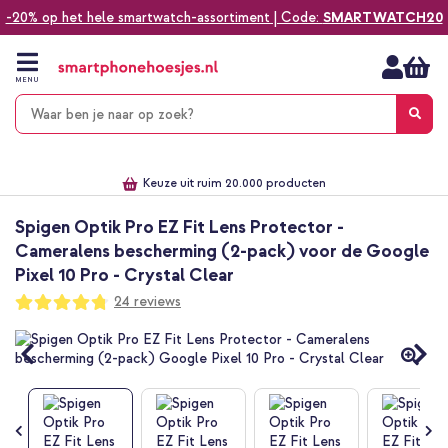
-20% op het hele smartwatch-assortiment | Code:
SMARTWATCH20
Ga
naar
de
MENU
inhoud
Alles voor jouw telefoon, tablet, smartwatch of laptop
Dezelfde dag verzonden *
Keuze uit ruim 20.000 producten
We've got you covered!
Spigen Optik Pro EZ Fit Lens Protector -
Cameralens bescherming (2-pack) voor de Google
Pixel 10 Pro - Crystal Clear
Waardering:
24
reviews
95
100
% of
Ga
naar
het
einde
van
de
afbeeldingen-