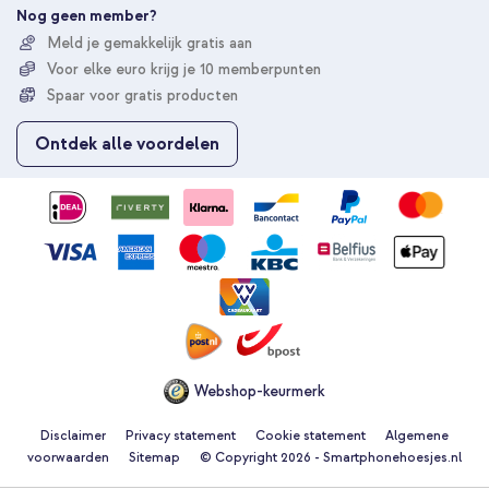
e
Nog geen member?
r
Meld je gemakkelijk gratis aan
u
Voor elke euro krijg je 10 memberpunten
o
p
Spaar voor gratis producten
o
n
Ontdek alle voordelen
z
e
n
i
e
u
w
s
b
r
i
e
Webshop-keurmerk
f
Disclaimer
Privacy statement
Cookie statement
Algemene
voorwaarden
Sitemap
© Copyright 2026 - Smartphonehoesjes.nl