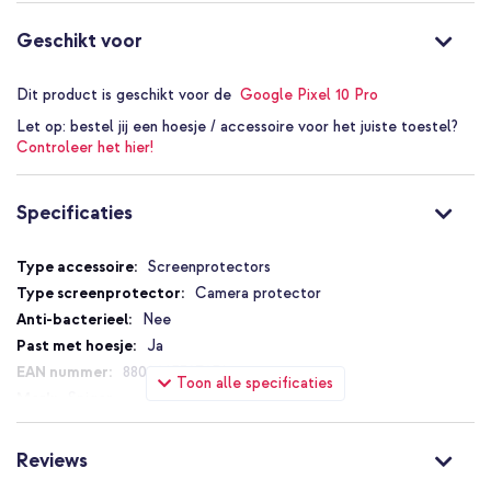
Geen flitsreflectie: heldere foto’s zonder storende reflecties
Geschikt voor
2-pack: twee protectors voor langdurig gebruik
Naadloze pasvorm: sluit strak aan op de cameralens
Dit product is geschikt voor de
Google Pixel 10 Pro
Inclusief 1 jaar garantie
Let op:
bestel jij een hoesje / accessoire voor het juiste toestel?
Controleer het hier!
Kies voor gemak en topbescherming met de Spigen Optik Pro EZ
Specificaties
Fit Lens Protector - Cameralens bescherming (2-pack).
Specificaties
Screenprotectors
Camera protector
Nee
Ja
8800283307238
Toon alle specificaties
Spigen
AGL09662
Google
Reviews
Smartphone