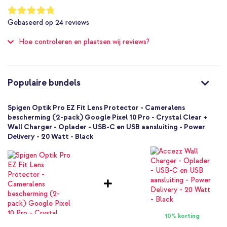
2 Pc
Waardering:
95
%
Scherm schoonmaak kit
Gebaseerd op
24
reviews
of
Uitstekend
100
Hoe controleren en plaatsen wij reviews?
Nee
Camera
Transparant
Glas
Populaire bundels
Goed
Spigen Optik Pro EZ Fit Lens Protector - Cameralens
bescherming (2-pack) Google Pixel 10 Pro - Crystal Clear +
Wall Charger - Oplader - USB-C en USB aansluiting - Power
Delivery - 20 Watt - Black
10% korting