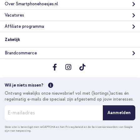
Over Smartphonehoesjes.nl
Vacatures
Affiliate programma
Zakelijk
Brandcommerce
Wil je niets missen?
Ontvang wekelijks onze nieuwsbrief vol met (kortings)acties én
regelmatig e-mails die speciaal zijn afgestemd op jouw interesses.
A
Aanmelden
b
o
n
Deze site is beveiligd met reCAPTCHA en het
Privacybeleid
en de
Servicevoorwaarden
van Google
zijn van toepassing.
n
e