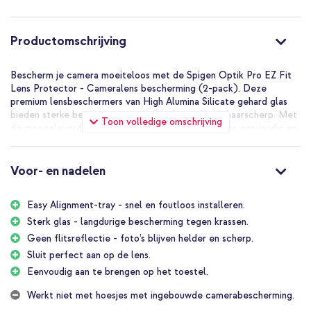
Productomschrijving
Bescherm je camera moeiteloos met de Spigen Optik Pro EZ Fit
Lens Protector - Cameralens bescherming (2-pack). Deze
premium lensbeschermers van High Alumina Silicate gehard glas
bieden sterke bescherming en behouden je foto’s haarscherp. Met
Toon volledige omschrijving
de meegeleverde EZ Fit tray plaats je de protector eenvoudig en
perfect uitgelijnd, zonder gedoe.
De voordelen van de Spigen Optik
Voor- en nadelen
Pro EZ Fit Lens Protector -
Cameralens bescherming (2-pack)
Easy Alignment-tray - snel en foutloos installeren.
Sterk glas - langdurige bescherming tegen krassen.
Geen flitsreflectie - foto’s blijven helder en scherp.
High Alumina Silicate glas: extra sterke en duurzame
bescherming
Sluit perfect aan op de lens.
Eenvoudig aan te brengen op het toestel.
EZ Fit installatie: eenvoudig en perfect uitgelijnd plaatsen met
tray
Werkt niet met hoesjes met ingebouwde camerabescherming.
Maximale lichttransmissie: behoud van originele fotokwaliteit