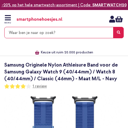
-20% op het hele smartwatch-assortiment | Code:
SMARTWATCH20
Ga
naar
de
MENU
inhoud
Alles voor jouw telefoon, tablet, smartwatch of laptop
Dezelfde dag verzonden *
Keuze uit ruim 20.000 producten
We've got you covered!
Samsung Originele Nylon Athleisure Band voor de
Samsung Galaxy Watch 9 (40/44mm) / Watch 8
(40/44mm) / Classic (46mm) - Maat M/L - Navy
Waardering:
1
review
80
100
% of
Ga
naar
het
einde
van
de
afbeeldingen-