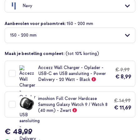
naar
Navy
het
begin
van
Aanbevolen voor polsomtrek:
150 - 200 mm
de
afbeeldingen-
150 - 200 mm
gallerij
Maak je bestelling compleet:
(tot 10% korting)
Accezz Wall Charger - Oplader -
€ 9,99
USB-C en USB aansluiting - Power
€ 8,99
Delivery - 20 Watt - Black
imoshion Full Cover Hardcase
€ 14,99
Samsung Galaxy Watch 9 / Watch 8
€ 11,69
(40 mm) - Zwart
€ 48,99