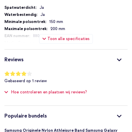
Specificaties
Ja
Ja
150 mm
200 mm
8806097460404
Toon alle specificaties
Samsung
ET-SOL33LNEGEU
Donkerblauw
Reviews
Nylon
20 mm
Waardering:
80
%
Samsung
Gebaseerd op
1
review
of
Smartwatch
100
Hoe controleren en plaatsen wij reviews?
Smartwatch bandje
1 Pc
Geen
Maat M/L
Populaire bundels
Gespsluiting
Samsung Originele Nylon Athleisure Band Samsung Galaxy