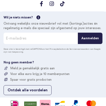
Wil je niets missen?
Ontvang wekelijks onze nieuwsbrief vol met (kortings)acties én
regelmatig e-mails die speciaal zijn afgestemd op jouw interesses.
A
Aanmelden
b
o
n
Deze site is beveiligd met reCAPTCHA en het
Privacybeleid
en de
Servicevoorwaarden
van Google
zijn van toepassing.
n
e
e
Nog geen member?
r
Meld je gemakkelijk gratis aan
u
Voor elke euro krijg je 10 memberpunten
o
p
Spaar voor gratis producten
o
n
Ontdek alle voordelen
z
e
n