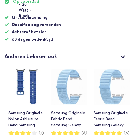
Op voorraad
Gratis verzending
Dezelfde dag verzonden
Achteraf betalen
60 dagen bedenktijd
Anderen bekeken ook
Samsung Originele
Samsung Originele
Samsung Originele
Nylon Athleisure
Fabric Band
Fabric Band
Band Samsung
Samsung Galaxy
Samsung Galaxy
Galaxy Watch 9
Watch 9
Watch 9
Waardering:
Waardering:
Waardering:
(1)
(6)
(6)