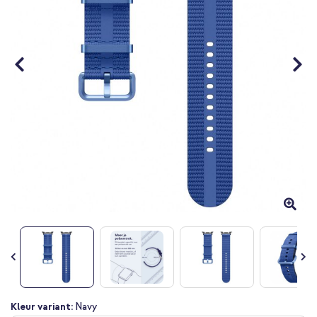
gallerij
Ga
Kleur variant:
Navy