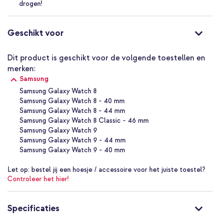
aan producten, waaronder smartphones, televisies, smartwatches,
drogen!
huishoudelijke apparaten, computerapparatuur en
opslagoplossingen. Denk aan hun populaire Galaxy-serie
smartphones en QLED-televisies. Ze staan bekend om
Geschikt voor
geavanceerde technologieën en innovatieve ontwerpen.
Dit product is geschikt voor de volgende toestellen en
Waarom de Samsung Originele Watch8 Athleisure Band voor de
Galaxy Watch 8?
merken:
Samsung
Water- en zweetbestendig
Samsung Galaxy Watch 8
Zacht en duurzaam materiaal
Samsung Galaxy Watch 8 - 40 mm
Samsung Galaxy Watch 8 - 44 mm
Extra lengte voor over kleding
Samsung Galaxy Watch 8 Classic - 46 mm
Dubbele lus voor stevige pasvorm
Samsung Galaxy Watch 9
Samsung Galaxy Watch 9 - 44 mm
Origineel Samsung product
Samsung Galaxy Watch 9 - 40 mm
Met 1 jaar garantie
Let op:
bestel jij een hoesje / accessoire voor het juiste toestel?
Controleer het hier!
Maak je Samsung Galaxy Watch compleet met dit sportieve
bandje dat stijl en comfort moeiteloos combineert.
Specificaties