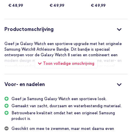
80%
100%
100%
(40/44mm) / Watch
(40/44mm) / Watch
(40/44mm) / Watch
€ 48,99
€ 49,99
€ 49,99
8 (40/44mm) /
8 (40/44mm) /
8 (40/44mm) /
Classic (46mm) -
Classic (46mm) -
Classic (46mm) -
Maat S/M - Navy
Maat S/M - Blauw
Maat M/L - Blauw
Productomschrijving
Geef je Galaxy Watch een sportieve upgrade met het originele
Samsung Watch8 Athleisure Bandje. Dit bandje is speciaal
ontworpen voor de Galaxy Watch 8 series en combineert een
modern design met comfort. Gemaakt van duurzame, water- en
Toon volledige omschrijving
zweetbestendige materialen, is dit bandje ideaal voor zowel
intensieve workouts als dagelijks gebruik.
Sportief en ontspannen
Voor- en nadelen
Het Samsung Watch8 Athleisure Bandje is zowel stijlvol als
functioneel. Dankzij de extra lengte kun je het bandje makkelijk
Geef je Samsung Galaxy Watch een sportieve look.
over je kleding dragen, terwijl de dubbele lus zorgt voor een
stevige en comfortabele pasvorm. Verkrijgbaar in diverse trendy
Gemaakt van zacht, duurzaam en waterbestendig materiaal.
kleuren, past dit bandje perfect bij elke outfit en gelegenheid.
Betrouwbare kwaliteit omdat het een origineel Samsung
product is.
Origineel Samsung product
Samsung, pionier in technologie, staat bekend om een breed scala
Geschikt om mee te zwemmen, maar moet daarna even