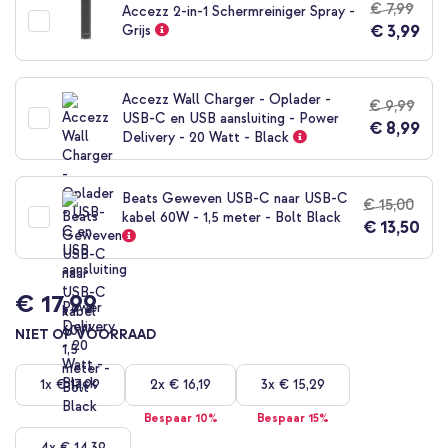
€ 7,99
Accezz 2-in-1 Schermreiniger Spray -
begin
€ 3,99
Grijs
van
de
afbeeldingen-
gallerij
Accezz Wall Charger - Oplader -
€ 9,99
USB-C en USB aansluiting - Power
€ 8,99
Delivery - 20 Watt - Black
Beats Geweven USB-C naar USB-C
€ 15,00
kabel 60W - 1,5 meter - Bolt Black
€ 13,50
€ 17,99
NIET OP VOORRAAD
1x
€ 17,99
2x
€ 16,19
3x
€ 15,29
Bespaar 10%
Bespaar 15%
4x
€ 14,39