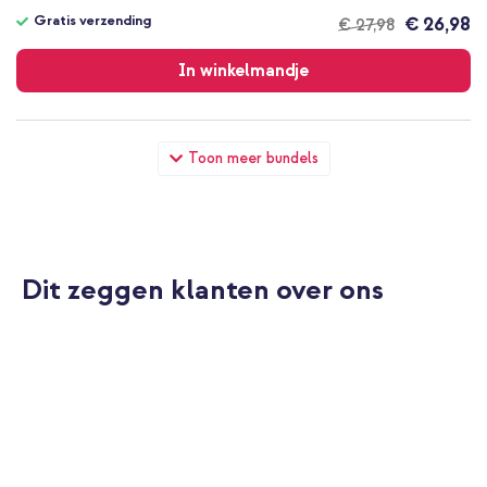
Gratis verzending
€ 26,98
€ 27,98
Gratis
verzending
In winkelmandje
Samsung Originele Screenprotector Samsung Galaxy A36 +
Toon meer bundels
Geweven USB-C naar USB-C kabel 60W - 1,5 meter - Bolt Black
Dit zeggen klanten over ons
10% korting
Gratis verzending
€ 31,49
€ 32,99
Gratis
verzending
In winkelmandje