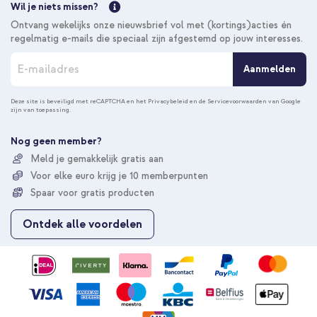
Wil je niets missen?
Ontvang wekelijks onze nieuwsbrief vol met (kortings)acties én
regelmatig e-mails die speciaal zijn afgestemd op jouw interesses.
A
Aanmelden
b
o
n
Deze site is beveiligd met reCAPTCHA en het
Privacybeleid
en de
Servicevoorwaarden
van Google
zijn van toepassing.
n
e
e
Nog geen member?
r
Meld je gemakkelijk gratis aan
u
Voor elke euro krijg je 10 memberpunten
o
p
Spaar voor gratis producten
o
n
Ontdek alle voordelen
z
e
n
i
e
u
w