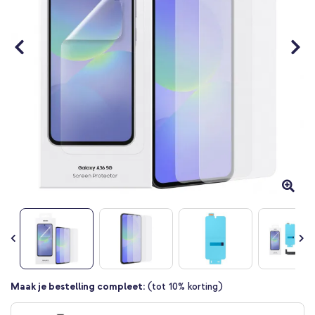
Ga
Maak je bestelling compleet:
(tot 10% korting)
naar
het