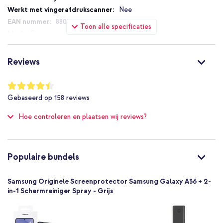
Nee
8806097099550
Toon alle specificaties
Samsung
EF-UA366CTEGWW
Transparant
Reviews
Folie (plastic)
Samsung
Waardering:
88
%
Smartphone
Gebaseerd op
158
reviews
of
Screenprotectors
100
Hoe controleren en plaatsen wij reviews?
Folie
1 Pc
Scherm schoonmaak kit
Standaard
Populaire bundels
Uitstekend
Nee
Samsung Originele Screenprotector Samsung Galaxy A36 + 2-
Nee
in-1 Schermreiniger Spray - Grijs
Nee
Beeldscherm