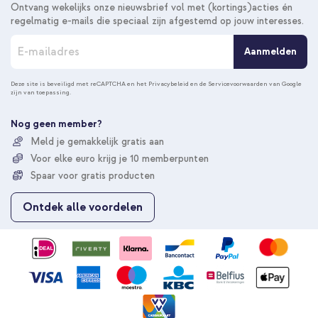
Ontvang wekelijks onze nieuwsbrief vol met (kortings)acties én
regelmatig e-mails die speciaal zijn afgestemd op jouw interesses.
A
Aanmelden
b
o
n
Deze site is beveiligd met reCAPTCHA en het
Privacybeleid
en de
Servicevoorwaarden
van Google
zijn van toepassing.
n
e
e
Nog geen member?
r
Meld je gemakkelijk gratis aan
u
Voor elke euro krijg je 10 memberpunten
o
p
Spaar voor gratis producten
o
n
Ontdek alle voordelen
z
e
n
i
e
u
w
s