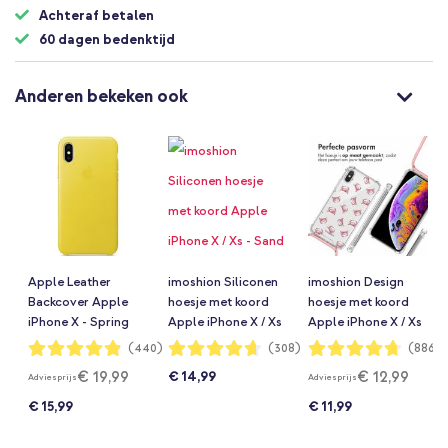
Achteraf betalen
60 dagen bedenktijd
Anderen bekeken ook
Apple Leather
imoshion Siliconen
imoshion Design
Backcover Apple
hoesje met koord
hoesje met koord
iPhone X - Spring
Apple iPhone X / Xs
Apple iPhone X / Xs
Yellow
- Sand Pink
- Crab Watercolor
Waardering:
Waardering:
Waardering:
(440)
(308)
(886)
97%
93%
94%
€ 19,99
€ 12,99
€ 14,99
Adviesprijs
Adviesprijs
€ 15,99
€ 11,99