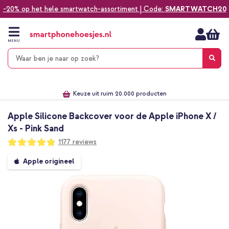
-20% op het hele smartwatch-assortiment | Code:
SMARTWATCH20
Ga
naar
de
MENU
inhoud
Alles voor jouw telefoon, tablet, smartwatch of laptop
Dezelfde dag verzonden *
Keuze uit ruim 20.000 producten
We've got you covered!
Apple Silicone Backcover voor de Apple iPhone X /
Xs - Pink Sand
Waardering:
1177
reviews
97
100
% of
Ga
Apple origineel
naar
het
einde
van
de
afbeeldingen-
gallerij