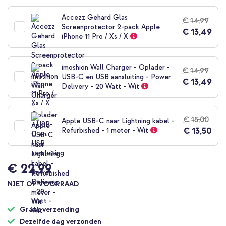
naar
het
Accezz Gehard Glas
€ 14,99
begin
Screenprotector 2-pack Apple
€ 13,49
van
iPhone 11 Pro / Xs / X
de
afbeeldingen-
gallerij
imoshion Wall Charger - Oplader -
€ 14,99
USB-C en USB aansluiting - Power
€ 13,49
Delivery - 20 Watt - Wit
€ 15,00
Apple USB-C naar Lightning kabel -
€ 13,50
Refurbished - 1 meter - Wit
€ 22,99
NIET OP VOORRAAD
Gratis verzending
Dezelfde dag verzonden