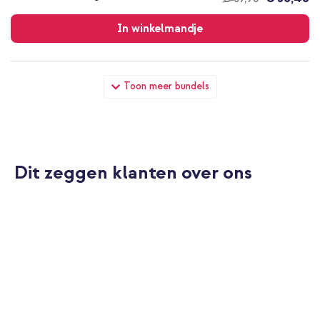
Gratis
verzending
In winkelmandje
Apple Silicone Backcover Apple iPhone X / Xs - Pink Sand + USB-
Toon meer bundels
C naar Lightning kabel - Refurbished - 1 meter - Wit
Dit zeggen klanten over ons
10% korting
Gratis verzending
€ 36,49
€ 37,99
Gratis
verzending
In winkelmandje