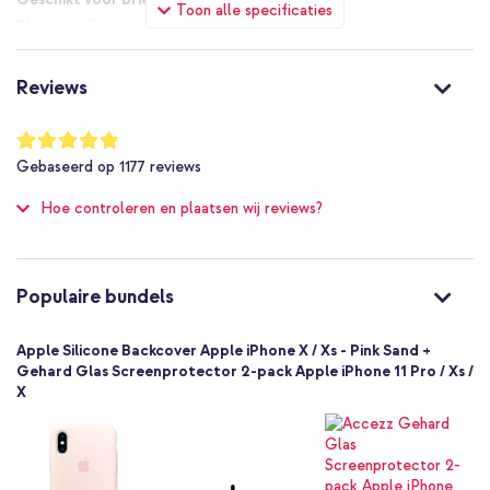
Toon alle specificaties
Op zoek naar een stijlvol hoesje wat jouw telefoon beschermd
Geen sluiting
tegen dagelijkse schade? Bestel dan deze Apple Silicone
Nee
Backcover!
Nee
Reviews
Tip:
Bekijk de screenprotectors voor een optimale bescherming
Nee
van je toestel.
Niet van toepassing
Waardering:
97
%
Nee
Gebaseerd op
1177
reviews
of
Bescherming tot 1 meter
100
Hoe controleren en plaatsen wij reviews?
Nee
Zeer goed
Nee
190198802835
Populaire bundels
Apple
MTF82ZM/A
Apple Silicone Backcover Apple iPhone X / Xs - Pink Sand +
Roze
Gehard Glas Screenprotector 2-pack Apple iPhone 11 Pro / Xs /
X
Siliconen en TPU (zacht)
Geen
42
Apple