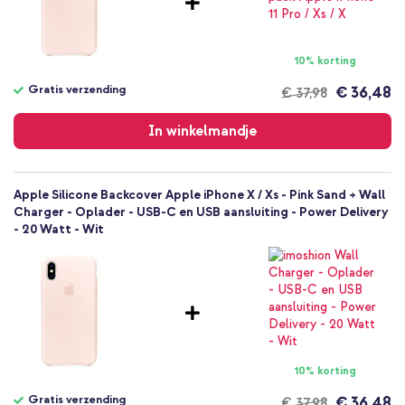
Smartphone
Geen
Nee
10% korting
Backcover, Softcase
Gratis verzending
€ 36,48
€ 37,98
Hoesje
Gratis
Achterkant & Zijkant
verzending
In winkelmandje
Apple Silicone Backcover Apple iPhone X / Xs - Pink Sand + Wall
Charger - Oplader - USB-C en USB aansluiting - Power Delivery
- 20 Watt - Wit
10% korting
Gratis verzending
€ 36,48
€ 37,98