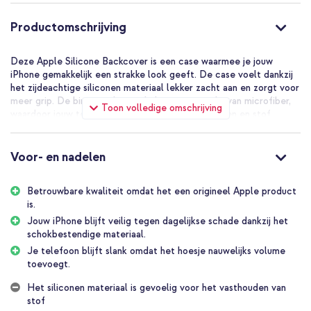
Productomschrijving
Deze Apple Silicone Backcover is een case waarmee je jouw
iPhone gemakkelijk een strakke look geeft. De case voelt dankzij
het zijdeachtige siliconen materiaal lekker zacht aan en zorgt voor
meer grip. De binnenzijde van de hoes is gemaakt van microfiber,
Toon volledige omschrijving
waardoor jouw telefoon beschermd is tegen krassen en stof.
Origineel Apple product
Apple staat bekend om zijn kwaliteitsvolle producten. Deze
Voor- en nadelen
Silicone Backcover is geen uitzondering daarop. Dit model hoesje
is duizenden uren getest door het vakkundige personeel van
Apple, waardoor er een betrouwbaar label aan de case mag
Betrouwbare kwaliteit omdat het een origineel Apple product
worden gehangen.
is.
Goede bescherming tegen dagelijkse schade
Jouw iPhone blijft veilig tegen dagelijkse schade dankzij het
Omdat het hoesje gemaakt is van schokabsorberend siliconen
schokbestendige materiaal.
materiaal, geeft de case jouw iPhone goede bescherming tegen
Je telefoon blijft slank omdat het hoesje nauwelijks volume
dagelijkse schade. Denk hierbij aan krasjes wanneer je je telefoon
toevoegt.
iets te hard op tafel neerlegt of per ongeluk uit je handen laat
vallen. Dat laatste zal een stuk minder gebeuren, omdat het
Het siliconen materiaal is gevoelig voor het vasthouden van
siliconen materiaal ook zorgt voor meer grip op je telefoon.
stof