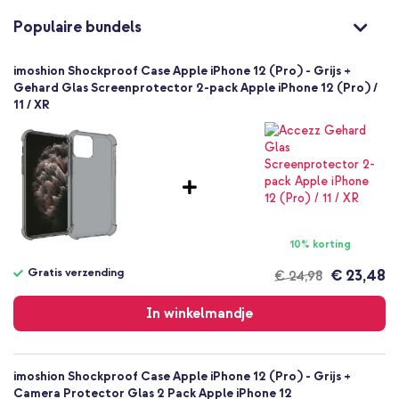
8719295444681
Populaire bundels
imoshion
iP12-6141607702
imoshion Shockproof Case Apple iPhone 12 (Pro) - Grijs +
Grijs
Gehard Glas Screenprotector 2-pack Apple iPhone 12 (Pro) /
11 / XR
Siliconen en TPU (zacht)
Geen
Apple
A2172, A2341, A2402, A2403, A2404, A2406,
A2407, A2408
Smartphone
Geen
10% korting
Nee
Backcover, Softcase
Gratis verzending
€ 23,48
€ 24,98
Gratis
Hoesje
verzending
In winkelmandje
Achterkant & Zijkant
imoshion Shockproof Case Apple iPhone 12 (Pro) - Grijs +
Camera Protector Glas 2 Pack Apple iPhone 12