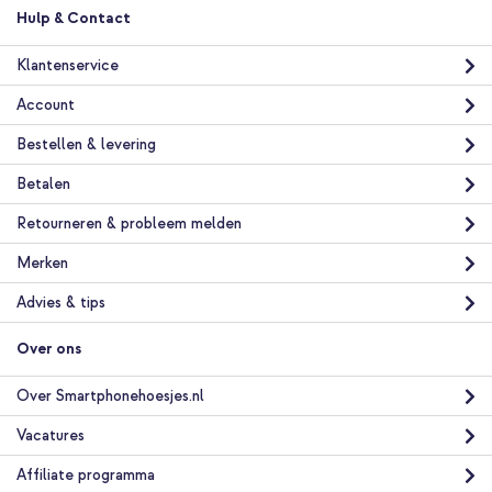
Hulp & Contact
Klantenservice
imoshion Shockproof Case Apple iPhone 12 (Pro) - Grijs +
Universeel telefoonkoord - Zwart
Account
Bestellen & levering
Betalen
Retourneren & probleem melden
Merken
20% korting
Advies & tips
Gratis verzending
€ 19,58
€ 21,98
Gratis
verzending
Over ons
In winkelmandje
Over Smartphonehoesjes.nl
imoshion Shockproof Case Apple iPhone 12 (Pro) - Grijs +
Vacatures
PopGrip - Afneembaar - Black
Affiliate programma