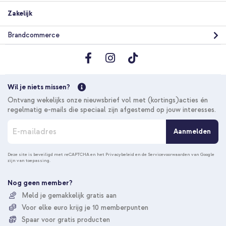
Zakelijk
Brandcommerce
20% korting
Gratis verzending
€ 21,98
€ 24,98
Wil je niets missen?
Gratis
verzending
In winkelmandje
Ontvang wekelijks onze nieuwsbrief vol met (kortings)acties én
regelmatig e-mails die speciaal zijn afgestemd op jouw interesses.
A
Aanmelden
b
o
n
Deze site is beveiligd met reCAPTCHA en het
Privacybeleid
en de
Servicevoorwaarden
van Google
zijn van toepassing.
n
e
e
Nog geen member?
r
Meld je gemakkelijk gratis aan
u
Voor elke euro krijg je 10 memberpunten
o
p
Spaar voor gratis producten