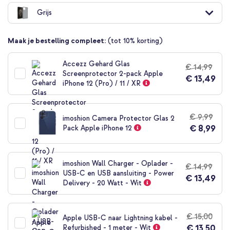
naar
Grijs
het
begin
van
Maak je bestelling compleet:
(tot 10% korting)
de
afbeeldingen-
gallerij
Accezz Gehard Glas
€ 14,99
Screenprotector 2-pack Apple
€ 13,49
iPhone 12 (Pro) / 11 / XR
€ 9,99
imoshion Camera Protector Glas 2
€ 8,99
Pack Apple iPhone 12
imoshion Wall Charger - Oplader -
€ 14,99
USB-C en USB aansluiting - Power
€ 13,49
Delivery - 20 Watt - Wit
€ 15,00
Apple USB-C naar Lightning kabel -
€ 13,50
Refurbished - 1 meter - Wit