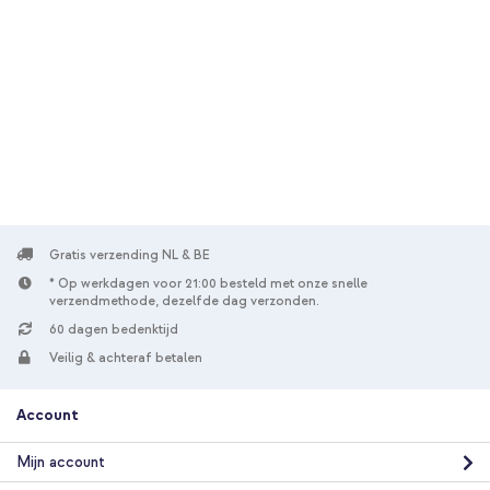
10% korting
Gratis verzending
€ 23,48
€ 24,98
Gratis
verzending
In winkelmandje
imoshion Shockproof Case Apple iPhone 12 (Pro) - Grijs + USB-
C naar Lightning kabel - Refurbished - 1 meter - Wit
Gratis verzending NL & BE
* Op werkdagen voor 21:00 besteld met onze snelle
verzendmethode, dezelfde dag verzonden.
60 dagen bedenktijd
Veilig & achteraf betalen
10% korting
Account
Gratis verzending
€ 23,49
€ 24,99
Gratis
Mijn account
verzending
In winkelmandje