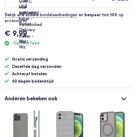
Bekijk alle andere bundelaanbiedingen
en
bespaar tot 10%
op
accessoires
€ 9,99
Op voorraad
Gratis verzending
Dezelfde dag verzonden
Achteraf betalen
60 dagen bedenktijd
Anderen bekeken ook