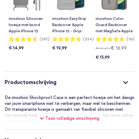
imoshion Siliconen
imoshion EasyGrip
imoshion Color
hoesje met koord
Backcover Apple
Guard Backcover
Apple iPhone 12
iPhone 12 - Grijs
met MagSafe Apple
(Pro) - Lichtgrijs
iPhone 12 (Pro) -
Waardering:
Waardering:
Waardering:
(307)
(254)
(162)
93%
96%
95%
Grijs
€ 16,99
€ 14,99
€ 12,99
Adviesprijs
€ 13,99
Productomschrijving
De imoshion Shockproof Case is een perfect hoesje om het design
van jouw smartphone niet te verbergen, maar wel te beschermen.
Dit transparante hoesje is gemaakt van flexibel siliconen met
verstevigde hoeken. Geen hartverzakking meer bij het laten vallen
Toon volledige omschrijving
van jouw smartphone.
Goede bescherming door verstevigde hoeken
Dit hoesje is gemaakt van hoge kwaliteit siliconen. Het hoesje is