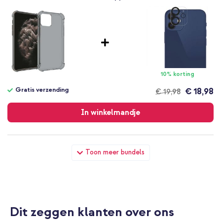
10% korting
Gratis verzending
€ 18,98
€ 19,98
Gratis
verzending
In winkelmandje
imoshion Shockproof Case Apple iPhone 12 (Pro) - Grijs + Wall
Toon meer bundels
Charger - Oplader - USB-C en USB aansluiting - Power Delivery
- 20 Watt - Wit
Dit zeggen klanten over ons