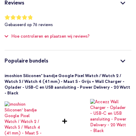
Grijs
Reviews
Siliconen en TPU (zacht)
22 mm
Waardering:
96
%
Google
Gebaseerd op
76
reviews
of
Smartwatch
100
Hoe controleren en plaatsen wij reviews?
Smartwatch bandje
1 Pc
Geen
Maat S
Populaire bundels
Pinsluiting
imoshion Siliconen⁺ bandje Google Pixel Watch / Watch 2 /
Watch 3 / Watch 4 (41 mm) - Maat S - Grijs + Wall Charger -
Oplader - USB-C en USB aansluiting - Power Delivery - 20 Watt
- Black