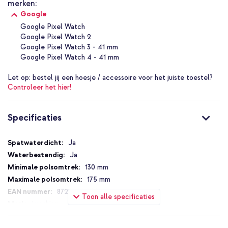
merken:
doek. Vervolgens kun je het bandje met de pinnetjes aan je horloge
Google
vastklikken.
Google Pixel Watch
Google Pixel Watch 2
Waarom het imoshion Siliconen bandje?
Google Pixel Watch 3 - 41 mm
Google Pixel Watch 4 - 41 mm
Gemaakt van gerecycled siliconen materiaal
Beschikt over een handige drukknoopsluiting
Let op:
bestel jij een hoesje / accessoire voor het juiste toestel?
Gemakkelijk aan te passen naar jouw polsomtrek
Controleer het hier!
Licht van gewicht en voelt prettig aan op je huid
Specificaties
De band is water- en zweetbestendig
Geeft jouw smartwatch een sportieve uitstraling
Specificaties
Ja
Inclusief 1 jaar garantie
Ja
130 mm
Ben jij op zoek naar een milieuvriendelijk en sportief bandje voor
175 mm
jouw smartwatch? Ga dan voor het Siliconen bandje van imoshion!
8720922189868
Toon alle specificaties
imoshion
SH00063558