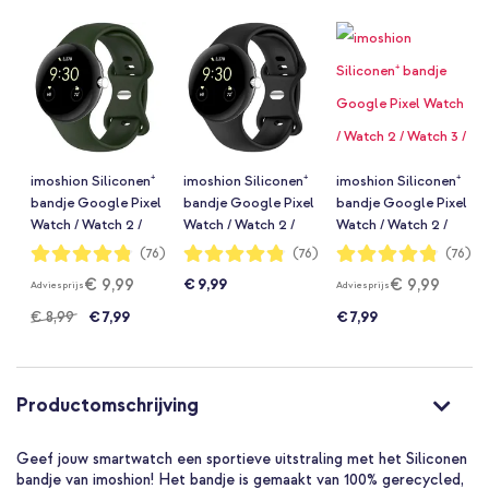
imoshion Siliconen⁺
imoshion Siliconen⁺
imoshion Siliconen⁺
bandje Google Pixel
bandje Google Pixel
bandje Google Pixel
Watch / Watch 2 /
Watch / Watch 2 /
Watch / Watch 2 /
Watch 3 / Watch 4
Watch 3 / Watch 4
Watch 3 / Watch 4
Waardering:
Waardering:
Waardering:
(76)
(76)
(76)
96%
96%
96%
(41 mm) - Maat S -
(41 mm) - Maat L -
(41 mm) - Maat L -
€ 9,99
€ 9,99
€ 9,99
Adviesprijs
Adviesprijs
Donkergroen
Zwart
Donkerblauw
€ 8,99
€ 7,99
€ 7,99
Productomschrijving
Geef jouw smartwatch een sportieve uitstraling met het Siliconen
bandje van imoshion! Het bandje is gemaakt van 100% gerecycled,