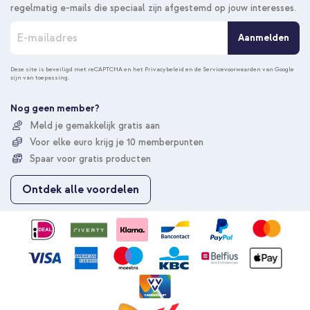
regelmatig e-mails die speciaal zijn afgestemd op jouw interesses.
A
Aanmelden
b
o
n
Deze site is beveiligd met reCAPTCHA en het
Privacybeleid
en de
Servicevoorwaarden
van Google
zijn van toepassing.
n
e
e
Nog geen member?
r
Meld je gemakkelijk gratis aan
u
Voor elke euro krijg je 10 memberpunten
o
p
Spaar voor gratis producten
o
n
Ontdek alle voordelen
z
e
n
i
e
u
w
s
b