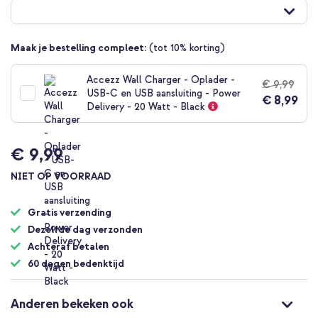
naar
het
begin
van
Maak je bestelling compleet:
(tot 10% korting)
de
afbeeldingen-
Accezz Wall Charger - Oplader -
gallerij
€ 9,99
USB-C en USB aansluiting - Power
€ 8,99
Delivery - 20 Watt - Black
€ 9,99
NIET OP VOORRAAD
Gratis verzending
Dezelfde dag verzonden
Achteraf betalen
60 dagen bedenktijd
Anderen bekeken ook