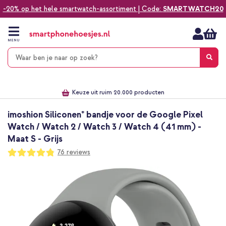
-20% op het hele smartwatch-assortiment | Code:
SMARTWATCH20
Ga
naar
de
MENU
inhoud
Alles voor jouw telefoon, tablet, smartwatch of laptop
Dezelfde dag verzonden *
Keuze uit ruim 20.000 producten
We've got you covered!
imoshion Siliconen⁺ bandje voor de Google Pixel
Watch / Watch 2 / Watch 3 / Watch 4 (41 mm) -
Maat S - Grijs
Waardering:
76
reviews
96
100
% of
Ga
naar
het
einde
van
de
afbeeldingen-