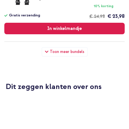
10% korting
Gratis verzending
€ 23,98
€ 24,98
Gratis
verzending
In winkelmandje
Selencia Siliconen hoesje met afneembaar koord Samsung
Toon meer bundels
Galaxy A56 - Zwart + Wall Charger - Oplader - USB-C en USB
aansluiting - Power Delivery - 20 Watt - Black
Dit zeggen klanten over ons
10% korting
Gratis verzending
€ 23,98
€ 24,98
Gratis
verzending
In winkelmandje