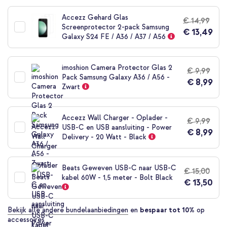
naar
het
Accezz Gehard Glas
€ 14,99
begin
Screenprotector 2-pack Samsung
€ 13,49
van
Galaxy S24 FE / A36 / A37 / A56
de
afbeeldingen-
gallerij
imoshion Camera Protector Glas 2
€ 9,99
Pack Samsung Galaxy A36 / A56 -
€ 8,99
Zwart
Accezz Wall Charger - Oplader -
€ 9,99
USB-C en USB aansluiting - Power
€ 8,99
Delivery - 20 Watt - Black
Beats Geweven USB-C naar USB-C
€ 15,00
kabel 60W - 1,5 meter - Bolt Black
€ 13,50
Bekijk alle andere bundelaanbiedingen
en
bespaar tot 10%
op
accessoires