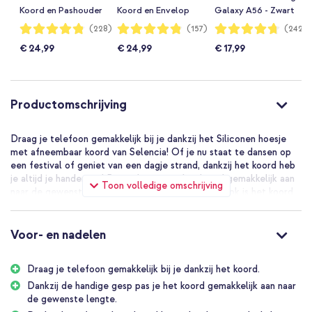
Koord en Pashouder
Koord en Envelop
Galaxy A56 - Zwart
Samsung Galaxy
Pashouder Samsung
Waardering:
Waardering:
Waardering:
(228)
(157)
(242)
96%
96%
94%
A36 / A56 - Zwart
Galaxy A36 / A56 -
€ 24,99
€ 24,99
€ 17,99
Zwart
Productomschrijving
Draag je telefoon gemakkelijk bij je dankzij het Siliconen hoesje
met afneembaar koord van Selencia! Of je nu staat te dansen op
een festival of geniet van een dagje strand, dankzij het koord heb
je altijd je handen vrij! Bovendien pas je het koord gemakkelijk aan
Toon volledige omschrijving
naar de gewenste lengte door de handige gesp. Ook is het koord
afneembaar, waardoor de hoes ook als losse backcover te
gebruiken is.
Voor- en nadelen
Afneembaar en verstelbaar koord
Het koord is zowel afneembaar als verstelbaar voor ultiem
Draag je telefoon gemakkelijk bij je dankzij het koord.
gebruiksgemak. Bovendien is het koord vervaardigd uit satijnen
materiaal en voelt zacht aan. Hierdoor is het koord comfortabel
Dankzij de handige gesp pas je het koord gemakkelijk aan naar
te dragen zonder dat het in je huid snijdt. Met de handige gesp pas
de gewenste lengte.
je het koord gemakkelijk aan naar de gewenste lengte. Verleng het