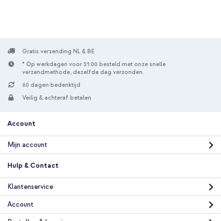
Selencia Siliconen hoesje met afneembaar koord Samsung
Galaxy A56 - Zwart + Geweven USB-C naar USB-C kabel 60W -
1,5 meter - Bolt Black
Gratis verzending NL & BE
* Op werkdagen voor 21:00 besteld met onze snelle
verzendmethode, dezelfde dag verzonden.
60 dagen bedenktijd
Veilig & achteraf betalen
Account
10% korting
Gratis verzending
€ 28,49
€ 29,99
Mijn account
Gratis
verzending
In winkelmandje
Hulp & Contact
Klantenservice
Selencia Siliconen hoesje met afneembaar koord Samsung
Account
Galaxy A56 - Zwart + PopGrip - Afneembaar - Black