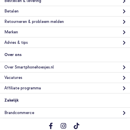
Bestellen & levering
Betalen
Retourneren & probleem melden
Merken
20% korting
Advies & tips
Gratis verzending
€ 26,98
€ 29,98
Gratis
Over ons
verzending
In winkelmandje
Over Smartphonehoesjes.nl
Vacatures
Affiliate programma
Zakelijk
Brandcommerce