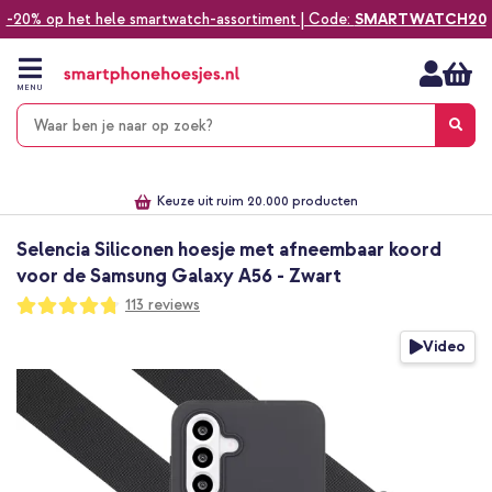
-20% op het hele smartwatch-assortiment | Code:
SMARTWATCH20
Ga
naar
de
MENU
inhoud
Alles voor jouw telefoon, tablet, smartwatch of laptop
Dezelfde dag verzonden *
Keuze uit ruim 20.000 producten
We've got you covered!
Selencia Siliconen hoesje met afneembaar koord
voor de Samsung Galaxy A56 - Zwart
Waardering:
113
reviews
95
100
% of
Ga
Video
naar
het
einde
van
de
afbeeldingen-
gallerij