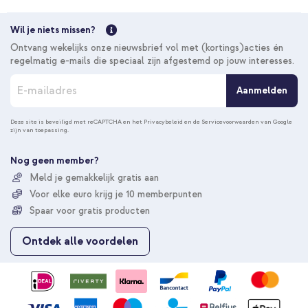
Wil je niets missen?
Ontvang wekelijks onze nieuwsbrief vol met (kortings)acties én
regelmatig e-mails die speciaal zijn afgestemd op jouw interesses.
A
Aanmelden
b
o
n
Deze site is beveiligd met reCAPTCHA en het
Privacybeleid
en de
Servicevoorwaarden
van Google
zijn van toepassing.
n
e
e
Nog geen member?
r
Meld je gemakkelijk gratis aan
u
Voor elke euro krijg je 10 memberpunten
o
p
Spaar voor gratis producten
o
n
Ontdek alle voordelen
z
e
n
i
e