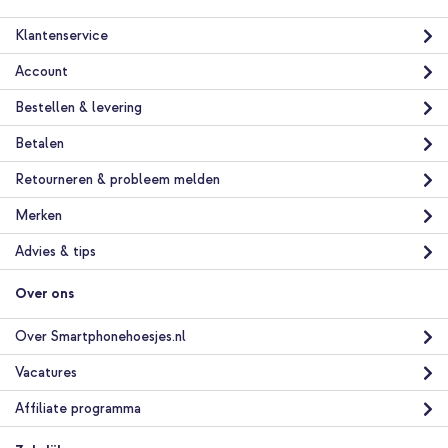
Klantenservice
Holdit Soft MagSafe Case Apple iPhone 17 Pro - Pacific Blue +
Wireless Charger USB-C - MagSafe Draadloze Oplader - 1
Account
meter - Wit
Bestellen & levering
Betalen
Retourneren & probleem melden
Merken
10% korting
Advies & tips
Gratis verzending
€ 47,08
€ 48,98
Gratis
Over ons
verzending
In winkelmandje
Over Smartphonehoesjes.nl
Vacatures
Holdit Soft MagSafe Case Apple iPhone 17 Pro - Pacific Blue +
4-in-1 MagSafe Powerbank met standaard 10.000 mAh - Power
Affiliate programma
Delivery - iPhone / AirPods / Apple Watch - Zwart