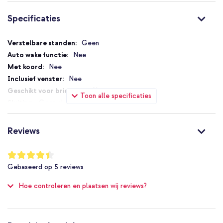
Bij het Zweedse Holdit vinden ze dat je telefoon een mode-uiting
is. Hun telefoon accessoires beschermen dan ook je telefoon, en
Specificaties
geven tegelijk een frisse en trendy stijl. Ze gebruiken vaak
gerecyclede of zelfs 100% veganistische materialen en
combineren technologie met de laatste modetrends.
Specificaties
Geen
Nee
Waarom de Holdit Soft MagSafe Case?
Nee
Nee
100% gerecycled TPU
Nee
Verwijderbare, herbruikbare magneet
Toon alle specificaties
Geen sluiting
Gripvriendelijk design
Nee
Compatibel met draadloos opladen
Ja
Reviews
Origineel Holdit product
Nee
MagSafe Compatible
Met 1 jaar garantie
Waardering:
88
%
Nee
Gebaseerd op
5
reviews
of
Geen extra valbescherming
100
Kies deze Holdit case als je je toestel optimaal wilt beschermen
Hoe controleren en plaatsen wij reviews?
Nee
en zoekt naar een strakke en ecologische look.
Goed
Nee
7330985169083