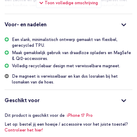
Toon volledige omschrijving
een handige, verwijderbare magneet, wat 'm beter recyclebaar
maakt.
practical and magsafe
Voor- en nadelen
Deze Soft Case is ontworpen met jouw gemak in gedachten.
Dankzij de ingebouwde, verwijderbare magneet werkt je hoesje
Een slank, minimalistisch ontwerp gemaakt van flexibel,
perfect met alle MagSafe-compatibele accessoires. Draadloos
gerecycled TPU.
opladen wordt een fluitje van een cent; je klikt de lader
moeiteloos vast zonder gedoe. Wanneer je de magneet niet nodig
Maak gemakkelijk gebruik van draadloze opladers en MagSafe
hebt, haal je hem er simpelweg uit. Bovendien kan deze magneet
& Qi2-accessoires.
gemakkelijk worden hergebruikt in nieuwe hoesjes of worden
Volledig recyclebaar design met verwisselbare magneet.
gerecycled, wat bijdraagt aan een circulair proces.
De magneet is verwisselbaar en kan dus losraken bij het
durable and protection
losmaken van de hoes.
Wat deze Holdit case echt bijzonder maakt, is het materiaal: hij is
volledig gemaakt van 100% gerecycled TPU. Dit betekent dat je
niet alleen kiest voor een stevige bescherming van je toestel
Geschikt voor
tegen krassen en stoten, maar ook voor een product met een
kleinere ecologische voetafdruk. De case voelt ook comfortabel
Dit product is geschikt voor de
iPhone 17 Pro
en grippy aan in de hand, en is volledig recyclebaar aan het einde
van zijn levensduur.
Let op:
bestel jij een hoesje / accessoire voor het juiste toestel?
Controleer het hier!
holdit