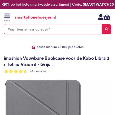
-20% op het hele smartwatch-assortiment | Code:
SMARTWATCH20
Ga
naar
de
MENU
inhoud
Alles voor jouw telefoon, tablet, smartwatch of laptop
Dezelfde dag verzonden *
Keuze uit ruim 20.000 producten
We've got you covered!
imoshion Vouwbare Bookcase voor de Kobo Libra 2
/ Tolino Vision 6 - Grijs
Waardering:
34
reviews
89
100
% of
Ga
naar
het
einde
van
de
afbeeldingen-
gallerij