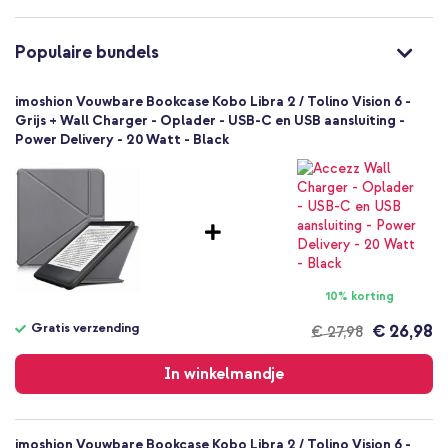
Kobo
E-reader
Populaire bundels
1 Pc
Geen
imoshion Vouwbare Bookcase Kobo Libra 2 / Tolino Vision 6 -
Nee
Grijs + Wall Charger - Oplader - USB-C en USB aansluiting -
Power Delivery - 20 Watt - Black
Bookcase
Hoesje
Volledige bescherming
10% korting
Gratis verzending
€ 26,98
€ 27,98
Gratis
verzending
In winkelmandje
imoshion Vouwbare Bookcase Kobo Libra 2 / Tolino Vision 6 -