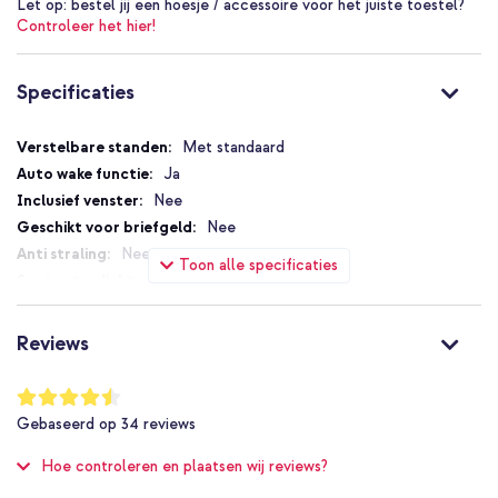
Let op:
bestel jij een hoesje / accessoire voor het juiste toestel?
Controleer het hier!
Specificaties
Specificaties
Met standaard
Ja
Nee
Nee
Nee
Toon alle specificaties
Nee
Standaard
Nee
Reviews
Nee
8719295589795
Waardering:
89
%
imoshion
Gebaseerd op
34
reviews
of
SH00049708
100
Hoe controleren en plaatsen wij reviews?
Grijs
Kunstleer