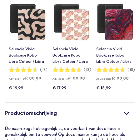
Selencia Vivid
Selencia Vivid
Selencia Vivid
Bookcase Kobo
Bookcase Kobo
Bookcase Kobo
Libra Colour / Libra
Libra Colour / Libra
Libra Colour / Libra
2 - Art Wave Black
2 - Paisley Blush
2 - Marble Purple
Waardering:
Waardering:
Waardering:
(18)
(18)
(18)
93%
93%
93%
€ 22,99
€ 22,99
€ 22,99
Adviesprijs
Adviesprijs
Adviesprijs
€ 19,99
€ 17,99
€ 18,99
Productomschrijving
De naam zegt het eigenlijk al, de voorkant van deze hoes is
gemakkelijk om te vouwen! Op deze manier kan je de hoes als