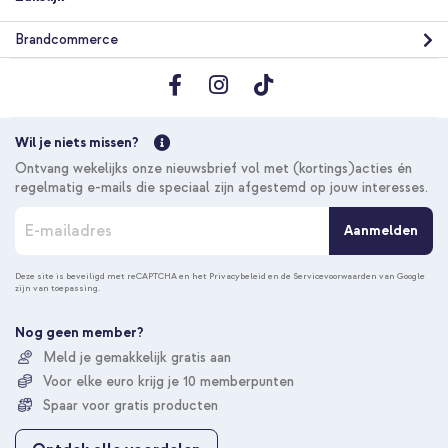
Brandcommerce
Wil je niets missen?
Ontvang wekelijks onze nieuwsbrief vol met (kortings)acties én
regelmatig e-mails die speciaal zijn afgestemd op jouw interesses.
A
Aanmelden
b
o
n
Deze site is beveiligd met reCAPTCHA en het
Privacybeleid
en de
Servicevoorwaarden
van Google
zijn van toepassing.
n
e
e
Nog geen member?
r
Meld je gemakkelijk gratis aan
u
Voor elke euro krijg je 10 memberpunten
o
p
Spaar voor gratis producten
o
n