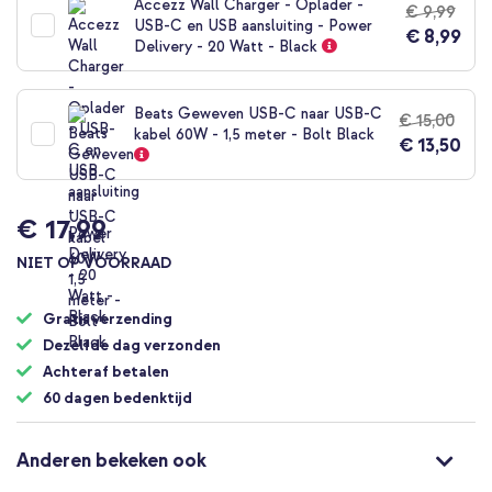
Accezz Wall Charger - Oplader -
€ 9,99
begin
USB-C en USB aansluiting - Power
€ 8,99
van
Delivery - 20 Watt - Black
de
afbeeldingen-
gallerij
Beats Geweven USB-C naar USB-C
€ 15,00
kabel 60W - 1,5 meter - Bolt Black
€ 13,50
€ 17,99
NIET OP VOORRAAD
Gratis verzending
Dezelfde dag verzonden
Achteraf betalen
60 dagen bedenktijd
Anderen bekeken ook