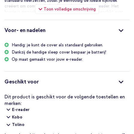
standaard neerzetten, zodat je eenvoudig de ideale kijkhoek
creëert om comfortabel te kunnen lezen op je e-reader. Het
Toon volledige omschrijving
hoesje is gemaakt van hoogwaardig kunstleder en beschikt over
een schokbestendige houder met extra verstevigde hoeken.
Voor- en nadelen
Handig: je kunt de cover als standaard gebruiken.
Dankzij de handige sleep cover bespaar je batterij!
Op maat gemaakt voor jouw e-reader.
Geschikt voor
Dit product is geschikt voor de volgende toestellen en
merken:
E-reader
Kobo
Tolino