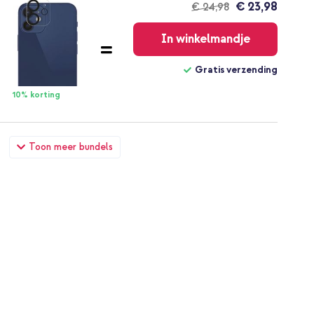
€ 23,98
€ 24,98
Gratis
verzending
In winkelmandje
Gratis verzending
10% korting
 iPhone 12 (Pro) - Dusty Rose Blossoms + Wall Charger -
Toon meer bundels
ing - Power Delivery - 20 Watt - Wit
€ 28,48
€ 29,98
Gratis
verzending
In winkelmandje
Gratis verzending
10% korting
 iPhone 12 (Pro) - Dusty Rose Blossoms + USB-C naar