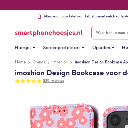
Alles voor jouw telefoon, tablet, smartwatch of lap
ZOEKEN
Hoesjes
Screenprotectors
Opladen
Ho
Home
Brands
imoshion
imoshion Design Bookcase Ap
imoshion Design Bookcase voor d
Waardering:
832
reviews
96
100
% of
Ga
naar
het
einde
van
de
afbeeldingen-