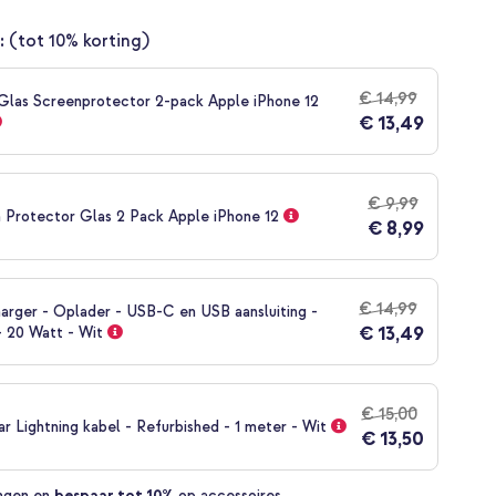
:
(tot 10% korting)
€ 14,99
las Screenprotector 2-pack Apple iPhone 12
€ 13,49
€ 9,99
 Protector Glas 2 Pack Apple iPhone 12
€ 8,99
€ 14,99
arger - Oplader - USB-C en USB aansluiting -
€ 13,49
- 20 Watt - Wit
€ 15,00
 Lightning kabel - Refurbished - 1 meter - Wit
€ 13,50
ingen
en
bespaar tot 10%
op accessoires