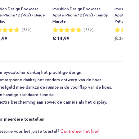
hion Design Bookcase
imoshion Design Bookcase
imoshion Des
 iPhone 12 (Pro) - Beige
Apple iPhone 12 (Pro) - Sandy
Apple iPhone
hic
Marble
Yellow Petite
dering:
Waardering:
Waardering:
(832)
(832)
96%
96%
4,99
€ 14,99
€ 14,99
€
 eyecatcher dankzij het prachtige design.
 smartphone dankzij het rondom ontwerp van de hoes.
iefgeld mee dankzij de ruimte in de voorflap van de hoes.
 de handige standaard functie.
xtra bescherming aan zowel de camera als het display.
oor
meerdere toestellen
essoire voor het juiste toestel?
Controleer het hier!