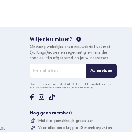
1 meter - Wit
€ 28,49
€ 29,99
Gratis
verzending
In winkelmandje
Wil je niets missen?
Gratis verzending
Ontvang wekelijks onze nieuwsbrief vol met
10% korting
(kortings)acties én regelmatig e-mails die
speciaal zijn afgestemd op jouw interesses.
A
iPhone 12 (Pro) - Dusty Rose Blossoms + Universeel
Aanmelden
b
o
€ 24,58
€ 26,98
n
Deze site is beveiligd met reCAPTCHA en het
Privacybeleid
en de
Gratis
Servicevoorwaarden
van Google zijn van toepassing.
n
verzending
e
In winkelmandje
e
r
Gratis verzending
u
Nog geen member?
o
20% korting
Meld je gemakkelijk gratis aan
p
o
Voor elke euro krijg je 10 memberpunten
:00