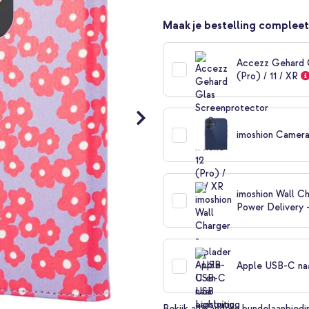
Maak je bestelling compleet
Accezz Gehard G
(Pro) / 11 / XR
imoshion Camera
imoshion Wall Ch
Power Delivery 
Apple USB-C naar
Bekijk alle andere bundelaanbied