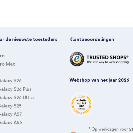
Lightning kabel - Refurbished - 
or de nieuwste toestellen:
Klantbeoordelingen
Pro
Pro Max
imoshion Design Bookcase Apple 
telefoonkoord - Zwart
Webshop van het jaar 2026
alaxy S26
alaxy S26 Plus
alaxy S26 Ultra
alaxy S25
alaxy A57
alaxy A56
* Op werkdagen voor 21