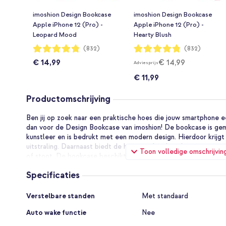
imoshion Design Bookcase
imoshion Design Bookcase
Apple iPhone 12 (Pro) -
Apple iPhone 12 (Pro) -
Leopard Mood
Hearty Blush
Waardering:
Waardering:
(832)
(832)
96%
96%
€ 14,99
€ 14,99
Adviesprijs
€ 11,99
Productomschrijving
Ben jij op zoek naar een praktische hoes die jouw smartphone ee
dan voor de Design Bookcase van imoshion! De bookcase is gem
kunstleer en is bedrukt met een modern design. Hierdoor krijgt
uitstraling. Daarnaast biedt de hoes rondom bescherming tegen
Toon volledige omschrijvin
of stoot. De bookcase beschikt over 3 pashouders en ruimte voor
belangrijkste pasjes bij de hand. Bovendien is de hoes gemakke
Specificaties
super handig bij lange gesprekken of het bekijken van video’s o
Specificaties
Modern design van goede kwaliteit kunstleer
Verstelbare standen
Met standaard
De Design bookcase is bedrukt met een modern design, waardo
Auto wake functie
Nee
uitstraling krijgt. Daarnaast is de hoes gemaakt van goede kwal
luxe uitstraling. Dankzij het slanke ontwerp van de hoes behoud