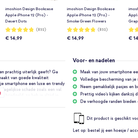
imoshion Design Bookcase
imoshion Design Bookcase
imos
Apple iPhone 12 (Pro) -
Apple iPhone 12 (Pro) -
Apple
Desert Dots
Smoke Green Flowers
Grap
Waardering:
Waardering:
Waar
(832)
(832)
96%
96%
96%
€ 14,99
€ 14,99
€ 1
Voor- en nadelen
n prachtig uiterlijk geeft? Ga
Maak van jouw smartphone een
aakt van goede kwaliteit
Volledige bescherming van je
 je smartphone een luxe en trendy
Neem gemakkelijk pasjes en br
 dagelijkse schade zoals een val
g
Prettig video’s kijken dankzij
 briefgeld, zo heb je altijd je
lijk om te vouwen tot standaard,
De verhoogde randen bieden e
f recepten.
Dit product is geschikt v
or je smartphone een fashionable
iteit kunstleer, wat zorgt voor een
Let op:
bestel jij een hoesje / acc
t je telefoon zijn dunne