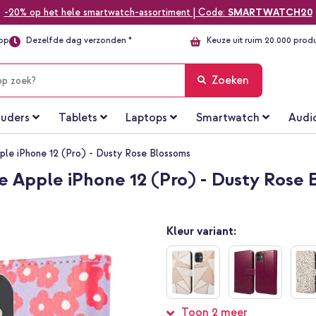
-20% op het hele smartwatch-assortiment | Code:
SMARTWATCH20
top
Dezelfde dag verzonden *
Keuze uit ruim 20.000 prod
Zoeken
uders
Tablets
Laptops
Smartwatch
Audi
ple iPhone 12 (Pro) - Dusty Rose Blossoms
e Apple iPhone 12 (Pro) - Dusty Rose 
Kleur variant:
Toon 2 meer