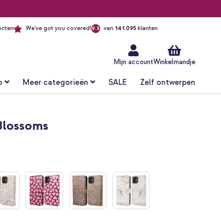
ucten
We've got you covered!
van
141.095
klanten
9.3
Ga
naar
de
inhoud
Mijn account
Winkelmandje
o
Meer categorieën
SALE
Zelf ontwerpen
Blossoms